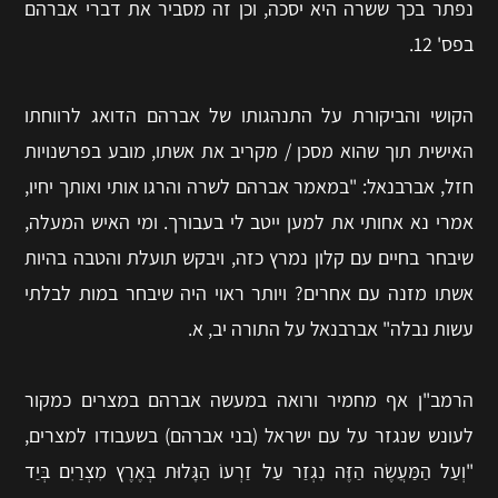
נפתר בכך ששרה היא יסכה, וכן זה מסביר את דברי אברהם
בפס' 12.
הקושי והביקורת על התנהגותו של אברהם הדואג לרווחתו
האישית תוך שהוא מסכן / מקריב את אשתו, מובע בפרשנויות
חזל, אברבנאל: "במאמר אברהם לשרה והרגו אותי ואותך יחיו,
אמרי נא אחותי את למען ייטב לי בעבורך. ומי האיש המעלה,
שיבחר בחיים עם קלון נמרץ כזה, ויבקש תועלת והטבה בהיות
אשתו מזנה עם אחרים? ויותר ראוי היה שיבחר במות לבלתי
עשות נבלה" אברבנאל על התורה יב, א.
הרמב"ן אף מחמיר ורואה במעשה אברהם במצרים כמקור
לעונש שנגזר על עם ישראל (בני אברהם) בשעבודו למצרים,
"וְעַל הַמַּעֲשֶׂה הַזֶּה נִגְזַר עַל זַרְעוֹ הַגָּלוּת בְּאֶרֶץ מִצְרַיִם בְּיַד