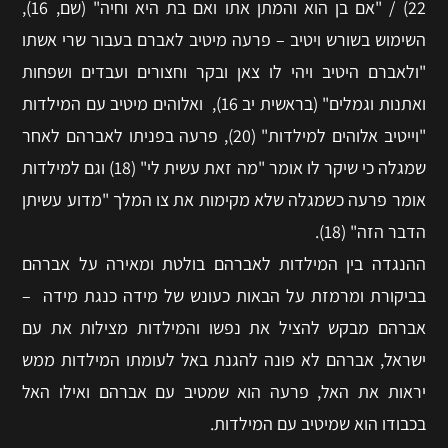
22) / "אם בן הוא והמתן אתו ואם בת היא וחיה" (שם, 16),
השימוש בשורש ויטיב – פרעה מיטיב לאברם בעבור שרי אשתו
"ולאברם היטיב ויהי לו צאן ובקר וחצורים ועבדים ושפחות
ואתנות וגמלים" (בראשית יב 16), ואלוהים מיטיב עם המילדות
"וייטיב אלוהים למילדות" (20), פרעה בפניתו לאברהם לאחר
שמגלה כי שיקר לו אומר "מה זאת עשית לי" (18) וגם למילדות
אומר פרעה כשמגלה שלא מקימות את צו המלך "מדוע עשיתן
הדבר הזה" (18).
ההנגדה בין המילדות לאברהם בולטת ומאירה על אברהם
בביקורת ומרמזת על הבאות כעונש של מידה כנגת מידה –
אברהם מבקש להציל את נפשו והמילדות מצילות את עם
ישראל, אברהם לא פונה להגנת באל לעומתו המילדות ממש
יראות את האל, פרעה הוא שמטיב עם אברהם ואילו האל
בכבודו הוא שמיטיב עם המילדות.