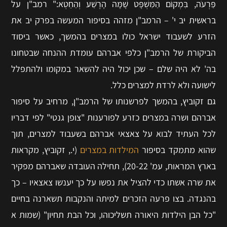
פַּרְעֹה, בִּמְקוֹם הַמִּשְׁפָּט שָׁמָּה הָרֶשַׁע וְהַחֵטְא:" רמב"ן על
בראשית יב י' – הרמב"ן מזהה בסיפור המעשה בפרק יב את
הזרע לשעבוד ישראל כולו במצרים בהמשך, כאשר ביסוד
הביקורת של הרמב"ן כלפי אברהם עומדת ההנחה שבטחונו
בה' לא היה שלם – שכן יכול היה להשאר במקומו ולהתפלל
לישועה ולא לרדת למצרים כלל.
גם זקוביץ, בהמשך לפרשנותו של הרמב"ן, מרחיב על סיפור
אברהם ושרה במצרים כזרע לפורענות "צופן גנטי" לפי דבריו
לכל העתיד לבוא על צאצאי אברהם בשעבוד למצרים, תוך
שהוא מתמקד בסיפור
המילדות במצרים
(י., זקוביץ, מקראות
בארץ המראות, עמ' 20-22), תחילה העובדה שאברהם מפקיר
את שרה אשתו כדי להציל את נפשו על כך יענשו צאצאיו – כך
בהנגדה. בצו פרעה הזכרים למיתה והנקבות תשארנה בחיים
"כל הבן הילדות היאורה תשליכוהו, וכל הבת תחיון" (שמות א