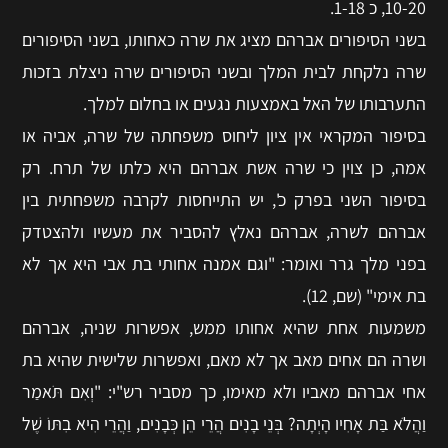
10-20, כ 1-18.
בשני הסיפורים אברהם מציג את שרה כאחותו, בשני הסיפורים
שרה נלקחת לבית המלך ובשני הסיפורים שרה ניצלת בזכות
התערבותו של האל באמצעות נגעים או בחלום למלך.
בסיפור המקראי אין ציון ליחוס משפחתה של שרה, אביה או
אמה, כן צוין כי שרה אשת אברהם היא כלתו של תרח. רק
בסיפור השני בפרק כ', יש התייחסות לקרבה משפחתית בין
אברהם לשרה, אברהם נאלץ להסביר את מעשיו ולהצטדק
בפני מלך גרר ואומר: "וגם אמנה אחותי בת אבי היא אך לא
בת אימי" (שם, 12).
משמעות אחת שהיא אחותו ממש, אפשרות שניה, אברהם
ושרה הם אחים מאב אך לא מאם, ואפשרות שלישית שהיא בת
אחי אברהם מאביו ולא מאימו, כך מסביר רש"י: "וְאִם תֹּאמַר
וַהֲלֹא בַּת אָחִיו הָיְתָה? בְּנֵי בָנִים הֲרֵי הֵן כְּבָנִים, וַהֲרֵי הִיא בִתּוֹ שֶׁל