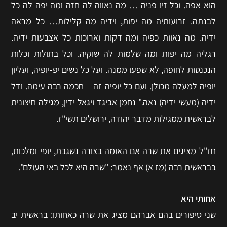
הוא אפה. וכל זיו פניה … מה נאווה לה חזה ומה יפה לה כל
לבנתה. זרועותיה מה יפות, וידיה מה קלילות… כל מראה
ידיה. מה נאוות כפיה ומה דקות וארוכות כל אצבעות ידיה.
רגליה מה יפות ומה שלמות לה שוקיה. וכל בתולות וכלות
הנכנסות לחופה, לא שפעו ממנה. ועל כל נשים יפ-יופיה, ועליון
יופיה למעלה מכולן. ועם כל יופיה זה – חכמה רבה עימה. ודל
ידיה (מעשי ידיה) נאה." נחמן אביגד ויגאל ידין, מגילה חיצונית
לבראשית ממגילות מדבר יהודה, ירושלים תשי"ז.
חז"ל מציגים את שרה אם האומה בצורה נשגבת, יופי ומלכות,
בבראשית רבה (מז א) אף נאמר: "שרה היא לכל באי העולם".
אחותי היא
שני סיפורים בהם אברהם מציג את שרה כאחותו: בראשית יב