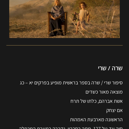
שרה / שרי
סיפור שרי / שרה בספר בראשית מופיע בפרקים יא – כג
מוצאה מאור כשדים
אשת אברהם, כלתו של תרח
אם יצחק
הראשונה מארבעת האמהות
חיה עד גיל 127, מתה בחברון, נקברה במערת המכפלה