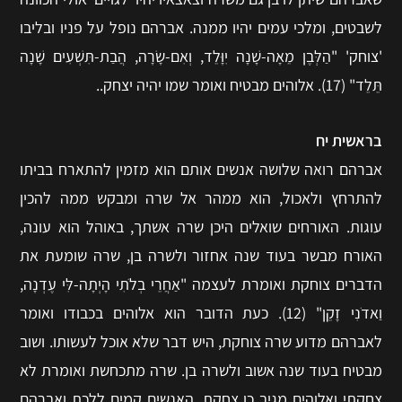
לשבטים, ומלכי עמים יהיו ממנה. אברהם נופל על פניו ובליבו
'צוחק' "הַלְּבֶן מֵאָה-שָׁנָה יִוָּלֵד, וְאִם-שָׂרָה, הֲבַת-תִּשְׁעִים שָׁנָה
תֵּלֵד" (17). אלוהים מבטיח ואומר שמו יהיה יצחק..
בראשית יח
אברהם רואה שלושה אנשים אותם הוא מזמין להתארח בביתו
להתרחץ ולאכול, הוא ממהר אל שרה ומבקש ממה להכין
עוגות. האורחים שואלים היכן שרה אשתך, באוהל הוא עונה,
האורח מבשר בעוד שנה אחזור ולשרה בן, שרה שומעת את
הדברים צוחקת ואומרת לעצמה "אַחֲרֵי בְלֹתִי הָיְתָה-לִּי עֶדְנָה,
וַאדֹנִי זָקֵן" (12). כעת הדובר הוא אלוהים בכבודו ואומר
לאברהם מדוע שרה צוחקת, היש דבר שלא אוכל לעשותו. ושוב
מבטיח בעוד שנה אשוב ולשרה בן. שרה מתכחשת ואומרת לא
צחקתי ואלוהים מגיב כן צחקת. האנשים קמים ללכת ואברהם