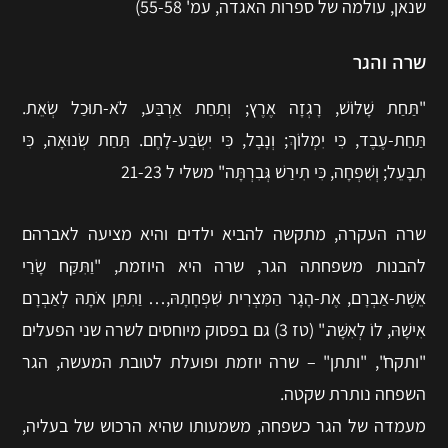
שנאן, עולמה של ספרות האגדה, עמ' 55-58)
שרה והגר
"תַּחַת שָׁלוֹשׁ, רָגְזָה אֶרֶץ; וְתַחַת אַרְבַּע, לֹא-תוּכַל שְׂאֵת.
תַּחַת-עֶבֶד, כִּי יִמְלוֹךְ; וְנָבָל, כִּי יִשְׂבַּע-לָחֶם. תַּחַת שְׂנוּאָה, כִּי
תִבָּעֵל; וְשִׁפְחָה, כִּי תִירַשׁ גְּבִרְתָּה" משלי ל 21-23
שרה העקרה, מתקשה להביא ילדים והיא מציעה לאברהם
להבנות משפחתה הגר, שרה היא היוזמת, "וַתִּקַּח שָׂרַי
אֵשֶׁת-אַבְרָם, אֶת-הָגָר הַמִּצְרִית שִׁפְחָתָהּ,… וַתִּתֵּן אֹתָהּ לְאַבְרָם
אִישָׁהּ, לוֹ לְאִשָּׁה." (טז 3) גם בפסוק מיוחסים לשרה שני הפעלים
"ותקח", "ותתן" – שרה יוזמת ופועלת לטובת המעשה, הגר
השפחה נותרת שקטה.
מעמדה של הגר כשפחה, משמעותו שהיא הרכוש של בעליה,