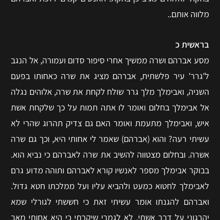
מלווה אותם..
בראשית כ
מסע אברהם ושרה ממשיך אחרי סיפור סדום ועמורה, אל הנגב
ל'גרר' עיר פלשתית, אברהם מציג את שרה כאחותו בפעם
השניה, ואבימלך מלך גרר שולח לקחת את שרה, אלוהים נגלה
אל אבימלך בחלום ואומר לו אתה תמות על כך שלקחת אשת
איש, ואבימלך מתעמת ואומר האם גם צדיק תהרוג שהרי לא
עשיתי רעה? והוא (אברהם) שאמר לי אחותי היא, וכך גם שרה
אשרה. ובחלום מצטווה להשיב את שרה לאברהם כי נביא הוא.
בבוקר אבימלך מספר לאנשיו קורא לאברהם ותוהה מדוע גרם
לאבימלך לחטוא כמעט ולהביא עליו ועל ממלכתו חטא גדול.
ואברהם להגנתו אומר עשיתי זאת כי חששתי לגורלי שמא
יהרגוני על דבר אשתי, לא לגמרי שיקרתי כי היא אחותי מאב