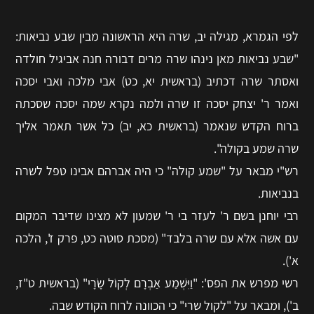
לפי הגמרא, מגילה יב, שרה היא הראשונה מבין שבע נביאות:
"שבע נביאות מאן נינהו שרה מרים דבורה חנה אביגיל חולדה
ואסתר שרה דכתיב (בראשית יא, כט) אבי מלכה ואבי יסכה
ואמר ר' יצחק יסכה זו שרה ולמה נקרא שמה יסכה שסכתה
ברוח הקדש שנאמר (בראשית כא, יב) כל אשר תאמר אליך
שרה שמע בקולה".
רש"י מבאר על "שמע קולה" כי היה אברהם אבינו טפל לשרה
בנביאות.
רבי יוחנן בשם ר' לעזר בי ר' שמעון לא מצינו שדיבר המקום
עם אשה אלא עם שרה בלבד" (מסכת סוטה כט, פרק ז', הלכה
א').
רשי מפרש את הפס': "וַיִּשְׁמַע אַבְרָם לְקוֹל שָׂרָי" (בראשית ט"ז,
ב'), ומבאר על "לקול שרי" כי הכוונה לרוח הקודש שבה.