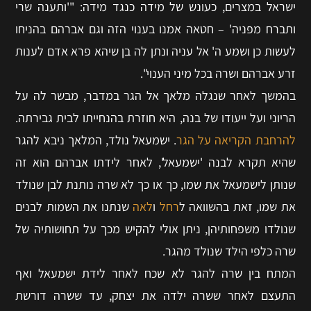
ישראל במצרים, כעונש של מידה כנגד מידה: "'ותענה שרי
ותברח מפניה' – חטאה אמנו בענוי הזה וגם אברהם בהניחו
לעשות כן ושמע ה' אל עניה ונתן לה בן שיהא פרא אדם לענות
זרע אברהם ושרה בכל מיני הענוי".
בהמשך לאחר שנגלה מלאך אל הגר במדבר, מבשר לה על
הריוני ועל ייעודו של בנה, היא חוזרת בהנחייתו לבית גבירתה.
להרחבת הקריאה על הגר
. ישמעאל נולד, המלאך ניבא להגר
שהיא תקרא לבנה 'ישמעאל', לאחר לידתו אברהם הוא זה
שנותן לישמעאל את שמו, כך או כך לא שרה נותנת לבן שנולד
את שמו, זאת בהשוואה ל
רחל
ו
לאה
שנתנו את השמות לבנים
שנולדו משפחותיהן, ניתן אולי להקיש מכך על תחושותיה של
שרה כלפי הילד שנולד מהגר.
המתח בין שרה להגר לא שכח לאחר לידת ישמעאל ואף
התעצם לאחר ששרה ילדה את יצחק, עד ששרה דורשת