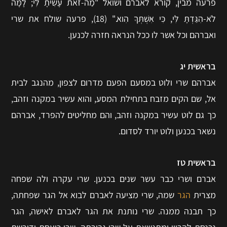
פרעה מבין, קורא לאברם ושואל "מַה-זֹּאת עָשִׂיתָ לִּי; לָמָּה
לֹא-הִגַּדְתָּ לִּי, כִּי אִשְׁתְּךָ הִוא." (18), פרעה שולח את שרי
ואברהם וכל אשר לו ככל הנראה חזרה לכנען.
בראשית יג
אברהם שרי ולוט במסעם הפעם מדרום לצפון, מהנגב לבית
אל, שם הקים מזבח בתחילת המסע, והוא עשיר במקנה וזהב,
כך גם לוט עשיר במקנה וזהב, והם מחליטים להפרד, אברהם
נשאר בכנען ולוט יורד לסדום.
בראשית טז
אברם ושרי כבר עשר שנים בכנען. שרי עקרה ולה שפחה
מצרית
הגר
שמה, שרי מציעה לאברם לבוא אל הגר שפחתה,
כך תבנה ממנה. שרי נותנת את הגר לאברם לאישה, הגר