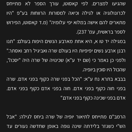
שהגיעו למצרים. לפי קאסוטו, עורך הספר לא מתייחס
לכרונולוגיה או לגילה וכיאה למסורות הרווחות בע"פ "היו
מתארים להם אישה במלוא יפי עלומיה" (מ.ד קאסוטו, הפירוש
לספר בראשית, עמ' 237).
במגילה יד טו א, היא אחת מארבע הנשים היפות בעולם: "תנו
רבנן ארבע נשים יפיפיות היו בעולם שרה ואביגיל רחב ואסתר."
ולפני כן נאמר כי (שם יד ע"א) שכינויה של שרה היה "יסכה",
שהכול היו סוכין ביופיה.
בבבא בתרא נח ע"א: "הכל בפני שרה כקוף בפני אדם. שרה
בפני חוה כקוף בפני אדם. חוה בפני אדם כקוף בפני אדם.
אדם בפני שכינה כקוף בפני אדם."
הרמב"ם מתייחס לתיאור יופיה של שרה ביחס לגילה: "אבל
הש"י כשגזר בלידתה שינה גופה באופן שחדשה נעורים עד