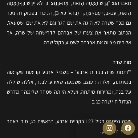
מאברהם: "גָּרֵשׁ הָאָמָה הַזֹּאת, וְאֶת-בְּנָהּ: כִּי לֹא יִירַשׁ בֶּן-הָאָמָה
הַזֹּאת, עִם-בְּנִי עִם-יִצְחָק" (ברא' כא 3), הניכור בפסוק זה ניכר
גם מכך ששרה לא הוגה את שם הגר וגם לא את שם ישמעאל.
הכתוב מתאר את צערו של אברהם לדרישתה של שרה, אך
אלוהים מצווה את אברהם לשמוע בקול שרה.
מות שרה
"'ותמת שרה בקרית ארבע' – בשביל ארבע קריאות שקראוה
במיתתה, ואלו הן: עוצב ששמעה שאירע לבנה, ויללה שיללה
על בנה, ומרירות מיתתה, ושלא הייתה שמחה שלימה." מדרש
הגדול חיי שרה כג ב
שרה נפטרה בגיל 127 בקריית ארבע, בראשית כג, מיד לאחר
סיפור העקדה, .