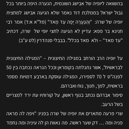
בהשוואה ליופיה של אבישג השונמית, הנערה היפה ביותר בכל
גבול ישראל בממלכת דוד נאמר שלא הגיעה אבישג למחצית
יופיה של שרה: "וְהַנַּעֲרָה יָפָה עַד מְאֹד" (מל"א א:ד) אמר רבי
חנינא בר פפא: עדיין לא הגיעה לחצי יופי של שרה, דכתיב
"עד מאד" – ולא מאד בכלל". בבבלי סנהדרין (לט ע"ב)
על יופיה הרב הורחב במגילה החיצונית – "המגילה החיצונית
לבראשית", אשר נתגלתה בקומראן וככל הנראה נכתבה בין 50
לפנה"ס ל 70 לספירה, המגילה עוסקת בארבע דמויות מספר
בראשית, למך, חנוך, נוח ואברהם.
סיפור אברהם נכתב בגוף ראשון, על קורותיו עת ירד למצריים
בשל הרעב.
שרי פרעה מתארים את יופיה של שרה בפניו: "ויפה לה מראה
פניה ומה … דק שער ראשה. מה נאוות הן לה עיניה ומה נחמד