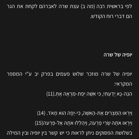
לפי בראשית רבה (מה ב) עצת שרה לאברהם לקחת את הגר
הם דברי רוח הקודש.
יופיה של שרה
יופיה של שרה מוזכר שלוש פעמים בפרק יב ע"י המספר
המקראי:
הִנֵּה-נָא יָדַעְתִּי, כִּי אִשָּׁה יְפַת-מַרְאֶה אָתְּ.(11)
וַיִּרְאוּ הַמִּצְרִים אֶת-הָאִשָּׁה, כִּי-יָפָה הִוא מְאֹד. (14)
וַיִּרְאוּ אֹתָהּ שָׂרֵי פַרְעֹה, וַיְהַלְלוּ אֹתָהּ אֶל-פַּרְעֹה(15)
בשלושת הפסוקים ניתן לראות כי יש קשר בין יופיה ובין המילה