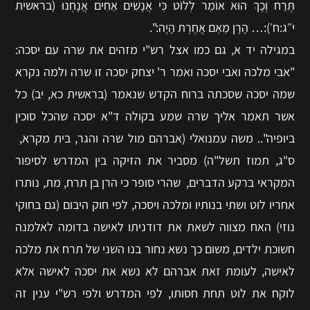
תֶּרַח וְכָךְ הוּא אוֹמֵר לְלוֹט כִּי אֲנָשִׁים אַחִים אֲנָחְנוּ (בראשית
י״ג:ח׳):… הָרָן מֵאֵם אֲחֶרֶת הָיָה:".
במגילה יד א, גם כמו אצל רש"י מזהים את שרה עם יסכה:
"
אבי מלכה ואבי יסכה ואמר ר' יצחק יסכה זו שרה ולמה נקרא
שמה יסכה שסכתה ברוח הקדש שנאמר (בראשית כא, יב) כל
אשר תאמר אליך שרה שמע בקולה ד"א יסכה שהכל סוכין
ביופיה".. משה עמנואלי (אברהם מול שרה והגר, בית מקרא,
ס"ג, תמוז תשל"ה) מסביר את הזיקה בין המדרש לסיפור
המקראי ברקע הדברים, שהרי סופר כי הרן בן תרח, מת, נותרו
אחריו לוט ושתי בנותיו ומלכה ויסכה, לפי חוק היבום (גם בחוקי
נוזי) האח מצווה לשאת את דודניתו לאישה בדומה לאלמנה
חשוכת ילדים, משום כך נשא נחור בנו השני של תרח את מלכה
לאישה, לעומת זאת אברהם לא נשא את יסכה לאישה אלא
לוקח את לוט תחת חסותו, לפי המדרש ולפי רש"י ענין זה