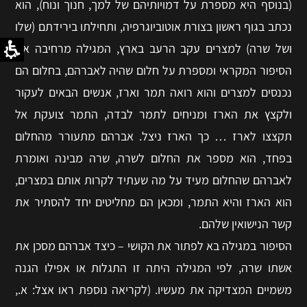
(בנוסף היא מספרת על דמויותיהם של למך, חנוך ונוח), הוא
נכתב בגוף ראשון בצורת אוטוביוגרפיה, ותחילתו בירידתם (שלו
ושל שרה) למצרים עקב הרעב בארץ, המגילה מרחיבה את
הסיפור המקראי ומספרת על חלום שהיה לאברהם, בחלום הם
נכנסים למצרים והוא רואה תמר וארז, אנשים הבאים לעקור
ולקצץ את הארז ומניחים לתמר לבדה, התמר צועקת אל
תקצצו לארז … כך הארז ניצל. אברהם מתעורר מהחלום
בפחד, הוא מספר את החלום לשרה, שרה מבינה ואומרת
לאברהם שהחלום מעיד על מה שעתיד לקרות אותם במצרים,
הוא הארז והיא התמר, ומכאן הם מחליטים יחד להסתיר את
קשר הנישואין שלהם.
הסיפור במגילה בא לפתור את הקושי – כיצד אברהם מסכן את
אשתו שרה, לפי המגילה היתה זו התגלות או אפילו הגנה
משמיים המצדיקה את מעשיו. (לקריאה נוספת ראו אצל: א.,