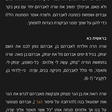
ולא מאם. אבימלך משיב את שרה לאברהם יחד עם צאן בקר
עבדים ושפחות כמתנה לאברהם. ולשרה אומר המתנות הללו
כדי להגן על שמך מפני הביקורת כעדות לחפותך.
בראשית כא
שרה הרה ויולדת לאברהם בן, אברהם נותן לבנו את השם
יצחק. בגיל 8 ימים אברהם מל את יצחק, אברהם בן מאה. שרה
בתחושת הודיה "צְחֹק, עָשָׂה לִי אֱלֹהִים: כָּל-הַשֹּׁמֵעַ, יִצְחַק-לִי.
וַתֹּאמֶר, מִי מִלֵּל לְאַבְרָהָם, הֵינִיקָה בָנִים, שָׂרָה: כִּי-יָלַדְתִּי בֵן,
לִזְקֻנָיו." (6-7).
שרה רואה את בן הגר מצחק ומבקשת מאברהם לגרש את הגר
ואת ישמעאל בנה (להרחבה על סיפור
הגר
), אברהם מצטער
על בנו אך אלוהים מנחה אותו "כֹּל אֲשֶׁר תֹּאמַר אֵלֶיךָ שָׂרָה,