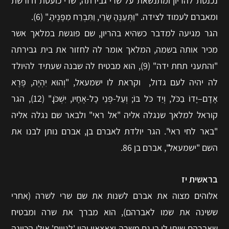
נכנסת להריון ומתנשאת על שרי גבירתה, שרי כועסת ודורשת
ומאברם לעמוד לצידה. "וַתְּעַנֶּהָ שָׂרַי, וַתִּבְרַח מִפָּנֶיהָ." (6).
הגר מגיעה למדבר כשהיא בהריון, שם פוגשת במלאך אשר
מכיר אותה בשמה, המלאך אומר לה לחזור את בית גבירתה
"והתעני תחת ידה" (9), הוא מבטיח לה שבנה שעתיד להיולד
לה יהיה לעם גדול, וקראת לו ישמעאל, "וְהוּא יִהְיֶה, פֶּרֶא
אָדָם–יָדוֹ בַכֹּל, וְיַד כֹּל בּוֹ; וְעַל-פְּנֵי כָל-אֶחָיו, יִשְׁכֹּן." (12), הגר
קוראל למלאך שנגלה אליה "אל ראי" ולבאר שם נגלה אליה
"באר לחי ראי". הגר יולדת לאברם בן, אברם נותן לבנו את
השם "ישמעאל", אברם בן 86.
בראשית יז
אלוהים מצוה את אברם לשנות את שם שרי לשרה (אחרי
ששינה את שמו לאברהם), הוא מברך את שרה ומבטיח
שאברהם שיתן לו בן גם משרה וצאצאיו יהיו 'לגויים' אולי הכוונה