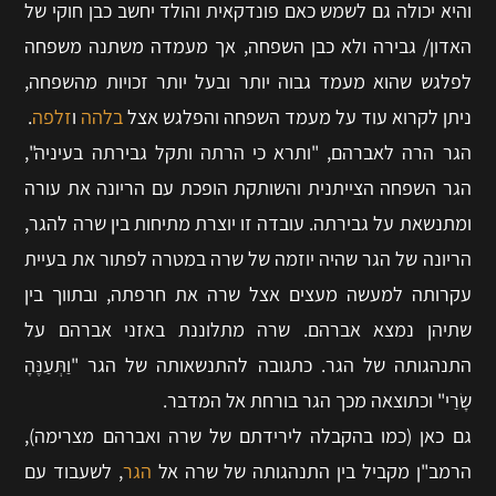
והיא יכולה גם לשמש כאם פונדקאית והולד יחשב כבן חוקי של
האדון/ גבירה ולא כבן השפחה, אך מעמדה משתנה משפחה
לפלגש שהוא מעמד גבוה יותר ובעל יותר זכויות מהשפחה,
ניתן לקרוא עוד על מעמד השפחה והפלגש אצל
בלהה
ו
זלפה
.
הגר הרה לאברהם, "ותרא כי הרתה ותקל גבירתה בעיניה",
הגר השפחה הצייתנית והשותקת הופכת עם הריונה את עורה
ומתנשאת על גבירתה. עובדה זו יוצרת מתיחות בין שרה להגר,
הריונה של הגר שהיה יוזמה של שרה במטרה לפתור את בעיית
עקרותה למעשה מעצים אצל שרה את חרפתה, ובתווך בין
שתיהן נמצא אברהם. שרה מתלוננת באזני אברהם על
התנהגותה של הגר. כתגובה להתנשאותה של הגר "וַתְּעַנֶּהָ
שָׂרַי" וכתוצאה מכך הגר בורחת אל המדבר.
גם כאן (כמו בהקבלה לירידתם של שרה ואברהם מצרימה),
הרמב"ן מקביל בין התנהגותה של שרה אל
הגר
, לשעבוד עם