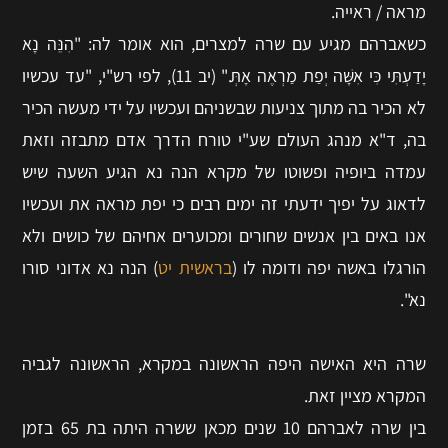
מראה / ראייה.
כשאברהם מגיע עם שרה למצרים, הוא אומר לה: "הִנֵּה נָא
יָדַעְתִּי כִּי אִשָּׁה יְפַת מַרְאֶה אָתְּ." (יב 11), לפי רש"י, "עד עכשיו
לא הכיר בה מתוך צניעות שבשניהם ועכשיו על ידי מעשה הכיר
בה, ד"א מנהג העולם שע"י טורח הדרך אדם מתבזה וזאת
עמדה ביופיה ופשוטו של מקרא הנה נא הגיע השעה שיש
לדאוג על יפיך ידעתי זה ימים רבים כי יפת מראה את ועכשיו
אנו באים בין אנשים שחורים ומכוערים אחיהם של כושים ולא
הורגלו באשה יפה ודומה לו (
בראשית יט
) הנה נא אדוני סורו
נא".
שרה היא האישה היפה הראשונה במקרא, הראשונה לגביה
המקרא מציין זאת.
בין שרה לאברהם 10 שנים מכאן ששרה היתה בת 65 בזמן