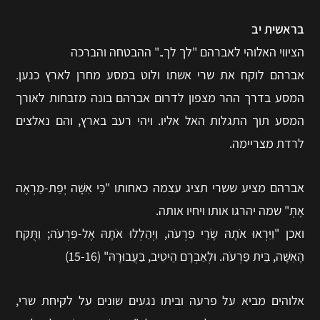
בראשית יב
הציווי האלוהי לאברהם "לך לך.." ההבטחה והברכה
אברהם לוקח את שרי אשתו ולוט במסע מחרן לארץ כנען.
המסע בדרך ההר מצפון לדרום אברהם בונה מזבחות לאורך
המסע תוך התגלות האל אליו. ויהי רעב בארץ, והם נאלצים
לרדת מצריימה.
אברהם מציע ששרי תציג עצמה כאחותו "כִּי אִשָּׁה יְפַת-מַרְאֶה
אָתְּ" שמה יהרגו אותו ויחיו אותה.
ואכן "וַיִּרְאוּ אֹתָהּ שָׂרֵי פַרְעֹה, וַיְהַלְלוּ אֹתָהּ אֶל-פַּרְעֹה; וַתֻּקַּח
הָאִשָּׁה, בֵּית פַּרְעֹה. וּלְאַבְרָם הֵיטִיב, בַּעֲבוּרָהּ" (15-16)
אלוהים מביא על פרעה וביתו נגעים שונים על לקיחת שרי,