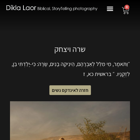
0
שרה ויצחק
״וַתֹּאמֶר, מִי מִלֵּל לְאַבְרָהָם, הֵינִיקָה בָנִים, שָׂרָה: כִּי-יָלַדְתִּי בֵן,
לִזְקֻנָיו. ״ בראשית כא, ז
חזרה לאינדקס נשים