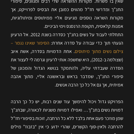
שאין בו פשרות. מקורות ההשראה שלי רבים ומגוונים, סיפורי
התנ”ך ומדרשי חז”ל מהווים כמובן את הבסיס לפרוייקט, אך
מקורות השראה נוספים מגיעים אליי ממיתוסים ומיתולוגיות,
אמנות קלאסית, תקופת הרנסנס וימי הביניים.
התחלתי לעבוד על נשים בתנ”ך כסדרה בשנת 2012. אל הרעיון
הגעתי תוך כדי עבודה על סדרה אחרת:
הסיפור שאינו נגמר –
צילום נשים מתוך מיתוסים
. אחת הדמויות בסדרה, אשת איוב
(שצולמה ב-2012), היא שחשפה אותי לרעיון וגרמה לי לעצור את
הסדרה שעבדתי עליה, ולהתמקד בנושא הגדול והמכונן של
סיפורי התנ”ך, שמדבר בראש ובראשונה אליי, מתוך אהבה
אמיתית, אך גם אל כל כך הרבה אנשים.
הפרויקט גדול ויכול להימשך עוד שנים רבות, יש כל כך הרבה
דמויות נשים בתנ”ך… ואפילו דמויות משניות לכאורה, שבתנ”ך
שמן מוזכר פעם אחת בלבד ללא כל הרחבה, זוכות בסיפורי חז”ל
להרחבה ולאין-סוף הקשרים, שהרי ידוע כי אין “בזבוז” מילים