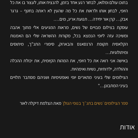
בתוכו עולם ומלואו, לבחור רגע אחד בזמן, להנציח אותו, לעצור בו את כל
היופי, לבחון אותו ולראות את כל מה שהעין לא ראתה בחטף – גרגר
אבק… קרן אור יחידה… תנועת אריג, מים….
עוסקת בצילום מבויים של נשים, מראות המגיעים אלי מתוך אהבה
ומשיכה עזה ליופי הנמצא בכל, מקורות ההשראה שלי הם האמנות
הקלאסית תקופת הרנסאנס והבארוק, סיפורי התנ"ך, מיתוסים
ומיתולוגיות…
באישה אני רואה את כל היופי, את המהות הקיומית, את יכולת ההכלה
וההולדה, ילדותיות, נשיות ואימהיות.
הצילומים שלי בעיני מתארים יופי ואופטימיות ושניהם מסתבר תלויים
בעיני המתבונן…"
ספר הצילומים ׳נשים בתנ״ך בנופי הגולן׳
מאת הצלמת דיקלה לאור
אודות