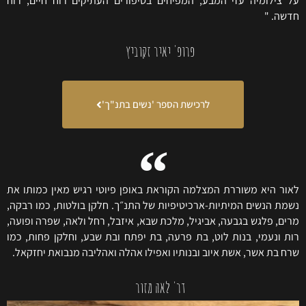
על צילומיה עזי המבע, המפיחים בסיפורים העתיקים רוח חיים, רוח
חדשה. "
פרופ' יאיר זקוביץ
לרכישת הספר 'נשים בתנ"ך'
לאור היא משוררת המצלמה הקוראת באופן פיוטי רגיש מאין כמותו את
נשמת הנשים המיתיות-ארכיטיפיות של התנ״ך. חלקן בולטות, כמו רבקה,
מרים, פלגש בגבעה, אביגיל, מלכת שבא, איזבל, רחל ולאה, שפרה ופועה,
רות ונעמי, בנות לוט, בת פרעה, בת יפתח ובת שבע, וחלקן פחות, כמו
שרח בת אשר, אשת איוב ובנותיו ואפילו אהלה ואהליבה מנבואת יחזקאל.
דר' לאה מזור