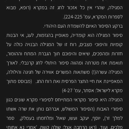
המגילה, שהרי אין כל אזכור לחג זה במקרא (רופא, מבוא
לספרות המקרא, עמ' 224-225).
ברקע הסיפור האיום להשמדת העם היהודי.
סיפור המגילה הוא קומדיה, מאופיין בהגזמות, לעג, אי הבנות
קומיות והיפוכי מצבים, רוח זו של המגילה הבנויה כולה על
חזרות ומהפכים, שיאים והיפוכם תוך הגברת המתח וההומור,
תואמת את מטרתה ומהווה סיפור היתולי לחג קרנבלי. לאורך
המגילה עשרה(!) משתאות המשרים אווירה של חגיגה והילולה,
המאפיינת את חיי החצר הפרסית ואת רוח החג.
(מבוסס מתוך
מקרא לישראל: אסתר, עמ' 4-27)
המגילה היא סיפור מקראי המתייחס לסיפורי מקרא שונים כגון
סיפורי האבות (הסיפור המשולש, אברהם נותן את שרה אשתו
למלך זר), יוסף, יעקב ועשו, שאול ומלחמתו בעמלק, ספר
מלכים, ועוד. (ראו הרחבה אצל: שולה קשת, 'אמרי נא אחותי