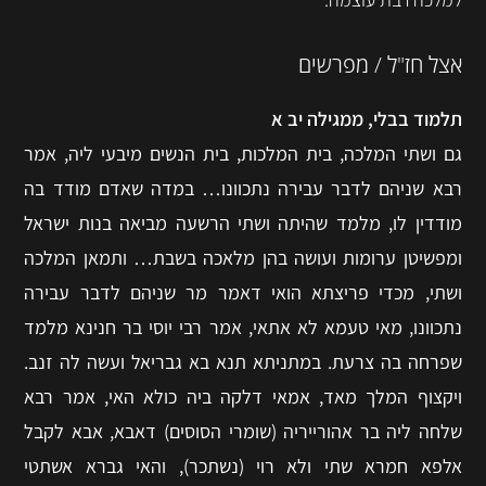
אצל חז"ל / מפרשים
תלמוד בבלי, ממגילה יב א
גם ושתי המלכה, בית המלכות, בית הנשים מיבעי ליה, אמר
רבא שניהם לדבר עבירה נתכוונו… במדה שאדם מודד בה
מודדין לו, מלמד שהיתה ושתי הרשעה מביאה בנות ישראל
ומפשיטן ערומות ועושה בהן מלאכה בשבת… ותמאן המלכה
ושתי, מכדי פריצתא הואי דאמר מר שניהם לדבר עבירה
נתכוונו, מאי טעמא לא אתאי, אמר רבי יוסי בר חנינא מלמד
שפרחה בה צרעת. במתניתא תנא בא גבריאל ועשה לה זנב.
ויקצוף המלך מאד, אמאי דלקה ביה כולא האי, אמר רבא
שלחה ליה בר אהורייריה (שומרי הסוסים) דאבא, אבא לקבל
אלפא חמרא שתי ולא רוי (נשתכר), והאי גברא אשתטי