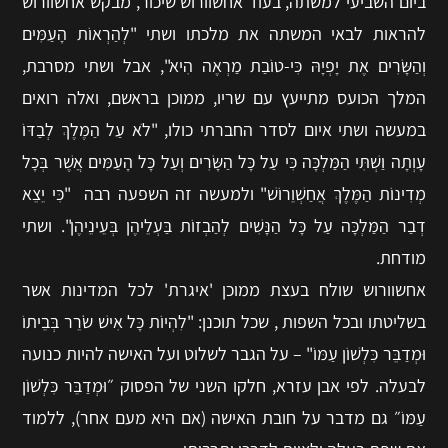
ביום השביעי למשתה, בעוד אחשוורוש שיכור, מבקש אחשוורוש
להראות לבאי המשתה את מלכתו ושתי "לְהַרְאוֹת הָעַמִּים
וְהַשָּׂרִים אֶת יָפְיָהּ כִּי-טוֹבַת מַרְאֶה הִיא", אבל ושתי מסרבת,
המלך הכועס מתייעץ עם שריו, ממוכן בראשם, ואלה רואים
במעשה ושתי איום לסדר החברתי כולו, "לֹא עַל הַמֶּלֶךְ לְבַדּוֹ
עָוְתָה וַשְׁתִּי הַמַּלְכָּה כִּי עַל כָּל הַשָּׂרִים וְעַל כָּל הָעַמִּים אֲשֶׁר בְּכָל
מְדִינוֹת הַמֶּלֶךְ אֲחַשְׁוֵרוֹשׁ" ולמעשה זה השפעה רבה "כִּי יֵצֵא
דְבַר הַמַּלְכָּה עַל כָּל הַנָּשִׁים לְהַבְזוֹת בַּעְלֵיהֶן בְּעֵינֵיהֶן". ושתי
מודחת.
אחשוורוש שולח בעצת ממוכן 'איגרת' לכל המדינות אשר
בשליטתו ובכל השפות , שכל תוכנן: "לִהְיוֹת כָּל אִישׁ שֹׂרֵר בְּבֵיתוֹ
וּמְדַבֵּר כִּלְשׁוֹן עַמּוֹ" – על הגבר לשלוט ועל האישה להיות כנועה
לבעלה. לפי אבן עזרא, חלקו השני של הפסוק ״וּמְדַבֵּר כִּלְשׁוֹן
עַמּוֹ״ גם מדבר על חובת האישה (אם היא מעם אחר), ללמוד