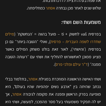
את שפת בעלה ולציית לדרכו ותרבותו.
שלוש שנים לאחר מכן נבחרה
אסתר
כמחליפתה.
משמעות השם ושתי
:
בפרסית vaš לחשוק + ti – פועל בהווה = ׳הנחשקת׳ (
מילים
שחדרו לשפה העברית – פרסית
), ואולי ״הטובה ביותר״ גם כן
בפרסית (׳והישתי׳), לאור זאת בולט משחק המילים כאשר
מציע ממוכן לאחשוורוש להחליף את ושתי עם ״רעותה הטובה
ממנה״ (
ד"ר עילם ומלכי פרס
).
ושתי האישה הראשונה המוזכרת במגילת
אסתר
, בתלמוד בבלי
נכתב שהיתה בין "ארבע נשים יפהפיות שהיו בעולם", היא
מופיעה בפרק הראשון ומפנה את מקומה לגיבורה
אסתר
, אך
יש לה תפקיד משמעותי בעל מסר מהפכני, למעשה, ושתי היא