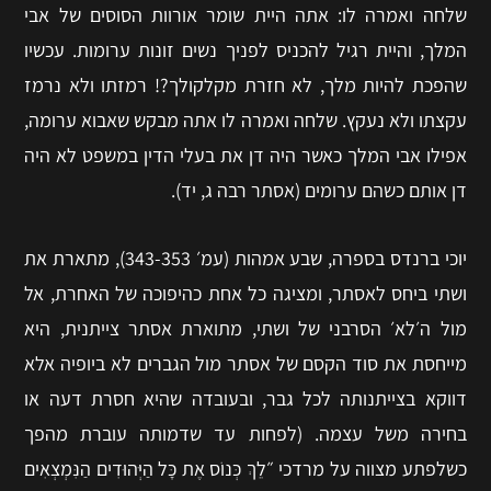
שלחה ואמרה לו: אתה היית שומר אורוות הסוסים של אבי
המלך, והיית רגיל להכניס לפניך נשים זונות ערומות. עכשיו
שהפכת להיות מלך, לא חזרת מקלקולך?! רמזתו ולא נרמז
עקצתו ולא נעקץ. שלחה ואמרה לו אתה מבקש שאבוא ערומה,
אפילו אבי המלך כאשר היה דן את בעלי הדין במשפט לא היה
דן אותם כשהם ערומים (אסתר רבה ג, יד).
יוכי ברנדס בספרה, שבע אמהות (עמ׳ 343-353), מתארת את
ושתי ביחס לאסתר, ומציגה כל אחת כהיפוכה של האחרת, אל
מול ה׳לא׳ הסרבני של ושתי, מתוארת אסתר צייתנית, היא
מייחסת את סוד הקסם של אסתר מול הגברים לא ביופיה אלא
דווקא בצייתנותה לכל גבר, ובעובדה שהיא חסרת דעה או
בחירה משל עצמה. (לפחות עד שדמותה עוברת מהפך
כשלפתע מצווה על מרדכי ״לֵךְ כְּנוֹס אֶת כָּל הַיְּהוּדִים הַנִּמְצְאִים