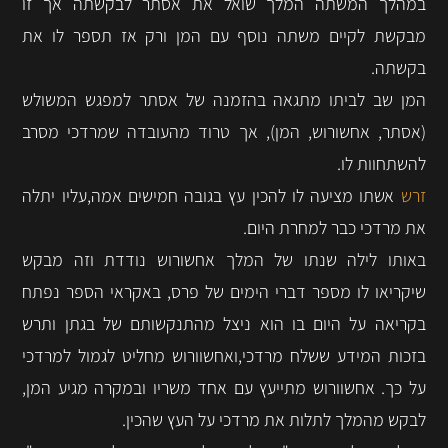
במהלך המשתה המלך שואל את אסתר לבקשתה אך זו
מבקשת לקיים משתה נוסף עם המן ורק אז תספר לו את
בקשתה.
המן שב לביתו מתגאה בהזמנה של אסתר למפגש המשולש
(אסתר, אחשורוש, המן), אך טרוד מהעובדה שמרדכי מסרב
להשתחוות לו.
זרש
אשתו מציעה לו להכין עץ בגובה חמישים אמה,עליו יתלה
את מרדכי כבר למחרת היום.
באותו לילה שנתו של המלך אחשורוש נודדת וזה מבקש
שיקריאו לו מספר דברי הימים של פרס, באקראי הספר נפתח
בקריאה על היום בו הוא ניצל מהתנקשותם של בגתן ותרש
בזכות המידע ששלח מרדכי,ואחשוורוש מחליט לגמול למרדכי
על כך. אחשוורוש מתייעץ עם אחד משריו ובמקרה מגיע המן,
לבקש מהמלך לתלות את מרדכי על העץ שהכין.