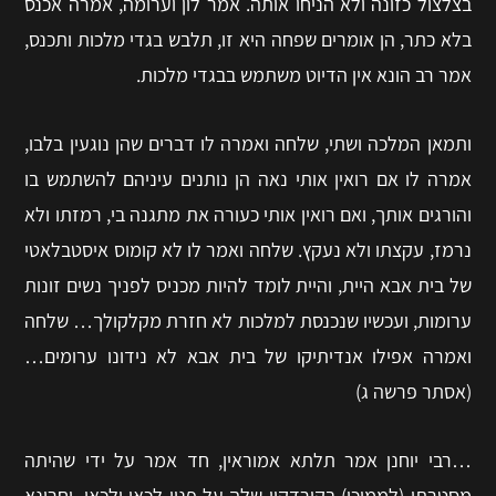
בצלצול כזונה ולא הניחו אותה. אמר לון וערומה, אמרה אכנס
בלא כתר, הן אומרים שפחה היא זו, תלבש בגדי מלכות ותכנס,
אמר רב הונא אין הדיוט משתמש בבגדי מלכות.
ותמאן המלכה ושתי, שלחה ואמרה לו דברים שהן נוגעין בלבו,
אמרה לו אם רואין אותי נאה הן נותנים עיניהם להשתמש בו
והורגים אותך, ואם רואין אותי כעורה את מתגנה בי, רמזתו ולא
נרמז, עקצתו ולא נעקץ. שלחה ואמר לו לא קומוס איסטבלאטי
של בית אבא היית, והיית לומד להיות מכניס לפניך נשים זונות
ערומות, ועכשיו שנכנסת למלכות לא חזרת מקלקולך… שלחה
ואמרה אפילו אנדיתיקו של בית אבא לא נידונו ערומים…
(אסתר פרשה ג)
…רבי יוחנן אמר תלתא אמוראין, חד אמר על ידי שהיתה
מסטרתו (לממוכן) בקורדקין שלה על פניו לכאן ולכאן, וחרינא