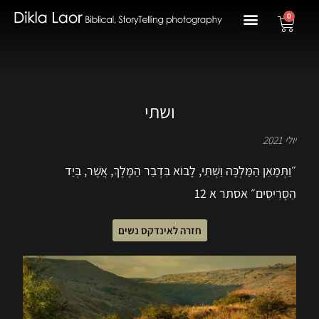
0
ושתי
יולי 2021
״וַתְּמָאֵן הַמַּלְכָּה וַשְׁתִּי, לָבוֹא בִּדְבַר הַמֶּלֶךְ, אֲשֶׁר, בְּיַד
הַסָּרִיסִים״ אסתר א 12
חזרה לאינדקס נשים