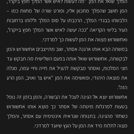
המלך שואל את המן "מה לעשות לאיש אשר המלך חפץ ביקרו",
המן חושב שהמלך מתכוון אליו, ופורט שורה של מחוות כמו –
הלבשתו בבגדי המלך, הרכבתו על סוס המלך וללותו ברחובות
העיר בליווי הקריאה "ככה יעשה לאיש אשר המלך חפץ בייקרו",
ואחשוורוש מצווה את המן לעשות כך למרדכי.
במשתה הבא אותו ארגנה אסתר, שוב מתייצבים אחשוורוש והמן
לבקשתה, אחשוורוש שואל אותה בפעם השלישית מה תבקש עד
חצי המלכות, ואסתר מבקשת להציל את חייה וחיי עמה, מגלה
את מוצאה היהודי, ומאשימה את המן "איש צר ואויב, המן הרע
הזה".
אחשוורוש יוצא אל הגינה לעכל את הבשורה, והמן בזמן זה נופל
בטעות למרגלות מיטתה של אסתר כך מוצא אותו אחשוורוש
כשחזר מהגינה. בתנוחה שנראית אינטימית עם אסתר, והמלך
מצוה לתלות מיד את המן על העץ שיועד למרדכי.