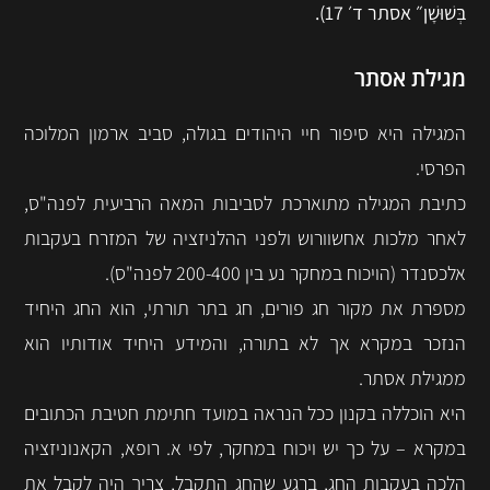
בְּשׁוּשָׁן״ אסתר ד׳ 17).
מגילת אסתר
המגילה היא סיפור חיי היהודים בגולה, סביב ארמון המלוכה
הפרסי.
כתיבת המגילה מתוארכת לסביבות המאה הרביעית לפנה"ס,
לאחר מלכות אחשוורוש ולפני ההלניזציה של המזרח בעקבות
אלכסנדר (הויכוח במחקר נע בין 200-400 לפנה"ס).
מספרת את מקור חג פורים, חג בתר תורתי, הוא החג היחיד
הנזכר במקרא אך לא בתורה, והמידע היחיד אודותיו הוא
ממגילת אסתר.
היא הוכללה בקנון ככל הנראה במועד חתימת חטיבת הכתובים
במקרא – על כך יש ויכוח במחקר, לפי א. רופא, הקאנוניזציה
הלכה בעקבות החג, ברגע שהחג התקבל, צריך היה לקבל את