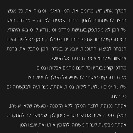
המלך אחשורוש מרומם את המן האגגי, ומצווה את כל אנשי
החצר להשתחוות להמן, היחיד שמסרב לצו זה – מרדכי. האגו
של המן לא מסתפק בענישת מרדכי ומשנודע לו מוצאו היהודי,
הוא מבקש להרוג את כל היהודים בממלכה, המן מפיל פור והיום
הנבחר לביצוע התוכנית יוצא יג באדר, המן מקבל את ברכת
אחשוורוש להוציא את תוכניתו אל הפועל.
מרדכי קורע בגדיו וכל העם נוהגים אבלות וצמים.
מרדכי מבקש מאסתר להשפיע על המלך לביטול הצו.
שלושה ימים ושלושה לילות צמות אסתר, נערותיה ולבקשתה גם
כל העם.
אסתר נכנסת לחצר המלך ללא הזמנה (מעשה שלא יעשה),
המלך מפנה אליה את שרביטו – סימן לכך שמאשר לה להתקרב.
אסתר מבקשת לערוך משתה ולהזמין אותו ואת יועצו המן.