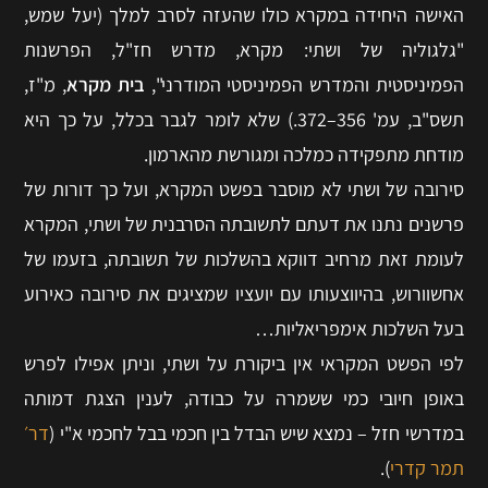
האישה היחידה במקרא כולו שהעזה לסרב למלך (יעל שמש,
"גלגוליה של ושתי: מקרא, מדרש חז"ל, הפרשנות
הפמיניסטית והמדרש הפמיניסטי המודרני",
בית מקרא
, מ"ז,
תשס"ב, עמ' 356–372.) שלא לומר לגבר בכלל, על כך היא
מודחת מתפקידה כמלכה ומגורשת מהארמון.
סירובה של ושתי לא מוסבר בפשט המקרא, ועל כך דורות של
פרשנים נתנו את דעתם לתשובתה הסרבנית של ושתי, המקרא
לעומת זאת מרחיב דווקא בהשלכות של תשובתה, בזעמו של
אחשוורוש, בהיווצעותו עם יועציו שמציגים את סירובה כאירוע
בעל השלכות אימפריאליות…
לפי הפשט המקראי אין ביקורת על ושתי, וניתן אפילו לפרש
באופן חיובי כמי ששמרה על כבודה, לענין הצגת דמותה
במדרשי חזל – נמצא שיש הבדל בין חכמי בבל לחכמי א"י (
דר׳
תמר קדרי
).