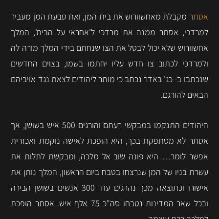
אסתר
מקבלת מאחשוורוש את בית המן, ואת טבעת המן מעביר
למרדכי, אסתר ממנה את מרדכי ל'אחראי על הבית', המלך
אחשוורוש שלא יכול לבטל את הצו שנחתם בידי המלך מורה לה
ולמרדכי לכתוב צו חדש עליו יחתמו בשמו, בצוים החדשים
שנכתבו ב- כג' באדר נכתב כי מותר ליהודים לצאת נגד אויביהם
הבאים להורגם.
היהודים התנקמו במבקשי רעתם והורגים 500 איש בשושן, אך
אסתר לא מסתפקת בכך, היא הופכת לאישה נוקמת ואכזרית
אפשר לומר… היא פונה שוב אל מלכה, ומבקשת לתלות את
עשרת בניו של המן שנרצחו בטבח ביום הראשון, המלך נותן את
אישורו וכתוצאה מכך נהרגים עוד 300 אנשים בשושן הבירה
ובכל שאר המדינות נטבחו סה"כ 75 אלף איש. אסתר הופכת
למלכה רבת עוצמה.