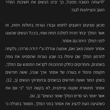
'לרעותה הטובה ממנה', כך יבינו הנשים את חשיבות הסדר
הטוב והצייתנות לגבר.
מכאן מציעים היועצים לחפש עבורו נערות בתולות ויפות, וזו
אשר המלך יבחר תהיה למלכה תחת ושתי, בין כל הנשים שהוצגו
לפני המלך היתה גם אסתר.
אסתר יתומה מאב ואם, אומצה וגודלה ע"י דודה מרדכי, נלקחה
להרמון המלך שם טיפלו בה שבע נערות שהספיגו את גופה
בשמנים, ותמרוקים כחלק מההכנות לקראת המפגש עם המלך,
תקופת טיפול זו בעורה של אסתר ארך שנה!, ששה חודשים
בשמן המור וששה חודשים בבשמים ובתמרוקי הנשים (ב, 12).
אסתר מתוארת שקטה וצייתנית, לא בקשה דבר "כי אם את
אשר יאמר הגי סריס המלך שומר הנשים" (ב, טו).
כשהגיעה העת להציג את אסתר בפני המלך, מסופר במגילה כי