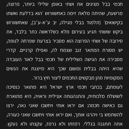
חכמי בבל מציגים את ושתי באופן שלילי ביותר, פרוצה,
מרשעת, שהיתה מלאת זימה כאחשוורוש ׳הוא בדלעת ואשתו
בקישואים׳ (תלמוד בבלי מגילה, יב ע״א-ע״ב), שאחשוורוש
ביקש שושתי תגיע בעירום מלא כשלראשה כתר בלבד, את
סירובה של ושתי הפרוצה הוא מסביר בצרעת שפרחה לגופה,
יש מסורת המתאר זנב שצמח לה, ואפילו קרניים. קדרי
מסבירה את הגישה השלילית של חכמי בבל לאור העובדה
שהיא היתה בבלית ומשום שכך היא מייצגת את הנשים
המקומיות מהן מבקשים החכמים ליצור חיץ ברור.
לעומתם, בכתבי חכמי ארץ ישראל היא מתואר כנסיכה
לשושלת מלכותית, והתנהגותה אצילית וראויה, היא מתוארת
גם כאישה חכמה: אם יראו אותי ויחשבו שאני נאה, ירצו
להשתמש בי ויהרגו אותך, ואם יראו אותי ויחשבו שאני כעורה,
אתה תתגנה בגללי. רמזתו ולא נרמז, עקצתו ולא נעקץ.