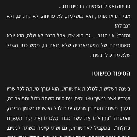
פריחה ואפילו הצמיחה קרניים וזנב..
אבל תראו אותה, היא מושלמת, לא פריחה, לא קרניים, ולא
זנב לה!
והזנב? אוי הזנב… גם הוא שם, אבל הזנב לא שלה, הוא יוצא
מאחוריהם של הפטריארכיה שלא רואה בו, ממש כמו הגמל
שלא מודע לדבשתו.
הסיפור כפשוטו
בשנה השלישית למלכות אחשוורוש, הוא עורך משתה לכל שריו
ועבדיו אשר נמשך 180 ימים, עם סיום משתה גדול ומפואר זה,
נערך משתה נוסף בן שבעה ימים לכל היושבים בשושן הבירה,
והמטרה "בְּהַרְאֹתוֹ אֶת עֹשֶׁר כְּבוֹד מַלְכוּתוֹ וְאֶת יְקָר תִּפְאֶרֶת
גְּדוּלָּתוֹ". במקביל לאחשוורוש, גם ושתי קיימה משתה לנשים,