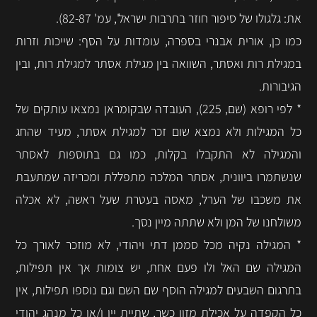
את: גלגולו של סיפור חוזר בתרבות ישראל', עמ' 82-87).
כמו כן, אורית אבנרי בספרה, עומדות על הסף: שייכות וזרות
במגילת רות ואסתר, השוואה בין מגילת אסתר למגילת רות, ובין
הגיבורות.
* לפי רופא (שם, 225), העובדה שבקומראן נמצאו עותקים של
כל המגילות ולא נמצא שום זכר למגילת אסתר, מעיד שהחג
והמגילה לא התקבלו בקלות, כמו גם בתוספות לאסתר
שנשתמרו ביוונית, אסתר המלכה מתפללת ומכריזה שמתעבת
את משכבו של הערל, מאסה בעטרת שעל ראשה, לא אכלה
משולחנו של המן ולא שתתה מיין נסך.
* המגילה נקיה מכל סממן דתי ויהודי, לא מוזכר לאורך כל
המגילה שם האל ולו פעם אחת, יש צומות אך אין תפילות,
בתרגום השבעים למגילה הוסף שם השם וגם נוספו תפילות, אין
כל הקפדה על אכילת מזון כשר, שתיית יין ו/או כל מנהג יהודי