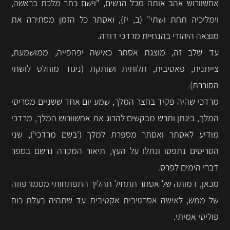
אחשוורוש אהב אותה מכל הנשים, "וישם כתר מלכת בראשה,
וימליכיה תחת ושתי" (ב, יז), ואסתר כל הזמן מסתירה את
מוצאה היהודי בהנחיית מרדכי דודה.
עד שלב זה, מוצגת אסתר כאישה יפהפייה, ממושמעת,
צייתנית, פאסיבית, תלותית ושותקת (ניגוד מוחלט לושתי
הסוררת).
מרדכי שהיה פקיד בחצר המלך, שמע יום אחד ששניים מסריסי
המלך, ביגתן ותרש מבקשים להרוג את אחשוורוש המלך, מרדכי
מודיע לאסתר ואסתר מספרת למלך ('בשם מרדכי'), שני
הסריסים נתפסו ונתלו על העץ, תיאור המקרה נרשם בספר
דברי הימים לפרס.
מכאן, דמותה של אסתר תתחיל תהליך התפתחותי מטמורפוזה
של ממש, לאישה אסרטיבית אקטיבית עד שתהיה בעלת כוח
פוליטי אמיתי.