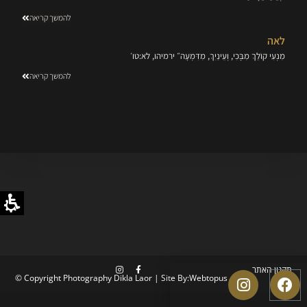
להמשך קריאה
לאה
מִנְעִי קוֹלֵךְ מִבֶּכִי, וְעֵינַיִךְ, מִדִּמְעָה״ ירמיהו, לא:טו׳
להמשך קריאה
תקנון האתר
© Copyright Photography Dikla Laor | Site By:
Webtopus