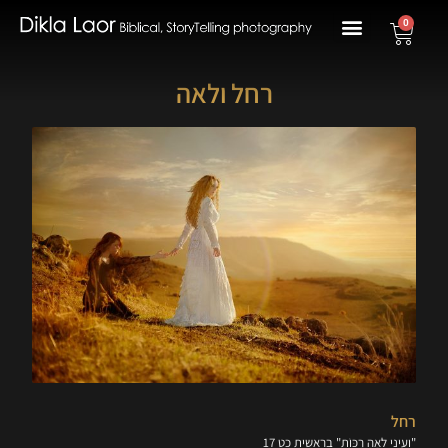
0
רחל ולאה
רחל
"וְעֵינֵי לֵאָה רַכּוֹת" בראשית כט 17