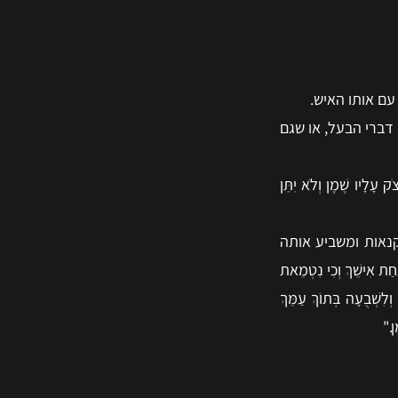
ם אותו האיש.
 דברי הבעל, או שגם
 שֶׁמֶן וְלֹא יִתֵּן
נאות ומשביע אותה
ַת אִישֵׁךְ וְכִי נִטְמֵאת
וְלִשְׁבֻעָה בְּתוֹךְ עַמֵּךְ
ן."