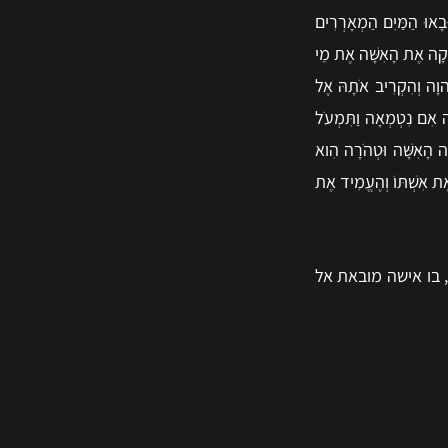
ּבָאוּ הַמַּיִם הַמְאָרְרִים
ִשְׁקָה אֶת הָאִשָּׁה אֶת מֵי
ְהוָה וְהִקְרִיב אֹתָהּ אֶל
תָה אִם נִטְמְאָה וַתִּמְעֹל
ָה הָאִשָּׁה וּטְהֹרָה הִוא
אֶת אִשְׁתּוֹ וְהֶעֱמִיד אֶת
 בו אישה מובאת אל