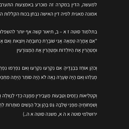
למעשה, הדין במקרה זה מוכרע באמצעות התערבות 
אמונה מאגית לפיה דין האישה נבחן בכוח הקללות ה
בתלמוד סוטה ז א – ב, תיאור קשה אף יותר להשפלת
"אִם אָמְרָה טְמֵאָה אֲנִי שׁוֹבֶרֶת כְּתוּבָּתָהּ וְיוֹצֵאת וְאִם אָמְ
וּמְטַהֲרִין אֶת הַיּוֹלְדוֹת וּמְטַהֲרִין אֶת הַמְצוֹרָעִין
וְכֹהֵן אוֹחֵז בִּבְגָדֶיהָ אִם נִקְרְעוּ נִקְרְעוּ וְאִם נִפְרְמוּ נִ
מְגַלֵּהוּ וְאִם הָיָה שְׂעָרָהּ נָאֶה לֹא הָיָה סוֹתֵר הָיְתָה מִתְכַּסָּ
וְקַטְלֵיאוֹת נְזָמִים וְטַבָּעוֹת מַעֲבִירִין מִמֶּנָּה כְּדֵי לְנַוְּולָ
וְשִׁפְחוֹתֶיהָ מִפְּנֵי שֶׁלִּבָּהּ גַּס בָּהֶן וְכׇל הַנָּשִׁים מוּתָּר
ירושלמי סוטה א ה א, משנה סוטה א ה..)