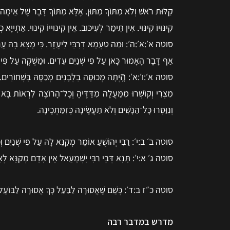
קַלּוּת רֹאשׁ וְלֹא מִתּוֹךְ מִתּוּן. אֶלָּא מִתּוֹךְ דָּבָר שֶׁל אֵימָה
קִינּוּיוֹ קִינּוּי. אִין תֵּימַר לְעִיכּוּב. אֵין קִינּוּייוֹ קִינּוּי. אַתְי
סוטה א׳:א׳:ה׳: וּמַה טַעְמָא דְרִבִּי לִיעֶזֶר. כִּי מָצָא בָהּ עֶרְוַת
אַף דָּבָר הָאָמוּר כָּאן עַל פִּי שְׁנַיִם עֵדִים. וּמַשְׁקֶה עַל פִּי
סוטה א׳:ו׳:א׳: הָֽיְתָה מְכוּסָּה בִלְבָנִים מְכַסָּהּ בִּשְׁחוֹרִים. הָי
מִצְרִי וְקוֹשְׁרוּ מִמַּעֲלָה מִדַּדֶּיהָ וְכָל־הָרוֹצֶה לִרְאוֹת בָּא וְ
וְנִוַּסְּרוּ כָּל־הַנָּשִׁים וְלֹא תַעֲשֶׂינָה כְּזִמַּתְכֶינָה.
סוטה ב׳ ב:י׳: רַבִּי יְהוֹשֻׁעַ אוֹמֵר מְקַנֵּא לָהּ עַל פִּי שְׁנַיִם וְכוּ
סוטה ג׳ א:י׳: תָּנָא דְּבֵי רַבִּי יִשְׁמָעֵאל אֵין אָדָם מְקַנֵּא לְאִשְׁת
סוטה כ״ז ב:ד׳: כְּשֵׁם שֶׁאֲסוּרָה לַבַּעַל כָּךְ אֲסוּרָה לַבּוֹעֵל שׁ
מדרש במדבר רבה