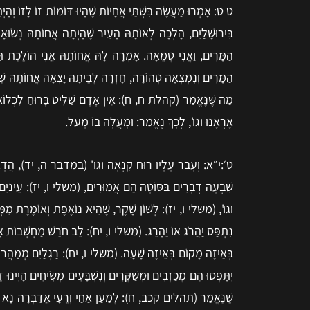
ט ט: אָמְרוּ מַעֲשֶׂה בִּשְׁתֵּי אֲחָיוֹת שֶׁהָיוּ דּוֹמוֹת זוֹ לָזוֹ וְה
בִּירוּשָׁלַיִם, הָלְכָה לְאוֹתָהּ הָעִיר שֶׁהָיְתָה אֲחוֹתָהּ נְשׂ
הַמָּרִים, וַאֲנִי טְמֵאָה. אָמְרָה לָהּ אֲחוֹתָהּ אֲנִי הוֹלֶכֶת תַּחְ
הַמָּרִים וְנִמְצְאָה טְהוֹרָה, חָזְרָה לְבֵיתָהּ יָצְאָה אֲחוֹתָהּ שֶׁזָּנְת
מַה שֶּׁנֶּאֱמַר (קהלת ח, ח): אֵין אָדָם שַׁלִּיט בָּרוּחַ לִכְלוֹא אֶת
אֶרְאֶנּוּ וגו', לְכָךְ נֶאֱמַר: וּמָעֲלָה בוֹ מָעַל.
ט׳:י״א: וְעָבַר עָלָיו רוּחַ קִנְאָה וגו' (במדבר ה, יד), הֲדָא הוּא
שִׁבְעָה דְבָרִים בַּסּוֹטָה הֵם אֲמוּרִים, (משלי ו, יז): עֵינַיִם רָ
וגו', (משלי ו, יז): לְשׁוֹן שָׁקֶר, שֶׁהִיא נוֹאֶפֶת וְאוֹמֶרֶת מִמְּךָ
נִתְפַּס יַהֲרֹג אוֹ יֵהָרֵג. (משלי ו, יח): לֵב חֹרֵשׁ מַחְשְׁבוֹת אָוֶ
בְּאֵיזֶה מָקוֹם בְּאֵיזֶה שָׁעָה. (משלי ו, יח): רַגְלַיִם מְמַהֲרוֹ
יִתָּפְסוּ הֵם מְכַזְבִים וּמְשַׁקְּרִים וְנִשְׁבָּעִים מְשִׂיחִים הָיִי
שֶׁנֶּאֱמַר (תהלים קכב, ח): לְמַעַן אַחַי וְרֵעָי אֲדַבְּרָה נָא שָׁלוֹם ב