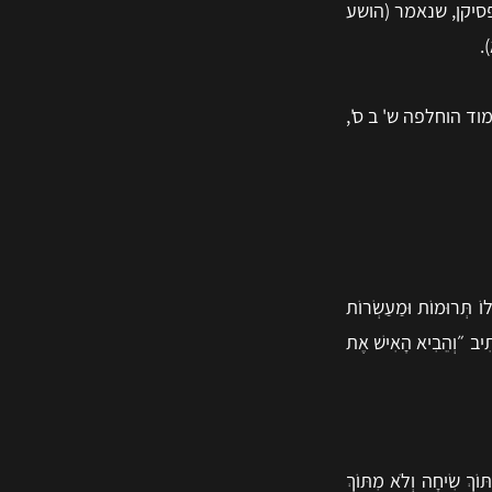
פסיקן, שנאמר (הושע
.
ד הוחלפה ש' ב ס',
לוֹ תְּרוּמוֹת וּמַעַשְׂרוֹת
וּכְתִיב ״וְהֵבִיא הָאִישׁ אֶת
וֹךְ שִׂיחָה וְלֹא מִתּוֹךְ