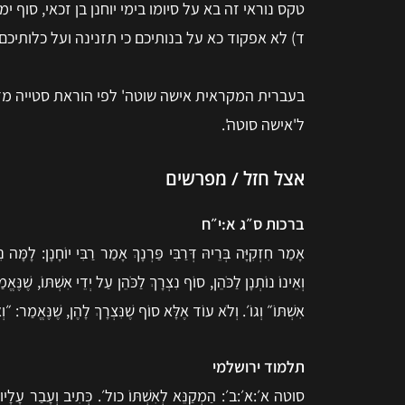
טקס נוראי זה בא על סיומו בימי יוחנן בן זכאי, סוף ימי
ד) לא אפקוד
כא
על בנותיכם כי תזנינה ועל כלותיכם 
בעברית המקראית אישה שוטה' לפי הוראת סטייה מדר
ל'אישה סוטה'.
אצל חזל / מפרשים
ברכות ס״ג א:י״ח
אָמַר חִזְקִיָּה בְּרֵיהּ דְּרַבִּי פַּרְנָךְ אָמַר רַבִּי יוֹחָנָן: לָמ
וְאֵינוֹ נוֹתְנָן לַכֹּהֵן, סוֹף נִצְרָךְ לַכֹּהֵן עַל יְדֵי אִשְׁתּוֹ, שֶׁנּ
אִשְׁתּוֹ״ וְגוֹ׳. וְלֹא עוֹד אֶלָּא סוֹף שֶׁנִּצְרָךְ לָהֶן, שֶׁנֶּאֱמַר: ״וְ
תלמוד ירושלמי
סוטה א׳:א׳:ב׳: הַמְקַנֵּא לְאִשְׁתּוֹ כול׳. כְּתִיב וְעָבַר עָלָיו רוּ