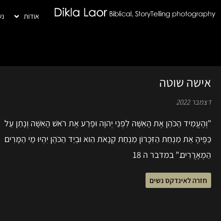
אודות
נש
אישה שוטה
דצמבר 2022
"וְהֶעֱמִיד הַכֹּהֵן אֶת הָאִשָּׁה לִפְנֵי יְהוָה וּפָרַע אֶת רֹאשׁ הָאִשָּׁה וְנָתַן עַל
כַּפֶּיהָ אֵת מִנְחַת הַזִּכָּרוֹן מִנְחַת קְנָאֹת הִוא וּבְיַד הַכֹּהֵן יִהְיוּ מֵי הַמָּרִים
הַמְאָרֲרִים." במדבר ה 18
חזרה לאינדקס נשים