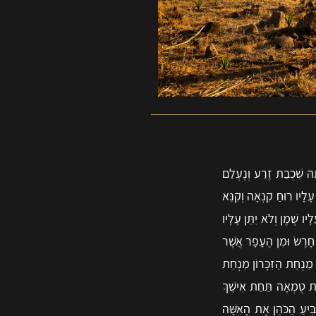
ָהּ שִׁכְבַת זֶרַע וְנֶעְלַם
ָלָיו רוּחַ קִנְאָה וְקִנֵּא
 שֶׁמֶן וְלֹא יִתֵּן עָלָיו
י חָרֶשׂ וּמִן הֶעָפָר אֲשֶׁר
 מִנְחַת הַזִּכָּרוֹן מִנְחַת
ִית טֻמְאָה תַּחַת אִישֵׁךְ
בִּיעַ הַכֹּהֵן אֶת הָאִשָּׁה