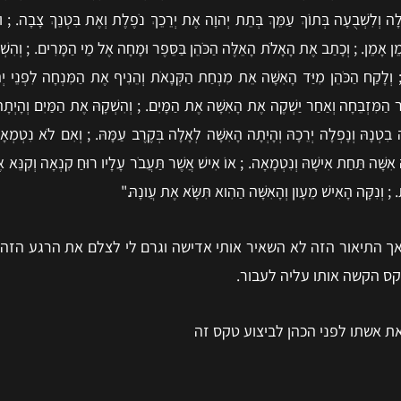
ָלָה וְלִשְׁבֻעָה בְּתוֹךְ עַמֵּךְ בְּתֵת יְהוָה אֶת יְרֵכֵךְ נֹפֶלֶת וְאֶת בִּטְנֵךְ צָבָה. ; ו
ה אָמֵן אָמֵן. ; וְכָתַב אֶת הָאָלֹת הָאֵלֶּה הַכֹּהֵן בַּסֵּפֶר וּמָחָה אֶל מֵי הַמָּרִים. ; וְה
 וְלָקַח הַכֹּהֵן מִיַּד הָאִשָּׁה אֵת מִנְחַת הַקְּנָאֹת וְהֵנִיף אֶת הַמִּנְחָה לִפְנֵי י
ִיר הַמִּזְבֵּחָה וְאַחַר יַשְׁקֶה אֶת הָאִשָּׁה אֶת הַמָּיִם. ; וְהִשְׁקָהּ אֶת הַמַּיִם וְהָיְ
 בִטְנָהּ וְנָפְלָה יְרֵכָהּ וְהָיְתָה הָאִשָּׁה לְאָלָה בְּקֶרֶב עַמָּהּ. ; וְאִם לֹא נִטְמְא
 אִשָּׁה תַּחַת אִישָׁהּ וְנִטְמָאָה. ; אוֹ אִישׁ אֲשֶׁר תַּעֲבֹר עָלָיו רוּחַ קִנְאָה וְקִנֵּא 
 וְנִקָּה הָאִישׁ מֵעָו‍ֹן וְהָאִשָּׁה הַהִוא תִּשָּׂא אֶת עֲו‍ֹנָהּ."
אך התיאור הזה לא השאיר אותי אדישה וגרם לי לצלם את הרגע הזה,
קס הקשה אותו עליה לעבור.
ת אשתו לפני הכהן לביצוע טקס זה