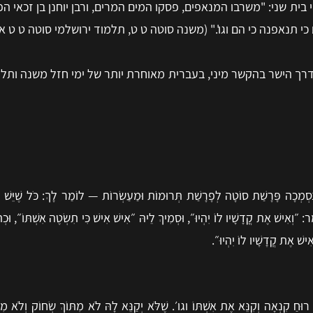
 בית שני: "
משרבו המנאפים, פסקו המים המרים, ורבן יוחנן בן זכאי ה
כי תנאפנה כי הם וגו'." (משנה סוטה ט ט, תלמוד ירושלמי סוטה ט ט א)
ך הישר בהקשר מיני, בעברית מאוחרת יותר של ימי חזל משנה ותלמו
ָּה נִסְמְכָה פָּרָשַׁת סוֹטָה לְפָרָשַׁת תְּרוּמוֹת וּמַעַשְׂרוֹת — לוֹמַר לָךְ: כֹּל שֶׁיֵּשׁ 
ֶאֱמַר: ״וְאִישׁ אֶת קֳדָשָׁיו לוֹ יִהְיוּ״, וּסְמִיךְ לֵיהּ ״אִישׁ אִישׁ כִּי תִשְׂטֶה אִשְׁתּוֹ״, 
אִישׁ אֶת קֳדָשָׁיו לוֹ יִהְיוּ״.
חַ קִנְאָה וְקִנֵּא אֶת אִשְׁתּוֹ וגו׳. שֶׁלֹּא יְקַנֵּא לָהּ לֹא מִתּוֹךְ שְׂחוֹק וְלֹא מִתּ