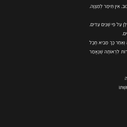
וּב. אִין תֵּימַר לְמִצְוָה.
ן עַל פִּי שְׁנַיִם עֵדִים.
ים.
ּ וְאַחַר כָּךְ מֵבִיא חֶבֶל
ּרוֹת לִרְאוֹתָהּ שֶׁנֶּאֱמַר
ה
ְׁתּוֹ