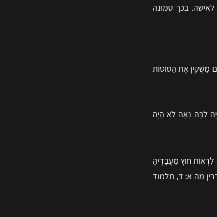
לאישה. בכך טמונה
ָם מַשְׁקִין אֶת הַסּוֹטוֹת
יָה לִבָּהּ נָאֶה לֹא הָיָה
ָּא לִרְאוֹת חוּץ מֵעֲבָדֶיהָ
או גם סנהדרין מה א: ד, תלמוד