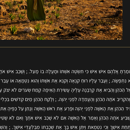
ְאָמַרְתָּ אֲלֵהֶם אִישׁ אִישׁ כִּי תִשְׂטֶה אִשְׁתּוֹ וּמָעֲלָה בוֹ מָעַל. ; וְשָׁכַב אִישׁ אֹת
א נִתְפָּשָׂה. ; וְעָבַר עָלָיו רוּחַ קִנְאָה וְקִנֵּא אֶת אִשְׁתּוֹ וְהִוא נִטְמָאָה אוֹ עָבַר ע
ל הַכֹּהֵן וְהֵבִיא אֶת קָרְבָּנָהּ עָלֶיהָ עֲשִׂירִת הָאֵיפָה קֶמַח שְׂעֹרִים לֹא יִצֹק עָלָיו
ְהִקְרִיב אֹתָהּ הַכֹּהֵן וְהֶעֱמִדָהּ לִפְנֵי יְהוָה. ; וְלָקַח הַכֹּהֵן מַיִם קְדֹשִׁים בִּכְלִ
ֶעֱמִיד הַכֹּהֵן אֶת הָאִשָּׁה לִפְנֵי יְהוָה וּפָרַע אֶת רֹאשׁ הָאִשָּׁה וְנָתַן עַל כַּפֶּיהָ אֵת
הִשְׁבִּיעַ אֹתָהּ הַכֹּהֵן וְאָמַר אֶל הָאִשָּׁה אִם לֹא שָׁכַב אִישׁ אֹתָךְ וְאִם לֹא שָׂט
חַת אִישֵׁךְ וְכִי נִטְמֵאת וַיִּתֵּן אִישׁ בָּךְ אֶת שְׁכָבְתּוֹ מִבַּלְעֲדֵי אִישֵׁךְ. ; וְהִשְׁ