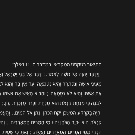
התיאור בטקסט המקראי' במדבר ה' 11 ואילך:
"
וַיְדַבֵּר יְהוָה אֶל מֹשֶׁה לֵּאמֹר. ; דַּבֵּר אֶל בְּנֵי יִשְׂרָאֵל ו
מֵעֵינֵי אִישָׁהּ וְנִסְתְּרָה וְהִיא נִטְמָאָה וְעֵד אֵין בָּהּ וְהִוא לֹ
אֶת אִשְׁתּוֹ וְהִיא לֹא נִטְמָאָה. ; וְהֵבִיא הָאִישׁ אֶת אִשְׁתּוֹ אֶ
לְבֹנָה כִּי מִנְחַת קְנָאֹת הוּא מִנְחַת זִכָּרוֹן מַזְכֶּרֶת עָו‍ֹן. ; ו
יִהְיֶה בְּקַרְקַע הַמִּשְׁכָּן יִקַּח הַכֹּהֵן וְנָתַן אֶל הַמָּיִם. ; וְה
קְנָאֹת הִוא וּבְיַד הַכֹּהֵן יִהְיוּ מֵי הַמָּרִים הַמְאָרֲרִים. ; וְ
הִנָּקִי מִמֵּי הַמָּרִים הַמְאָרֲרִים הָאֵלֶּה. ; וְאַתְּ כִּי שָׂטִית תַּ