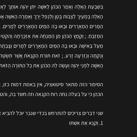
בִּשְׁבֻעַת הָאָלָה וְאָמַר הַכֹּהֵן לָאִשָּׁה יִתֵּן יְהוָה אוֹתָךְ לְא
הָאֵלֶּה בְּמֵעַיִךְ לַצְבּוֹת בֶּטֶן וְלַנְפִּל יָרֵךְ וְאָמְרָה הָאִשָּׁ
הַמָּרִים הַמְאָרֲרִים וּבָאוּ בָהּ הַמַּיִם הַמְאָרֲרִים לְמָרִים. ;
הַמִּזְבֵּחַ. ; וְקָמַץ הַכֹּהֵן מִן הַמִּנְחָה אֶת אַזְכָּרָתָהּ וְהִקְט
מַעַל בְּאִישָׁהּ וּבָאוּ בָהּ הַמַּיִם הַמְאָרֲרִים לְמָרִים וְצָבְתָה
וְנִקְּתָה וְנִזְרְעָה זָרַע. ; זֹאת תּוֹרַת הַקְּנָאֹת אֲשֶׁר תִּשְׂטֶה
הָאִשָּׁה לִפְנֵי יְהוָה וְעָשָׂה לָהּ הַכֹּהֵן אֵת כָּל הַתּוֹרָה הַזֹּאת. ;
הסיפור הזה מתאר סיטואציה, אין באמת דמות כזו, 
הכהן כי על בעלה נחה רוח הקנאה וזה חשד בה, והט
שני דברים צריכים להתרחש בכדי שגבר יוכל להביא א
1.
וְקִנֵּא אֶת אִשְׁתּוֹ