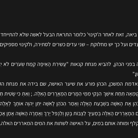
יאה, זאת לאחר ה'קינוי' כלומר התראת הבעל לאשה שלא להתייחד ע
דים ועל כך יש מחלוקת – שני עדים כשרים לסתירה, ולקינוי מספיקים
, להביא מנחת קנאות "עֲשִׂירִת הָאֵיפָה קֶמַח שְׂעֹרִים לֹא יִצֹק עָלָיו
ן."
אדמת המשכן, הכהן פורע את שיער האישה, שם בידה את מנחת הק
ּחַת אִישֵׁךְ הִנָּקִי מִמֵּי הַמָּרִים הַמְאָרֲרִים הָאֵלֶּה. ; וְאַתְּ כִּי שָׂטִית תַּח
 הַכֹּהֵן אֶת הָאִשָּׁה בִּשְׁבֻעַת הָאָלָה וְאָמַר הַכֹּהֵן לָאִשָּׁה יִתֵּן יְהוָה אוֹתָךְ לְאָלָה 
 הַמְאָרְרִים הָאֵלֶּה בְּמֵעַיִךְ לַצְבּוֹת בֶּטֶן וְלַנְפִּל יָרֵךְ וְאָמְרָה הָאִשָּׁה אָמֵן אָמֵ
 קלף ומוחה אותם במים, על האישה לשתות את המים המאררים האלה.