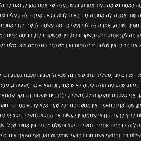
ָיְתָה הָאַחַת נְשׂוּאָה בְּעִיר אַחֶרֶת, בִּקֵּשׁ בַּעְלָהּ שֶׁל אַחַת מֵהֶן לְקַנֹּאת לָהּ וּלְ
וּאָה שָׁם, אָמְרָה לָהּ אֲחוֹתָהּ מָה רָאִית לָבוֹא בְּכָאן, אָמְרָה לָהּ בַּעֲלִי רוֹצֶ
תַּיִּךְ וְשׁוֹתָהּ, אָמְרָה לָהּ לְכִי וַעֲשִׂי כֵן. מֶה עָשְׂתָה לָבְשָׁה בִּגְדֵי אֲחוֹתָהּ
ָה לִקְרָאתָהּ, חִבְּקוּ וְנָשְׁקוּ זוֹ לָזוֹ, כֵּיוָן שֶׁנָּשְׁקוּ זוֹ לָזוֹ, הֵרִיחָה בַּמַּיִם הַ
 הָרוּחַ וְאֵין שִׁלְטוֹן בְּיוֹם הַמָּוֶת וְאֵין מִשְׁלַחַת בַּמִּלְחָמָה וְלֹא יְמַלֵּט רֶשַׁ
 דִכְתִיב (משלי ו, טז): שֶׁשׁ הֵנָּה שָׂנֵא ה' וְשֶׁבַע תּוֹעֲבַת נַפְשׁוֹ, רַבִּי יוֹסֵי
מוֹת, שֶׁהַסּוֹטָה תּוֹלָה עֵינֶיהָ לְאִישׁ אַחֵר, וְכֵן הוּא אוֹמֵר (ישעיה ג, טז): יַעַן כ
 אֲנִי מְעֻבֶּרֶת וּמְשַׁקֶּרֶת לוֹ. (משלי ו, יז): וְיָדַיִם שֹׁפְכוֹת דָּם נָקִי, שֶׁהַנּוֹא
ן, שֶׁהַנּוֹאֵף וְהַנּוֹאֶפֶת אֵין מַחְשְׁבוֹתָם בְּכָל שָׁעָה אֶלָּא עָוֹן, אֵימָתַי הֵם חוֹטְ
ת לָרוּץ לָרָעָה, בְּוַדַּאי שֶׁמְמַהֲרִין לַעֲשׂוֹת אֶת הַחֵטְא. (משלי ו, יט): יָפִיחַ כּ
נוּ זֶה לָזֶה לִדְבָרִים אֲחֵרִים. (משלי ו, יט): וּמְשַׁלֵּחַ מְדָנִים בֵּין אַחִים, שֶׁכָּל יִ
ָּךְ. וְהַנּוֹאֵף אֵשֶׁת חֲבֵרוֹ הַבַּעַל שׁוֹמֵעַ וְשׂוֹנְאוֹ, וְאַף הַנּוֹאֵף אֵינוֹ יָכוֹל לִר