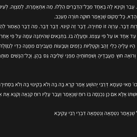
. עָבַר וְקִינֵּא לָהּ בְּאֶחָד מִכָּל־הַדְּבָרִים הַלָּלוּ. מַה אִתְאֲמָרַת. לְמִצְוָה. לְעִיכּ
יָא כְהָדָא. כָּל־מָקוֹם שֶׁנֶּאֱמַר חוּקָּה תּוֹרָה מְעַכֵּב.
 דָּבָר. עֶרְוָה זוֹ סְתִירָה. דָּבָר זֶה קִינּוּי. דָּבָר דָּבָר. מַה דָבָר הָאָמוּר לְהַלָּ
 עֵד אֶחָד אוֹ עַל פִּי עַצְמוֹ. וּמָעֲלָה בוֹ. בִּתְנָאִים שֶׁהִיתְנָה עִמָּהּ עַל פִּי אֲחֵרִ
וּ עָלֶיהָ כְלֵי זָהָב וְקַטֶלָּיוֹת נְזָמִים וְטַבָּעוֹת מַעֲבִירָם מִמֶּנָּהּ כְּדֵי לְנַװְלָה
רוֹאֶה חוּץ מֵעֲבָדֶיהָ וְשִׁפְחוֹתֶיהָ מִפְּנֵי שֶׁלִּיבָּהּ גַּס בָּהֶן. וְכָל־הַנָּשִׁים מוּתָ
׳ מַאי טַעְמָא דְּרַבִּי יְהוֹשֻׁעַ אָמַר קְרָא בָּהּ בָּהּ וְלֹא בְּקִינּוּי בָּהּ וְלֹא בִּסְתִירָ
ּוֹ אֶלָּא אִם כֵּן נִכְנְסָה בּוֹ רוּחַ שֶׁנֶּאֱמַר וְעָבַר עָלָיו רוּחַ קִנְאָה וְקִנֵּא אֶת אִש
ֶנֶּאֱמַר נִטְמָאָה וְנִטְמָאָה דִּבְרֵי רַבִּי עֲקִיבָא