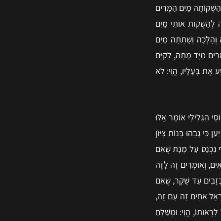
הַשְׁקוֹתָהּ מַיִם הַמָּרִים
ה לְהַשְׁקוֹת אוֹתִי מַיִם
 וְהָלְכָה וְשָׁתְתָה מַיִם
מָּרִים מִיָּד מֵתָה, לְקַיֵּם
ע אֶת בְּעָלָיו, הֱוֵי: לֹא
 הַגְּלִילִי אוֹמֵר אֵלּוּ
ִּי גָבְהוּ בְּנוֹת צִיּוֹן
ֵף נִכְנַס עַל מְנָת שֶׁאִם
אִים, וְאוֹמְרִים זֶה לָזֶה
ְזָבִים עֵד שָׁקֶר, שֶׁאִם
שְׂרָאֵל אַחִים זֶה עִם זֶה,
ְאוֹתוֹ, הֱוֵי: וּמְשַׁלֵּחַ