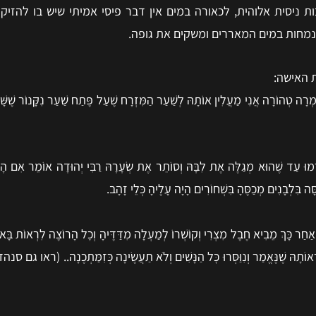
ניסית אלוהית, לכאורה במים אין דבר פיסי אמיתי שיש בו להזיק 
נמחות במים המאררים ומשקים את גופה.
 האישה:
רָה טְהוֹרָה אֲנִי מַעֲלִין אוֹתָהּ לְשַׁעַר הַמִּזְרָח שֶׁעַל פֶּתַח שַׁעַר נִקָּנוֹר שֶׁשּׁ
פְרְמוּ עַד שֶׁהוּא מְגַלֶּה אֶת לִבָּהּ וְסוֹתֵר אֶת שְׂעָרָהּ רַבִּי יְהוּדָה אוֹמֵר אִם הָ
ה בִּלְבָנִים מְכַסֶּהָ בִּשְׁחוֹרִים הָיָה עָלֶיהָ כְּלֵי זָהָב.
הּ וְאַחַר כָּךְ מֵבִיא חֶבֶל מִצְרִי וְקוֹשְׁרוֹ לְמַעְלָה מִדַּדֶּיהָ וְכׇל הָרוֹצֶה לִרְאוֹת ב
וֹת לִרְאוֹתָהּ שֶׁנֶּאֱמַר וְנִוַּסְּרוּ כׇּל הַנָּשִׁים וְלֹא תַעֲשֶׂינָה כְּזִמַּתְכֶנָה.. (ר