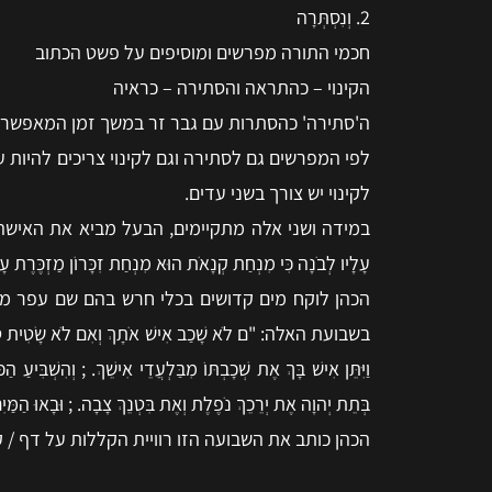
2. וְנִסְתְּרָה
חכמי התורה מפרשים ומוסיפים על פשט הכתוב
הקינוי – כהתראה והסתירה – כראיה
ה'סתירה' כהסתרות עם גבר זר במשך זמן המאפשר ב
לפי המפרשים גם לסתירה וגם לקינוי צריכים להיות ע
לקינוי יש צורך בשני עדים.
במידה ושני אלה מתקיימים, הבעל מביא את האישה בפני הכהן
עָלָיו לְבֹנָה כִּי מִנְחַת קְנָאֹת הוּא מִנְחַת זִכָּרוֹן מַזְכֶּרֶת עָו‍ֹ
הכהן לוקח מים קדושים בכלי חרש בהם שם עפר מ
בשבועת האלה: "ם לֹא שָׁכַב אִישׁ אֹתָךְ וְאִם לֹא שָׂטִית טֻמְאָה תַ
וַיִּתֵּן אִישׁ בָּךְ אֶת שְׁכָבְתּוֹ מִבַּלְעֲדֵי אִישֵׁךְ. ; וְהִשְׁבִּיעַ
בְּתֵת יְהוָה אֶת יְרֵכֵךְ נֹפֶלֶת וְאֶת בִּטְנֵךְ צָבָה. ; וּבָאוּ הַמַּיִם
הכהן כותב את השבועה הזו רוויית הקללות על דף /