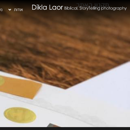
תקנון האתר
אודות
נש