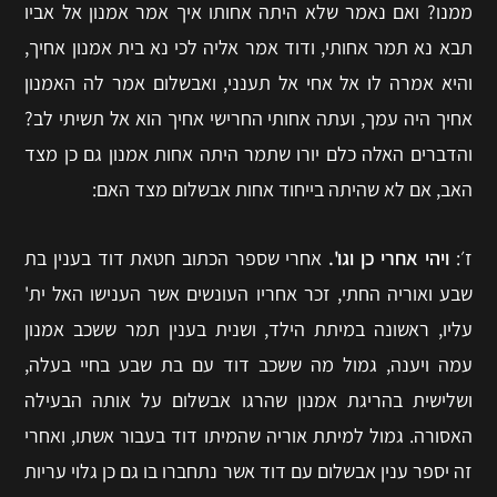
ממנו? ואם נאמר שלא היתה אחותו איך אמר אמנון אל אביו
תבא נא תמר אחותי, ודוד אמר אליה לכי נא בית אמנון אחיך,
והיא אמרה לו אל אחי אל תענני, ואבשלום אמר לה האמנון
אחיך היה עמך, ועתה אחותי החרישי אחיך הוא אל תשיתי לב?
והדברים האלה כלם יורו שתמר היתה אחות אמנון גם כן מצד
האב, אם לא שהיתה בייחוד אחות אבשלום מצד האם:
ז׳:
ויהי אחרי כן וגו'.
אחרי שספר הכתוב חטאת דוד בענין בת
שבע ואוריה החתי, זכר אחריו העונשים אשר הענישו האל ית'
עליו, ראשונה במיתת הילד, ושנית בענין תמר ששכב אמנון
עמה ויענה, גמול מה ששכב דוד עם בת שבע בחיי בעלה,
ושלישית בהריגת אמנון שהרגו אבשלום על אותה הבעילה
האסורה. גמול למיתת אוריה שהמיתו דוד בעבור אשתו, ואחרי
זה יספר ענין אבשלום עם דוד אשר נתחברו בו גם כן גלוי עריות