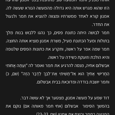
הזו שהוא מגרש אותה היא גדולה מהמעשה הנורא שעשה לה.
אמנון קורא לאחד ממשרתיו ומצווה להוציא את תמר ולנעול
את החדר.
תמר לבושה היתה כתונת פסים, כך נהגו ללבוש בנות מלך
בתולות ומעל הכתונת מעיל, משרת אמנון מוציא אותה החוצה.
תמר שמה אפר על ראשה, ותקרע את כתונות הפסים שלגופה
והיא הולכת וזועקת כשידה על ראשה.
אבשלום אחיה, מנסה להרגיע את תמר ואומר לה "וְעַתָּה אֲחוֹתִי
הַחֲרִישׁי אָחִיךְ הוּא אַל־תָּשִׁיתִי אֶת־לִבֵּךְ לַדָּבָר הַזֶּה" (שם, כ)
ותמר יושבת בודדה ומדוכאת בבית אבשלום.
דוד שמע על מעשה אמנון, מצטער אך לא עושה דבר.
בהמשך הסיפור אבשלום (אחי תמר מאותה אם) נוקם את
הפגיעה בתמר ורוצח את אמנון (שם, 23-33).