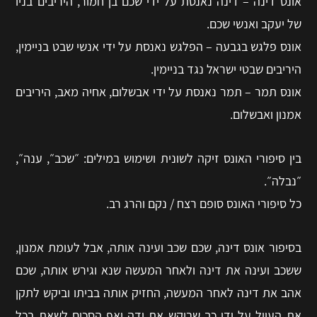
אונס דינה – דינה נאנסת על ידי שכם בן חמור, היריבים בניו
של יעקב ואנשי שכם.
אונס פלגש בגבעה – הפלגש נאנסת על ידי אנשי שבט בניימין,
היריבים שבטי ישראל נגד בניימין.
אונס תמר – תמר נאנסת על ידי אבשלום, אחיה מאב, היריבים
אמנון ואבשלום.
בין סיפורי האונס זיקה לשונית ושימוש במילים: ״שכב״, ענה״,
״נבלה״.
כל סיפורי האונס סופם רצח / נקם והרג רב.
בסיפור אונס דינה, שכם שכב ועינה אותה, אבל לעומת אמנון,
ששכב ועינה את דינה ולאחר המעשה שנא וגירש אותה, שכם
אהב את דינה לאחר המעשה, החזיק אותה בביתו וביקש לתקן
את העוול על ידי כך שביקש את ידה ואף הסכים לשאת בכל