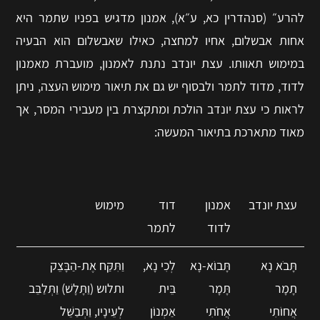
להרע״ (סנהדרין כא, ע״א), אמנון מדגיש בפניו שתמר היא
אחות אבשלום, אחיו למחצה, כאילו שאבשלום הוא הבעיה
במימוש תאוותו.
עצת יונדב נתנת לאמנון, מועברת מאמנון
לדוד, מדוד לתמר ולבסוף יש גם את תיאור מימוש העצה, ניתן
לראות כי עצת יונדב הולכת ומתקצרת בין מעבירי המסר, אך
מאוד מתארכת בתיאור המעשה:
עצת יונדב
אמנון
דוד
מימוש
לדוד
לתמר
תָּבֹא נָא
תָּבוֹא-נָא
לְכִי נָא,
וַתִּקַּח אֶת-הַבָּצֵק
תָמָר
תָּמָר
בֵּית
ותלוש (וַתָּלָשׁ) וַתְּלַבֵּב
אֲחוֹתִי
אֲחֹתִי
אַמְנוֹן
לְעֵינָיו, וַתְּבַשֵּׁל