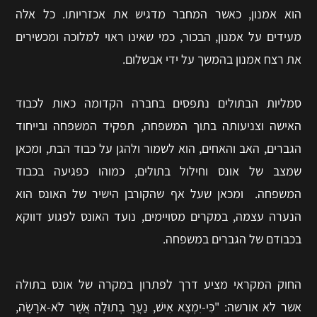
הוא אמנון, כאשר המחבר מדגיש את אכזריותו. כל אלה
מעידים על אמנון, הבכור, כמי שאינו ראוי למלוכה ומכשירים
את רצח אמנון בהמשך על ידי אבשלום.
סמליות הבתולים נתפסים בחברה הקדומה כאות לכבוד
האישה וצניעותה בתוך המשפחה, תפקיד המשפחה ובייחוד
הגברים, האב והאחים, הוא לשמור ולהגן על כבוד הבת, ומכאן
שמצב של אונס וחילול בתולים, כמוהו כפגיעה בכבוד
המשפחה. ומכאן שעל אף שהקורבן הישיר של האונס הוא
הנערה עצמה, במקרים מסויימים, נועד האונס לפגוע דווקא
בכבודם של הגברים במשפחה.
החוק המקראי מציע דרך לפתרון במקרה של אונס בתולה
אשר לא אורשה: "כִּי-יִמְצָא אִישׁ, נַעֲרָ בְתוּלָה אֲשֶׁר לֹא-אֹרָשָׂה,