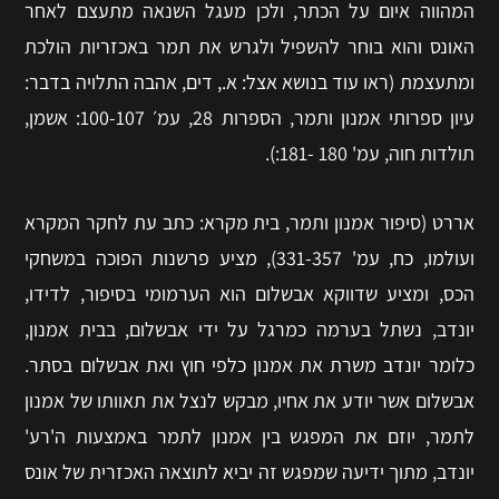
המהווה איום על הכתר, ולכן מעגל השנאה מתעצם לאחר
האונס והוא בוחר להשפיל ולגרש את תמר באכזריות הולכת
ומתעצמת (ראו עוד בנושא אצל: א., דים, אהבה התלויה בדבר:
עיון ספרותי אמנון ותמר, הספרות 28, עמ׳ 100-107: אשמן,
תולדות חוה, עמ' 180 -181:).
אררט (סיפור אמנון ותמר, בית מקרא: כתב עת לחקר המקרא
ועולמו, כח, עמ' 331-357), מציע פרשנות הפוכה במשחקי
הכס, ומציע שדווקא אבשלום הוא הערמומי בסיפור, לדידו,
יונדב, נשתל בערמה כמרגל על ידי אבשלום, בבית אמנון,
כלומר יונדב משרת את אמנון כלפי חוץ ואת אבשלום בסתר.
אבשלום אשר יודע את אחיו, מבקש לנצל את תאוותו של אמנון
לתמר, יוזם את המפגש בין אמנון לתמר באמצעות ה'רע'
יונדב, מתוך ידיעה שמפגש זה יביא לתוצאה האכזרית של אונס