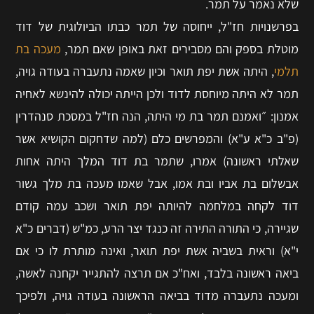
שלא נאמר על תמר.
בפרשנויות חז"ל, ייחוסה של תמר כבתו הביולוגית של דוד
מוטלת בספק והם מסבירים זאת באופן שאם תמר,
מעכה בת
תלמי
, היתה אשת יפת תואר וכיון שאמה נתעברה בעודה גויה,
תמר לא היתה מיוחסת לדוד ולכן הייתה יכולה להינשא לאחיה
אמנון: ״ואמנם תמר בת מי היתה, הנה חז"ל במסכת סנהדרין
(פ"ב כ"א ע"א) והמפרשים כלם (למה שדחקום הקושיא אשר
שאלתי ראשונה) אמרו, שתמר בת דוד המלך היתה אחות
אבשלום בת אביו ובת אמו, אבל שאמו מעכה בת מלך גשור
דוד לקחה במלחמה להיותה יפת תואר ושכב עמה קודם
שגיירה, כי התורה התירה זה כנגד יצר הרע, כמ"ש (דברים כ"א
י"א) וראית בשביה אשת יפת תואר, ואינה מותרת לו כי אם
ביאה ראשונה בלבד, ואח"כ אם תרצה להתגייר יקחנה לאשה,
ומעכה נתעברה מדוד בביאה הראשונה בעודה גויה, ולפיכך