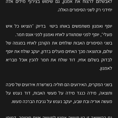
לאבשלום לרצוח את אמנון, גם שימוש בצירוף מילים אלה
יחידני רק לשני הסיפורים האלה.
יוסף ואמנון משתמשים באותו ביטוי בדיוק ״הוציאו כל איש
מעלי״, יוסף לפני שמתוודע לאחיו ואמנון לפני אונס תמר.
בשני הסיפורים האבות שולחים את הקורבן לאחיו במגמה של
שלום, וכתוצאה מכך האחים פועלים בזדון, יעקב שולח את יוסף
לבדוק בשלום אחיו, דוד שולח את תמר להכין אוכל מבריא
לאמנון.
בשני המקרים, האירועים הם חוליה בשרשרת אירועים של סיבה
ותוצאה, מידה כנגד מידה על מעשי האבות, דוד נענש על
מעשה אוריה ובת שבע, יעקב נענש על גניבת הברכה מעשו.
גם בהשוואה זו בין מעשה אמנון למעשה אשת פוטיפר, דמותו