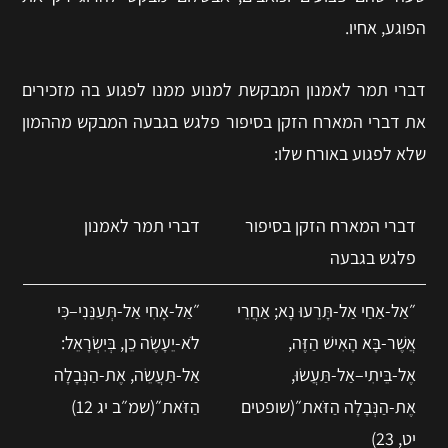
הפוגע, אחיו.
דברי תמר לאמנון המבקשת למנוע ממנו לפגוע בה מזכירים
את דברי המארח הזקן בסיפור פלגש בגבעה המבקש מההמון
שלא לפגוע באורח שלו:
דברי המארח הזקן בסיפור
דברי תמר לאמנון
פלגש בגבעה
״אַל-אַחַי אַל-תָּרֵעוּ נָא; אַחֲרֵי
״אַל-אָחִי אַל-תְּעַנֵּנִי–כִּי
אֲשֶׁר-בָּא הָאִישׁ הַזֶּה,
לֹא-יֵעָשֶׂה כֵן, בְּיִשְׂרָאֵל:
אֶל-בֵּיתִי–אַל-תַּעֲשׂוּ,
אַל-תַּעֲשֵׂה, אֶת-הַנְּבָלָה
אֶת-הַנְּבָלָה הַזֹּאת״(שופטים
הַזֹּאת״(שמ״ב יג 12)
יט, 23)