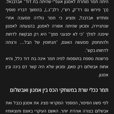
היתה תמר מותרת לאמנון אעפ"י שהיתה בת דוד״ אברבנאל.
(כך פירשו גם רד״ק, רש״י, רלב״ג..), בהמשך דבריו מוסיף
ומחדש אברבנל, ומציע כי תמר נולדה ממעכה אחרי
שנתגיירה, ומכאן שהיתה אסורה לאמנון, בהצעתה לאמנון
שיפנה למלך ״כי לא ימנעני ממך״ היא רק מבקשת לדחות
ולהתחמק ממעשה האונס, ״תנחומין של הבל… ורצתה
לדחותו בקש״.
פרשנות נוספת בתוספות לפיה תמר אינה בת דוד כלל, והיא
אחות אבשלום רק מאם, ומכאן שלא היה קשר דם בינה ובין
אמנון.
תמר ככלי שרת במשחקי הכס בין אמנון ואבשלום
לפי פשט הסיפור, המספר המקראי מציג את אמנון כנבל ואת
אבשלום בצורה אוהדת יותר. האשם העיקרי באונס ותוצאותיו