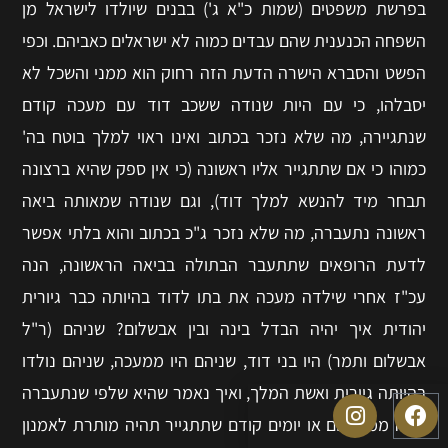
בפרשת משפטים (שמות כ"א ג') בבנים שיולדו לישראל מן
השפחה הכנענית שהם עבדים כמוה לא ישראלים כאביהם. וכפי
הפשט והסברא הישרה הדעת הזה רחוק הוא ממני והשכל לא
יסבלהו, כי עם היות שנודה ששכב דוד עם מעכה קודם
שנתגיירה, מה שלא נזכר בכתוב ואינו ראוי למלך בוטח בה'
כמוהו כי אם שתתגייר אליו ראשונה (כי אין ספק שהיא ברצונה
תבחר מיד להנשא למלך דוד), וגם שנודה שמאותה ביאה
ראשונה נתעברה, מה שלא נזכר ג"כ בכתוב והוא בלתי אפשר
לדעת הרופאים שתתעבר הבתולה בביאה הראשונה, הנה
עכ"ז אחרי שילדה מעכה את בתו לדוד בהיותה כבר גיורית
יהודית איך יהיה הבדל בינה ובין אבשלום? שניהם (ר"ל
אבשלום ותמר) היו בני דוד, שניהם היו ממעכה, שניהם נולדו
בהיותה גיורית ואשת המלך, ואיך נאמר שהיא שלפי שנתעברה
אמה ממנה יום או יומים קודם שתתגייר תהיה מותרת לאמנון