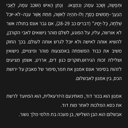
וּתְפָשָׂהּ, וְשָׁכַב עִמָּהּ; וְנִמְצָאוּ. וְנָתַן הָאִישׁ הַשֹּׁכֵב עִמָּהּ, לַאֲבִי
הַנַּעֲרָ–חֲמִשִּׁים כָּסֶף; וְלוֹ-תִהְיֶה לְאִשָּׁה, תַּחַת אֲשֶׁר עִנָּהּ–לֹא-יוּכַל
שַׁלְּחָהּ, כָּל-יָמָיו." (דברים כב 28-29), אם גבר אונס בתולה אשר
לא אורשה, עליו, על הפוגע, לשלם מוהר נישואים לאבי הקורבן,
להשיא אותה לאישה ולא יוכל לגרש אותה לעולם. בכך החוק
משיב את כבוד המשפחה באמצעות מוהר ופיצויים, נישואין
ושלילת זכות הגירוש.
חוקרים כגון דים, אררט, אשמן מציעים
לזהות בסיפור אונס אמנון את תמר,סיפור של מאבק על ירושת
הכס, בין אמנון לאבשלום.
אמנון הוא בכור דוד, מאחינעם היזרעאלית, הוא המיועד לרשת
את כסא המלכות לאחר מות דוד.
אבשלום הוא הבן השלישי, בן מעכה בת תלמי מלך גשור.