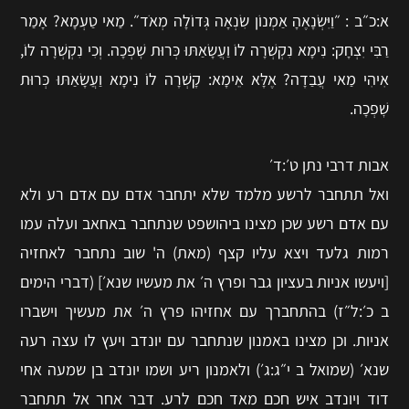
א:כ״ב : ״וַיִּשְׂנָאֶהָ אַמְנוֹן שִׂנְאָה גְּדוֹלָה מְאֹד״. מַאי טַעְמָא? אָמַר
רַבִּי יִצְחָק: נִימָא נִקְשְׁרָה לוֹ וַעֲשָׂאַתּוּ כְּרוּת שׇׁפְכָה. וְכִי נִקְשְׁרָה לוֹ,
אִיהִי מַאי עֲבַדָה? אֶלָּא אֵימָא: קָשְׁרָה לוֹ נִימָא וַעֲשָׂאַתּוּ כְּרוּת
שׇׁפְכָה.
אבות דרבי נתן ט׳:ד׳
ואל תתחבר לרשע מלמד שלא יתחבר אדם עם אדם רע ולא
עם אדם רשע שכן מצינו ביהושפט שנתחבר באחאב ועלה עמו
רמות גלעד ויצא עליו קצף (מאת) ה' שוב נתחבר לאחזיה
[ויעשו אניות בעציון גבר ופרץ ה׳ את מעשיו שנא׳] (דברי הימים
ב כ׳:ל״ז) בהתחברך עם אחזיהו פרץ ה׳ את מעשיך וישברו
אניות. וכן מצינו באמנון שנתחבר עם יונדב ויעץ לו עצה רעה
שנא׳ (שמואל ב י״ג:ג׳) ולאמנון ריע ושמו יונדב בן שמעה אחי
דוד ויונדב איש חכם מאד חכם לרע. דבר אחר אל תתחבר