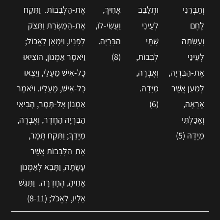
וְתַבְרֵנִי
וּתְלַבֵּב
אָחִיךְ,
אֶת-הַלְּבִבוֹת. וַתִּקַּח
לֶחֶם
לְעֵינַי
וַעֲשִׂי-לוֹ,
אֶת-הַמַּשְׂרֵת וַתִּצֹק
וְעָשְׂתָה
שְׁתֵּי
הַבִּרְיָה.
לְפָנָיו, וַיְמָאֵן לֶאֱכוֹל;
לְעֵינַי
לְבִבוֹת,
(8)
וַיֹּאמֶר אַמְנוֹן, הוֹצִיאוּ
אֶת-הַבִּרְיָה,
וְאֶבְרֶה,
כָל-אִישׁ מֵעָלַי, וַיֵּצְאוּ
לְמַעַן אֲשֶׁר
מִיָּדָהּ.
כָל-אִישׁ, מֵעָלָיו. וַיֹּאמֶר
אֶרְאֶה,
(6)
אַמְנוֹן אֶל-תָּמָר, הָבִיאִי
וְאָכַלְתִּי
הַבִּרְיָה הַחֶדֶר, וְאֶבְרֶה,
מִיָּדָהּ (5)
מִיָּדֵךְ; וַתִּקַּח תָּמָר,
אֶת-הַלְּבִבוֹת אֲשֶׁר
עָשָׂתָה, וַתָּבֵא לְאַמְנוֹן
אָחִיהָ, הֶחָדְרָה. וַתַּגֵּשׁ
אֵלָיו, לֶאֱכֹל; (8-11)