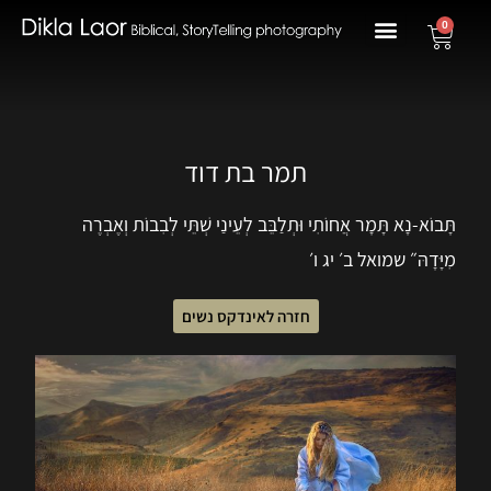
0
תמר בת דוד
תָּבוֹא-נָא תָּמָר אֲחוֹתִי וּתְלַבֵּב לְעֵינַי שְׁתֵּי לְבִבוֹת וְאֶבְרֶה
מִיָּדָהּ״ שמואל ב׳ יג ו׳
חזרה לאינדקס נשים