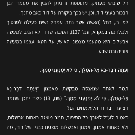
חל שיבוש מעתיק, מתוספת זו ניתן להבין את מעמד הבן
הבכור בעיני דוד, וכן, יש בכך ביקורת על דוד כאב מחנך .
לפי ר., רחל (האשה אשר נתת עמדי: נשים כעילה לסכסוך
ולמלחמה במקרא, עמ׳ 137), הסיבה שדוד לא הגיב למעשה
אבשלום היא מטעמי מצפונו האישי, על חטאו עצמו במעשה
אוריה ובת שבע.
וְעַתָּה דַּבֶּר-נָא אֶל-הַמֶּלֶךְ, כִּי לֹא יִמְנָעֵנִי מִמֶּךָּ.
תמר לאחר שנאנסה מבקשת מאמנון ״וְעַתָּה דַּבֶּר-נָא
אֶל-הַמֶּלֶךְ, כִּי לֹא יִמְנָעֵנִי מִמֶּךָּ.״ (שם, 13) כיצד יתכן שתמר
הציעה דבר זה הלוא אחים הם?
כאמור לע״ל לאורך כל הסיפור, תמר מוצגת כאחות אבשלום,
ולא כאחות אמנון, אמנון ואבשלום מוצגים כבניו של דוד, מה