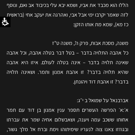
הללו הוא מכבד את אביו, ושמא יבא עלי בכיבוד אב ואם, ונוסף
לזה שאמר יקרבו ימי אבל אבי, ואהרגה את יעקב אחי (בראשית
כז מא), שמא מת אותו הזקן:
משנה, מסכת אבות, פרק ה', משנה ט"ז
כל אהבה התלויה בדבר – בטל דבר בטלה אהבה, וכל אהבה
שאינה תלויה בדבר – אינה בטלה לעולם. איזו היא אהבה
שהיא תלויה בדבר? זו אהבת אמנון ותמר. ושאינה תלויה
בדבר? זו אהבת דוד ויהונתן.
אברבנאל על שמואל ב י״ג:
א׳:א׳ הפרשה העשרים תספר ענין אמנון בן דוד עם תמר
אחותו ששכב עמה ויענה, ושאבשלום אחיה שמר את עברתו
ובגוזזו צאנו צוה לנעריו שימיתוהו וימת וברח אל מלך גשור,