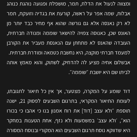
ומצווה לנעול את הדלת, תמר, מושפלת ופגועה נוהגת כנוהג
אבלות, שמה אפר על ראשה, קורעת את בגדיה וזועקת, תמר
לא רק נאנסה אלא גם גורשה שהוא אף מחיר כבד יותר מן
האונס שכן, כאנוסה צפויה להישאר שוממה ומנודה חברתית,
העובדה שהאנס לא מתחתן עם הנאנסת מעביר את הקורבן
למעמד חברתי מוקצה, היא נחשבת כטמאה ומודרת חברתית.
אבשלום אחיה מציע לה להדחיק, לשתוק, והוא מאמץ אותה
לביתו שם היא יושבת ״שוממה״.
דוד שומע על המקרה, מצטער, אך אין כל תיאור לתגובתו,
לעומת התיאור המקראי, בתרגום השבעים לפסוק 21, ישנה
תוספת ״ולא עצב [דוד] את רוח אמנון בנו כי אהבו כי בכורו
הוא״, ׳ולא עצב׳ במשמעות ולא נזף, אחת הטענות במחקר
היא שדווקא נוסח תרגום השבעים הוא המקורי ובנוסח המסורה