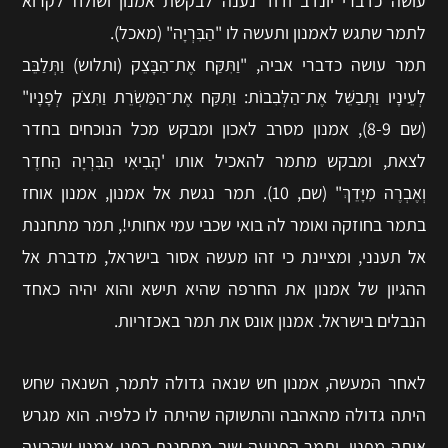
עושה כדברי יונדב ודוד נענה לבקשת אמנון ושולח לקרוא
לתמר שתגש לאמנון ותעשה לו "הַבִּרְיָה" (מאכל).
תמר עושה כדברי אביה, "וַתִּקַּח אֶת־הַבָּצֵק (ותלוש) וַתְּלַבֵּב
לְעֵינָיו וַתְּבַשֵּׁל אֶת־הַלְּבִבוֹת: וַתִּקַּח אֶת־הַמַּשְׂרֵת וַתִּצֹק לְפָנָיו"
(שם 8-9), אמנון מסרב לאכון ומבקש מכל הנוכחים בחדר
לצאת, ומבקש מתמר להאכיל אותו 'הָבִיאִי הַבִּרְיָה הַחדֶר
וְאֶבְרֶה מִיָּדֵךְ" (שם, 10). תמר נגשת אל אמנון, אמנון אוחז
בתמר בחוזקה ואומר לה בואי שכבי עמי אחותי!, תמר מתחננת
אל תענני, ומציינת כי זהו מעשה אסור בישראל, מדברת אל
ההגיון של אמנון את החרפה שהיא תישא והוא יהיה כאחד
הנבלים בישראל. אמנון אונס את תמר באכזריות.
לאחר המעשה, אמנון חש שנאה גדולה לתמר, השנאה שחש
היתה גדולה מהאהבה והתשוקה שהיתה לו כלפיה. הוא מגרש
אותה מפניו, ותמר הפגועה שוב מתחננת בפני אמנון שהרעה