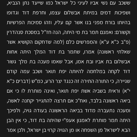
ששכב עם נשי אביו לעיני כל ישראל כמו שייעד נתן הנביא,
ושפיכות דמים במיתת אבשלום עצמו, וחרפת דוד וגדופו
בהיותו בורח מפני בנו אשר קם עליו, וזהו סמיכות הפרשיות
וקשורם: ואמנם תמר בת מי היתה, הנה חז"ל במסכת סנהדרין
(פ"ב כ"א ע"א) והמפרשים כלם (למה שדחקום הקושיא אשר
שאלתי ראשונה) אמרו, שתמר בת דוד המלך היתה אחות
אבשלום בת אביו ובת אמו, אבל שאמו מעכה בת מלך גשור
דוד לקחה במלחמה להיותה יפת תואר ושכב עמה קודם
שגיירה, כי התורה התירה זה כנגד יצר הרע, כמ"ש (דברים כ"א
י"א) וראית בשביה אשת יפת תואר, ואינה מותרת לו כי אם
ביאה ראשונה בלבד, ואח"כ אם תרצה להתגייר יקחנה לאשה,
ומעכה נתעברה מדוד בביאה הראשונה בעודה גויה, ולפיכך
היתה תמר מותרת לאמנון אעפ"י שהיתה בת דוד, כי אין הבן
הבא לישראל מן השפחה או מן הגויה קרוי בן ישראל, ולכן אמר