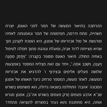
ההרחבה בתיאור המעשה של תמר לפני האונס, יוצרת
השהייה, מתח ודרמה, תמימותה של תמר ונאמנותה לאחיה
מודגשת אל מול אכזריותו של אמנון, היא הופכת לקורבן תוך
שהיא מצייתת לדוד אביה, ופועלת ונוהגת מתוך חמלה לטיפול
באחיה החולה.
תיאור האונס מסופר בקצרה: ״וַיֶּחֱזַק מִמֶּנָּה
וַיְעַנֶּהָ, וַיִּשְׁכַּב אֹתָהּ.״, ויחד עם זאת מצליח המספר באמצעות
שלושה פעלים אלימים ובצירוף ו׳ להדגיש את אכזריות
המעשה. לאחר מעשה, המספר מרחיב כיצד תאוותו של אמנון
המכונה ׳אהבה׳ התחלפה בשנאה גדולה, הוא משתמש בשורש
שנ״א ארבע פעמים (ורק פעמים בשורש אה״ב), אמנון מגרש
אותה, היא מתחננת והוא נעזר במשרתו להוציאה מהחדר