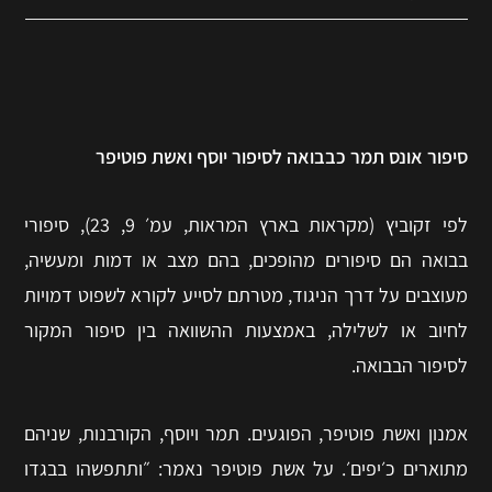
סיפור אונס תמר כבבואה לסיפור יוסף ואשת פוטיפר
לפי זקוביץ (מקראות בארץ המראות, עמ׳ 9, 23), סיפורי
בבואה הם סיפורים מהופכים, בהם מצב או דמות ומעשיה,
מעוצבים על דרך הניגוד, מטרתם לסייע לקורא לשפוט דמויות
לחיוב או לשלילה, באמצעות ההשוואה בין סיפור המקור
לסיפור הבבואה.
אמנון ואשת פוטיפר, הפוגעים. תמר ויוסף, הקורבנות, שניהם
מתוארים כ׳יפים׳. על אשת פוטיפר נאמר: ״ותתפשהו בבגדו