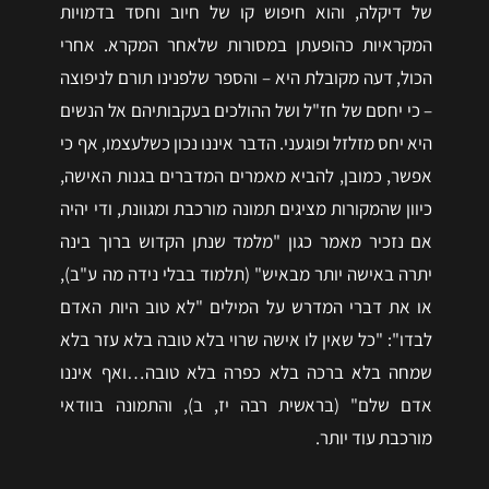
של דיקלה, והוא חיפוש קו של חיוב וחסד בדמויות
המקראיות כהופעתן במסורות שלאחר המקרא. אחרי
הכול, דעה מקובלת היא – והספר שלפנינו תורם לניפוצה
– כי יחסם של חז"ל ושל ההולכים בעקבותיהם אל הנשים
היא יחס מזלזל ופוגעני. הדבר איננו נכון כשלעצמו, אף כי
אפשר, כמובן, להביא מאמרים המדברים בגנות האישה,
כיוון שהמקורות מציגים תמונה מורכבת ומגוונת, ודי יהיה
אם נזכיר מאמר כגון "מלמד שנתן הקדוש ברוך בינה
יתרה באישה יותר מבאיש" (תלמוד בבלי נידה מה ע"ב),
או את דברי המדרש על המילים "לא טוב היות האדם
לבדו": "כל שאין לו אישה שרוי בלא טובה בלא עזר בלא
שמחה בלא ברכה בלא כפרה בלא טובה…ואף איננו
אדם שלם" (בראשית רבה יז, ב), והתמונה בוודאי
מורכבת עוד יותר.