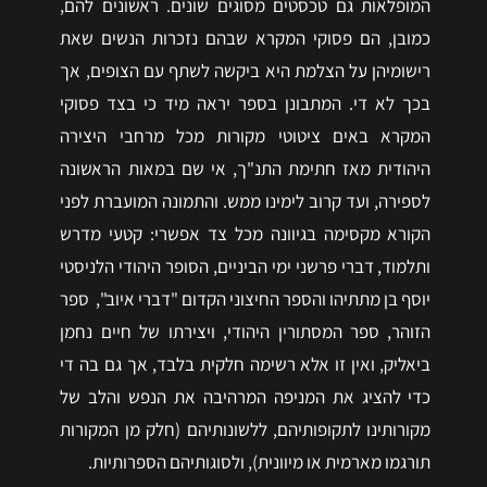
המופלאות גם טכסטים מסוגים שונים. ראשונים להם,
כמובן, הם פסוקי המקרא שבהם נזכרות הנשים שאת
רישומיהן על הצלמת היא ביקשה לשתף עם הצופים, אך
בכך לא די. המתבונן בספר יראה מיד כי בצד פסוקי
המקרא באים ציטוטי מקורות מכל מרחבי היצירה
היהודית מאז חתימת התנ"ך, אי שם במאות הראשונה
לספירה, ועד קרוב לימינו ממש. והתמונה המועברת לפני
הקורא מקסימה בגיוונה מכל צד אפשרי: קטעי מדרש
ותלמוד, דברי פרשני ימי הביניים, הסופר היהודי הלניסטי
יוסף בן מתתיהו והספר החיצוני הקדום "דברי איוב", ספר
הזוהר, ספר המסתורין היהודי, ויצירתו של חיים נחמן
ביאליק, ואין זו אלא רשימה חלקית בלבד, אך גם בה די
כדי להציג את המניפה המרהיבה את הנפש והלב של
מקורותינו לתקופותיהם, ללשונותיהם (חלק מן המקורות
תורגמו מארמית או מיוונית), ולסוגותיהם הספרותיות.