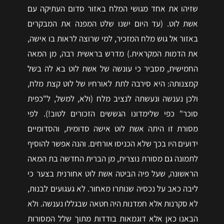
שזיהו את אחד מגושי המלח באזור סדום העתיקה עם
אשת לוט. (עד היום ישנו שלט המפנה את המבקרים
באזור אל גוש מלח המזכיר, למי שרוצה לראות בו אישה,
את הדמות המקראית.) מדרש בראשית רבה, מן המאה
החמישית, מסביר כי עונשה של אשת לוט בא לה בשל
קמצנותה: היא סירבה לתת לאורחיו של לוט קצת מלח,
ולכן נענשה ונעשתה לנציב מלח (ולא, למשל, ל"כפית
סוכר" כפי שלימדונו הגששים הזכורים לטוב!). לפי
מסורת זו היתה אשת לוט אישה סדומית, והסדומיים
ידועים היו בכך שלא הכניסו אורחים. והנה אפשר להוסיף
לתמונה גם מסורת נוצרית, מן הברית החדשה בת המאה
הראשונה, שעל פיה הביטה אשת לוט אחורנית בצער כי
ליבה כאב על נכסיה שנותרו מאחור. לא געגועים לבנות,
לא סקרנות אלא חמדנות היה חטאה שבגללו נענשה. ולא
הבאנו כאן אלא דוגמאות בודדות מתוך שלל המסורות