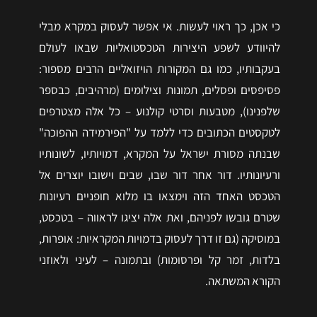
כי אכן, כך ראוי לעשות. אי אפשר לעסוק במקרא מבלי
להיוודע לשפע היצירות הטכסטואליות שבאו לעולם
בעקבותיו, כמו גם המקורות הויזואליים הרבים מספור:
פסיפסים ופסלים, תמונות וצילומים (מרהיבים, כבספר
שלפנינו), מטבעות וסרטי קולנוע – כל אלה מצטרפים
לטקסטים הכתובים כדי ללמד על "הפירמידה ההפוכה"
שבנתה מסורת ישראל על המקרא, דמויותיו, לשונותיו
ורעיונותיו. דור אחר דור שבו, שבים וישובו יוצרים אל
הטכסט האחד הזה וימצאו בו מלוא חופניים רעיונות
שטרם גובשו לפניהם, ואת אלה יציגו לראווה – בטכסט,
במוסיקה (גם זו דרך לעסוק בדמויות המקראיות: אופרות,
בלדות, זמר קל ופרסומות) ובתמונה – לעיני ולאוזני
הקורא המשתאה.