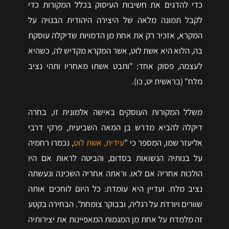
כדי להדגים את חשיבות העיסוק בכלל המקורות כדי
לקבל תמונה מלאה של היצירה היהודית הבנויה על
המקרא, אזכיר רק את אחת מן הדמויות שדיקלה עוסקת
בה, הלוא היא אשת לוט, אשר המקרא מקדיש לה, כשהיא
לעצמה, פסוק אחד: "ותבט אשתו מאחריו ותהי נציב
מלח" (בראשית יט, כו).
משלל המקורות העוסקים באישה אלמונית זו, בחרה
דיקלה להביא מדרש בן המאה השביעית, פרקי דרבי
אליעזר שמו, המספר כי "
עידית, אשת לוט
, נכמרו רחמיה
על בנותיה הנשואות בסדום, והביטה לראות אם היו
הולכות אחריה אם לאו. וראתה אחריה השכינה ונעשתה
נציב מלח. ועדיין היא עומדת: כל היום לוחכים אותה
שוורים ויורדת על רגליה, ובבוקר צומחת". הבחירה בקטע
זה מלמדת על אחת מן המגמות המאפיינות את יצירותיה