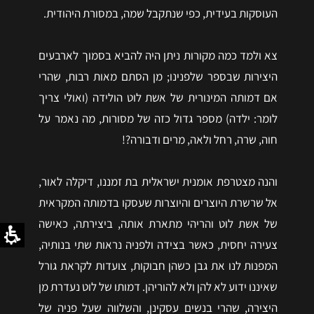
העוסקות בעידית, כפי שנתקבל שמה, במסורת היהודית.
צא ולמד כמה מקורות ניתן היה להביא בסמוך לארבעים
היצירות שבספר שלפנינו; מן הסתם מאות רבות, שהרי
אם דמותה המינורית של אשת לוט הולידה (ואולי צריך
לומר: ילדה) מספר גדול כזה של מסורות, מה נאמר על
חוה, שרה, רחל ולאה, מרים ודבורה?!
והנה מצטרפת אומנית ישראלית בת זמננו, דיקלה לאור,
אל שרשרת היוצרים והיוצרות שעסקו בדמותה המקראית
של אשת לוט והריהי מתארת אותה, ביצירתה, כאישה
צעירה יחסית, כאשר בצידה ולפניה נראות שתי בנותיה,
המפנות לנו את גבן כשהן חבוקות, צועדות לקראת גורל
שאיננו ידוע לא להן ולא להוריהן. דמותו של לוט נעדרת מן
היצירה, שהרי בנשים עסקינן, והשלווה שעל פניה של