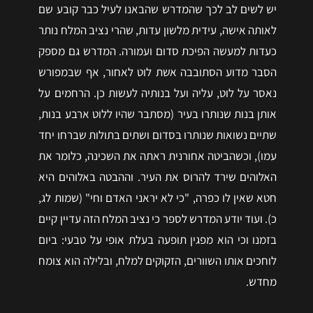
יש לשים לב לכך שהמדרש שהבאנו לעיל כבר קובע שם
לאותה אישה, עידית מלשון עדות, שהרי נציב המלח נותר
כעדות למעשה הפיכת סדום ועמורה. המדרש גם מספק
הסבר מדוע הסתובבה אשת לוט לאחור, אף שבמפורש
נאסר על לוט, עליה ועל בנותיה לעשות כן. הרחמים על
אותן בנות שנותרו בעיר (מסתבר שהיו ללוט ארבע בנות,
שתיים נשואות שנותרו בסדום ושתים בתולות שברחו יחד
עמו), וכשהביטה אחורנית ראתה את השכינה, כלומר את
האלוהים שירד להרוס את העיר. וההבטה באלוהים היא
חטא שאין לו כפרה, "כי לא יראני האדם וחי" (שמות לג,
כ). ועוד יודע המדרש לספר כי נציב המלח הזה עדיין קיים
בזמנו וכי הוא מפגין תופעה בעלת אופי על טבעי: ביום
לוחכים אותו השוורים, הזקוקים למלח, ובלילה הוא צומח
מחדש.