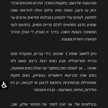
מנה טובה של גשם, בתקופת החורף, ההרים מתכסים מרבד
ירוק עז ורענן, ואותה זווית צילום יכולה להיראות שונה
לחלוטין. לעתים עליי להמתין בסבלנות חודשים ארוכים עד
שמגיע הרגע המתאים לצלם פריים מסוים, בהתאם לנוף
המשתנה בעונות השנה. בדרך זו מעניק לי הגולן ההדור
תפאורה ייחודית ומגוונת.
ניתן לחשוב שהתנ״ך שנכתב בידי גברים, ומנקודת מבט
גברית פטריאכלית מציג נשים רבות בייצוג מועט ולא
שוויוני… אך לעומת זאת במחקרי אני מגלה נשים מושיעות,
נשים שהיו מכריעות היסטורית בעשייתן, נשים חזקות
שמפעילות מניפולציות בהתאם לרצונן או לנבואה, הן היו
מולידות, מחיות, משפיעות – הן היו אימהות!
ובצילומים שלי אני זוכה לספר את הסיפור שלהן, שוב,