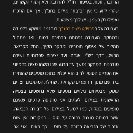
הרחבה, זוכות בסיפורי חז"ל להרחבה ולאין-סוף הקשרים,
שהרי ידוע כי אין "בזבוז" מילים בתנ"ך, אך אם הוזכרו
ואפילו רק בשמן – יש לכך משמעות.
בעבודה על ה
פרויקט נשים בתנ"ך
רוב זמני מושקע בלמידה
ובמחקר. העבודה נפתחת בבחירת דמות, ואז מתחיל
תהליך של איסוף חומרים ומחקר מקיף, החל מקריאת
הפשט, דרך רש"י, אגדה, ועד יצירות ספרותיות ושירה
מודרנית. המחקר נמשך עד הרגע שבו משהו מצית בדמיוני
את הפריים הסופי. לרוב הוא יכלול בתוכו מוטיבים שהותירו
בי רושם מתוך החומרים שקראתי. שתילת המוטיבים יוצרים
עומק ומבטיחים גילויים נוספים שלא נחשפים בצפייה
הראשונית בצילום. לעתים אני מוסיפה פרטים שאינם
מופיעים במקור, כמו למשל בצילום של דבורה הנביאה,
אשר דמותה מוצגת רכובה על סוס – במקורות אין שום
אזכור של הנביאה רכובה על סוס – כך ראיתי אני את