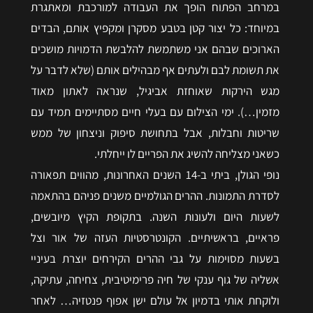
במרחב הפתוח הופך את העבודה למורכבת ומאתגרת
במיוחד: כל יצור קטן בטבע מסקרן ומקפיץ אותם, הבדים
הארוכים שבהם אני משתמשת להלבשת הדמויות מושכים
את תשומת לבם ולעתים אף מבהילים אותם (שלא לדבר על
מגש הירקות שאוחזת אביגיל, שנראה לאתון מאוד
מזמין…). ימי הצילום עם בעלי חיים מסתיימים תמיד עם
שריטות וחבלות, אבל בתחושת סיפוק וניצחון של ממש
כשאני מצליחה להשיג את הפריים לו ייחלתי.
נופי הגולן, ביתי ב-14 השנים האחרונות, מהווים תפאורה
לסדרת התמונות. ההרים הגולמיים משנים פניהם בהתאמה
לשעות היום ולעונות השנה. בתקופת הקיץ מיובשים,
פראיים, בראשיתיים. הקונטרסטיות העזה של אור וצל
בשעות מסוימות על גבי ההרים הקירחים יוצרת בעיניי
אשליה של גוף ענקי של חיה פרימיטיבית, צחיחה, עתיקה,
ולוקחת אותי בדמיון אל עולם ישן אפוף פנטזיה… לאחר