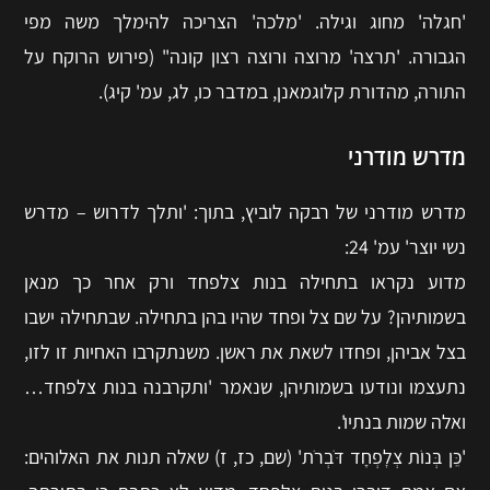
'חגלה' מחוג וגילה. 'מלכה' הצריכה להימלך משה מפי
הגבורה. 'תרצה' מרוצה ורוצה רצון קונה" (פירוש הרוקח על
התורה, מהדורת קלוגמאנן, במדבר כו, לג, עמ' קיג).
מדרש מודרני
מדרש מודרני של רבקה לוביץ, בתוך: 'ותלך לדרוש – מדרש
נשי יוצר' עמ' 24:
מדוע נקראו בתחילה בנות צלפחד ורק אחר כך מנאן
בשמותיהן? על שם צל ופחד שהיו בהן בתחילה. שבתחילה ישבו
בצל אביהן, ופחדו לשאת את ראשן. משנתקרבו האחיות זו לזו,
נתעצמו ונודעו בשמותיהן, שנאמר 'ותקרבנה בנות צלפחד…
ואלה שמות בנתיו'.
'כֵּן בְּנוֹת צְלׇפְחָד דֹּבְרֹת' (שם, כז, ז) שאלה תנות את האלוהים: