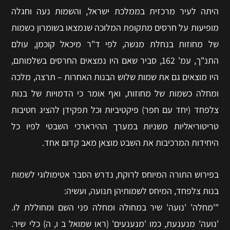
היתה לעיר מרכזית בממלכת ישראל, והשמות נעה וחגלה
מופיעות על חרסים מתקופת המלוכה שנמצאו בשומרון כשמות
של מחוזות בנחלת מנשה, לפי ד"ר מיכאל קוכמן, עולם
התנ"ך, עמ' 162, סביר שאם היו נמצאים החרסים בשלמותם,
היו מוצאים גם את שמות שלוש הבנות האחרות – תרצה, מלכה
ומחלה כשמות של מחוזות, ואף אומר כי הדמויות של בנות
צלפחד (יחד עם חפר) פיקטיביות וכל תפקידן להציג חטיבות
טריטוריאליות משניות במערך ההירארכי השבטי לפיו כל
היחידות המרכיבות את השבט מוצאן מאב קדום אחד.
בפירוש התורה המיוחס לרוקח, נדרש הסבר אטימולוגי לשמות
בנות צלפחד, המיחס לשמותיהן תנועה, ועשיה:
"'מחלה' 'נועה' שיר במחולה ומחלה פני השם ומחוללת לו.
'נועה' מנענעת, כמו 'מנענעים' (ראו שמואל ב ו, ה) כלי שיר.