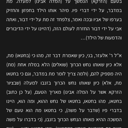
בטעם (הזרקא) הנמשך על (המלה אבינו) למעלה. מת
במדבר, על ידי דברי פיו. מיהר אותו הילד בחפזון והחזיק
בערפו של אביו ובכה ואמר, צלפחד זה מת על ידי דבור, ואתה
אבי על ידי דבור החזרת לעולם הזה, (דהיינו על ידי הדיבורים
והדמעות של הילד)…
א"ל ר' אלעזר, בני, כיון שאמרת דבר זה, מהו כי (בחטאו) מת,
אלא כיון שאותו נחש הכרוך (שואלים) הלא במלת אחת (מת)
היה מספיק להם, (ולמה צריך לומר מת במדבר, וגם כי בחטאו
מת, אלא) כיון שאותו נחש הכרוך בזנבו למעלה (שבציור
הזרקא אשר על המלה אבינו) מאריך הטעם, (על כן כתוב)
בחטאו, מהו בחטאו, בחטאו של נחש ההוא, ומה הוא, היינו
בדברי פיו (שדבר על משה), כי בחטאו מת הוא טעם של
המשכה ההיא מאותו הנחש הכרוך בזנבו, (כי בדברו על משה