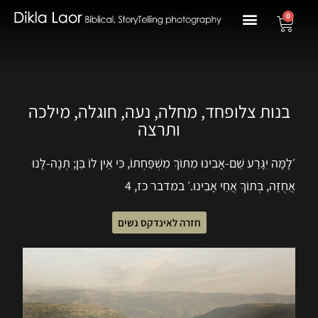
0
בנות צלופחד, מחלה, נעה, חוגלה, מילכה
ותרצה
׳לָמָּה יִגָּרַע שֵׁם-אָבִינוּ מִתּוֹךְ מִשְׁפַּחְתּוֹ, כִּי אֵין לוֹ בֵּן; תְּנָה-לָּנוּ
אֲחֻזָּה, בְּתוֹךְ אֲחֵי אָבִינוּ.׳ במדבר כז, 4
חזרה לאינדקס נשים