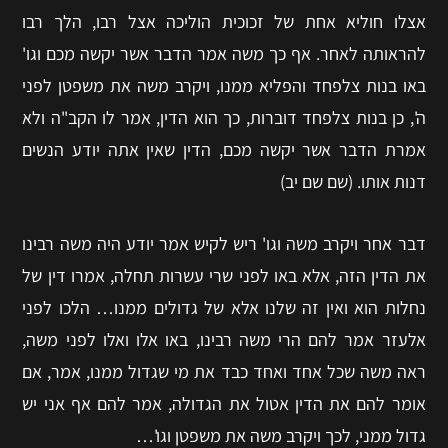
אצלו חוליא אחת של זכוכית הוליכה אצל רבו, הלך רבו
להראותה לאחר. אף כך משה אמר הדבר אשר יקשה מכם וגו'
באו בנות צלפחד והפליא ממנו, ויקרב משה את משפטן לפני
ה', כן בנות צלפחד דוברות, כך הוא הדין, אמר לו הקב"ה ולא
אמרת הדבר אשר יקשה מכם, הדין שאין אתה יודע הנשים
דנות אותו. (שם שם יב)
דבר אחר ויקרב משה וגו' ריש לקיש אמר יודע היה משה רבינו
את הדין הזה, אלא באו לפני שרי עשרות תחלה, אמרו דין של
נחלות הוא ואין זה שלנו אלא של גדולים ממנו… הלכו לפני
אלעזר אמר להם הרי משה רבינו, באו אלו ואלו לפני משה,
ראה משה שכל אחד ואחד כבד את מי שגדול ממנו, אמר, אם
אומר להם את הדין אטול את הגדולה, אמר להם אף אני יש
גדול ממני, לכך ויקרב משה את משפטן וגו'…