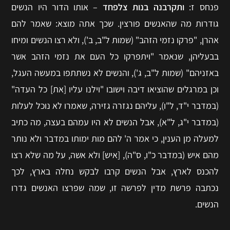
פנחס ז:
ותקרבנה בנות צלפחד
– אותו הדור היו הנשים
גודרות מה שהאנשים פורצין. שכך אתה מוצא: שאמר להם
אהרן, "פרקו נזמי הזהב" (שמות ל"ב, ב'), ולא רצו הנשים ומיחו
בבעליהן, שנאמר "ויתפרקו כל העם את נזמי הזהב אשר
באזניהם" (שמות ל"ב, ג'), והנשים לא נשתתפו במעשה העגל,
וכן במרגלים שהוציאו דיבה וישובו "וילנו עליו [את] כל העדה"
(במדבר י"ד, ל"ו), עליהם נגזרה גזירה, שאמרו לא נוכל לעלות
(במדבר י"ג, ל"א), אבל הנשים לא היו עמהם בעצה, מה כתיב
למעלה מן הענין, כי אמר ה' להם מות ימותו במדבר ולא נותר
מהם איש (במדבר כ"ו, ס"ה), [איש] ולא אשה, על מה שלא רצו
להכנס לארץ, אבל הנשים קרבו לבקש נחלה בארץ, לכך
נכתבה פרשת מדין לפרשה זו, שמה שפרצו האנשים גדרו
הנשים.