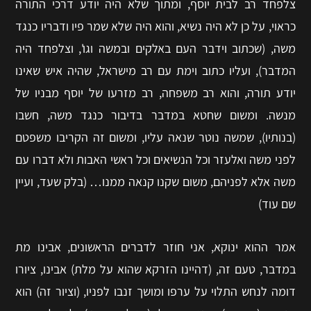
צלפחד רב לבית יוסף, ומתוך שלא היה יודע דרכי התורה
כראוי, על כן לא היה נשיא, והוא היה שלא שמר פיו ודבריו כנגד
משה, (שכתוב וידבר העם באלקים ובמשה וגו', וצלפחד היה
המדבר), ועליו כתוב וימת עם רב מישראל, שהיה איש שאינו
יודע תורה, והוא רב משפחה, רב מזרעו של יוסף מבניו של
מנשה. ומשום שחטא במדבר בדיבור כנגד משה, חשבו
(בנותיו), שמשה נוטר שנאה עליו, ומשום זה הקריבו משפטם
לפני משה ואלעזר וכל הנשיאים וכל ראשי האבות ולא דברו עם
משה אלא לפניהם, משום שקנו קנאה ממנו… (בלק שעד, ועיין
שם עוד)
אמר ההוא ינוקא, אני חוזר לדברים הראשונים, אבינו מת
במדבר, טעם זה, (דהיינו הזרקא שהוא על מלת) אבינו, ציורו
דומה לנחש התלוי על ערפו ומושך זנבו לפניו, (וציור זה) הוא