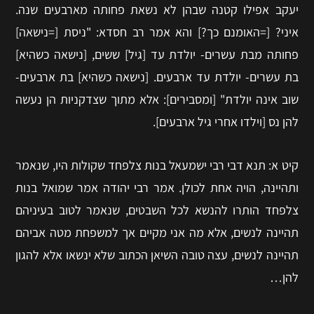
יעקב אפילו קטנה שבהן לא נשאת פחותה מארבעים שנה.
איני? [=האומנם כך?] והא אמר רב חסדא: "ניסת [=נישאה]
פחותה מבת עשרים- יולדת עד [גיל] ששים, [נישאה כשהיא]
בת עשרים- יולדת עד ארבעים. [נישאה כשהיא] בת ארבעים-
שוב אינה יולדת" [ומסבירים]: אלא מתוך שצדקניות הן נעשה
להן נס [וילדו אחרי גיל ארבעים].
קיט א: תנא דבי רבי ישמעאל בנות צלפחד שקולות היו, שנאמר
ותהיינה, הויה אחת לכולן. אמר רבי יהודה אמר שמואל בנות
צלפחד הותרו להנשא לכל השבטים, שנאמר לטוב בעיניהם
תהיינה לנשים, אלא מה אני מקיים אך למשפחת מטה אביהם
תהיינה לנשים, עצה טובה השיאן הכתוב שלא ינשאו אלא להגון
להן…