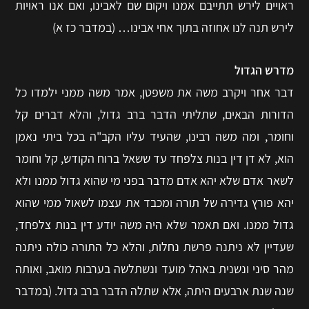
ראויים לירש תתייבם אמנו ויקום שם לאבינו, ואם אנו ראויות
לירש תנה לנו אחוזה בתוך אחי אבינו… (במדבר כז א)
מדרש הגדול
דבר אחר ויקרב משה את משפטן, אמר משה ממני ילמדו כל
הדורות הבאים, שתליתי הדבר ברב גדול, והלא דברים קל
וחומר, ומה משה רבינו, שהעיד עליו הקב"ה בכל ביתי נאמן
הוא, לא דן דין בנות צלפחד עד ששאל ברוח הקודש, קל וחומר
לשאר אדם שלא יהא אדם מדבר בפני מי שהוא גדול ממנו ולא
יהא פורץ גדירה של תורה ומכבד את עצמו לשאול ממי שהוא
גדול ממנו. ואם תאמר שלא היה משה יודע דין בנות צלפחד,
שעדיין לא ניתנה פרשת נחלות, והלא כל התורה כולה ניתנה
מהר סיני ונשנית באהל מועד ונשתלשה בערבות מואב, ואותה
שנה שנת ארבעים היתה, אלא שתלה הדבר ברב גדול. (במדבר