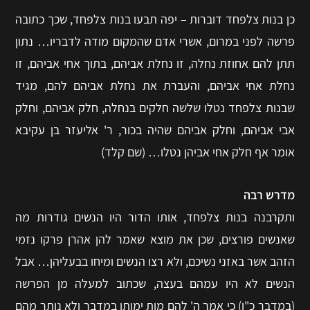
כן בנות צלפחד דוברות – יפה תבעו בנות צלפחד, שכך כתובה
פרשה לפני במרום, אשרי אדם שהמקום מודה לדבריו… נתון
תתן להם אחוזת נחלה, זו נחלת אביהם, בתוך אחי אביהם, זו
נחלת אחי אביהם, והעברת את נחלת אביהם להם, מגיד
שבנות צלפחד נטלו שלשה חלקים בנחלה, חלק אביהם, וחלק
אבי אביהם, וחלק אביהם שהיה בכור, ר' אליעזר בן עקיבא
אומר אף חלק אחי אביהן נטלו… (שם קלד)
מדרש רבה
ותקרבנה בנות צלפחד, אותו הדור היו הנשים גודרות מה
שאנשים פורצים, שכן את מוצא שאמר להן אהרן פרקו נזמי
הזהב אשר באזני נשיכם, ולא רצו הנשים ומיחו בבעליהן… אבל
הנשים לא היו עמהם בעצה, שכתוב למעלה מן הפרשה
(במדבר כ"ו) כי אמר ה' להם מות ימותו במדבר ולא נותר מהם