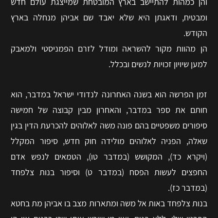
והן כמהות להתיישב בארץ המובטחת שמייצגת עולם חדש
ומבטיח, ודאגתן היא שלא יאבד שם אביהן מנחלה בארץ
הקודש.
הן מהוות מקור להשראה ומודל לזרם הפמניסטי ולמאבק
למען שיויון זכויות לנשים ובכלל.
זמן הפרשה הוא בשנה האחרונה לנדודי ישראל במדבר, הוא
חותם את ספר במדבר, והאחרון מבין קבוצה של חמישה
סיפורים משפטיים בהם פונה משה לאלוהים להכרעת הדין בגין
שאלה, הפניה לאלוהים מולידה חוק חדש, סיפור המקלל
(ויקרא כד), המקושש (במדבר טו), הטמאים לנפש אדם
החפצים לעשות הפסח (במדבר ט) וסיפור בנות צלפחד
(במדבר כז).
בנות צלפחד באות אל משה ומתארות מצב בו אביהן מת בחטא