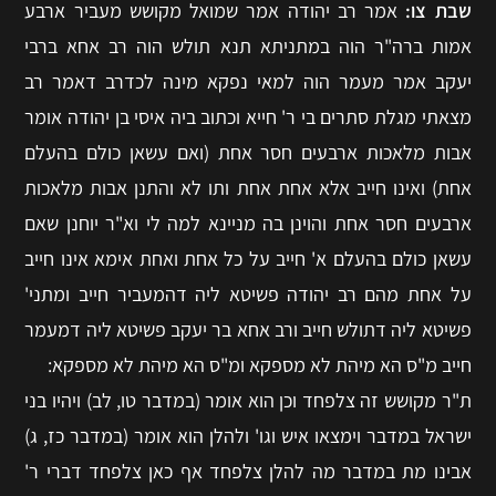
שבת צו:
אמר רב יהודה אמר שמואל מקושש מעביר ארבע
אמות ברה"ר הוה במתניתא תנא תולש הוה רב אחא ברבי
יעקב אמר מעמר הוה למאי נפקא מינה לכדרב דאמר רב
מצאתי מגלת סתרים בי ר' חייא וכתוב ביה איסי בן יהודה אומר
אבות מלאכות ארבעים חסר אחת (ואם עשאן כולם בהעלם
אחת) ואינו חייב אלא אחת אחת ותו לא והתנן אבות מלאכות
ארבעים חסר אחת והוינן בה מניינא למה לי וא"ר יוחנן שאם
עשאן כולם בהעלם א' חייב על כל אחת ואחת אימא אינו חייב
על אחת מהם רב יהודה פשיטא ליה דהמעביר חייב ומתני'
פשיטא ליה דתולש חייב ורב אחא בר יעקב פשיטא ליה דמעמר
חייב מ"ס הא מיהת לא מספקא ומ"ס הא מיהת לא מספקא:
ת"ר מקושש זה צלפחד וכן הוא אומר (במדבר טו, לב) ויהיו בני
ישראל במדבר וימצאו איש וגו' ולהלן הוא אומר (במדבר כז, ג)
אבינו מת במדבר מה להלן צלפחד אף כאן צלפחד דברי ר'