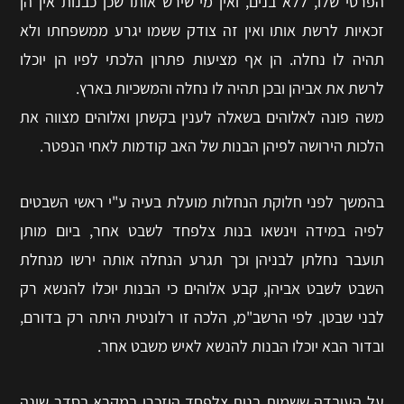
הפרטי שלו, ללא בנים, ואין מי שירש אותו שכן כבנות אין הן
זכאיות לרשת אותו ואין זה צודק ששמו יגרע ממשפחתו ולא
תהיה לו נחלה. הן אף מציעות פתרון הלכתי לפיו הן יוכלו
לרשת את אביהן ובכן תהיה לו נחלה והמשכיות בארץ.
משה פונה לאלוהים בשאלה לענין בקשתן ואלוהים מצווה את
הלכות הירושה לפיהן הבנות של האב קודמות לאחי הנפטר.
בהמשך לפני חלוקת הנחלות מועלת בעיה ע"י ראשי השבטים
לפיה במידה וינשאו בנות צלפחד לשבט אחר, ביום מותן
תועבר נחלתן לבניהן וכך תגרע הנחלה אותה ירשו מנחלת
השבט לשבט אביהן, קבע אלוהים כי הבנות יוכלו להנשא רק
לבני שבטן. לפי הרשב"מ, הלכה זו רלונטית היתה רק בדורם,
ובדור הבא יוכלו הבנות להנשא לאיש משבט אחר.
על העובדה ששמות בנות צלפחד הוזכרו במקרא בסדר שונה