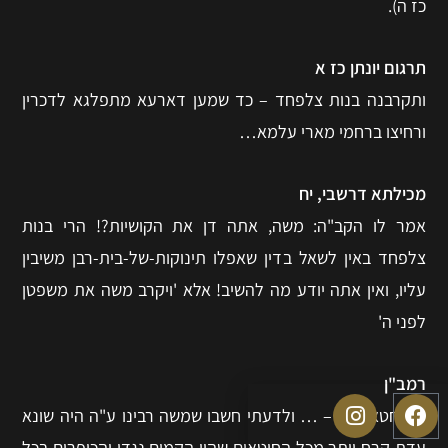
כז ה).
תרגום יונתן כז א
ותקרבנה בנות צלפחד – כד שמען דארעא מתפלגא לדכרין
ורחיצו ברחמי מארי עלמא…
מכילתא דרשבי, יח
אמר לו הקב"ה: משה, אתה דן את הקושיות?! הרי בנות
צלפחד באין לשאל בדין שאפלו תינוקות-של-בית-רבן משיבין
עליו, ואין אתה יודע מה להשיב! אלא 'ויקרב משה את משפטן
לפני ה'
רמב"ן
כי בחטאו מת – … ולדעתי חשבו שמשה רבינו ע"ה היה שונא
עדת קרח יותר מכל החוטאים שהיו הקמים נגדו והכופרים בכל