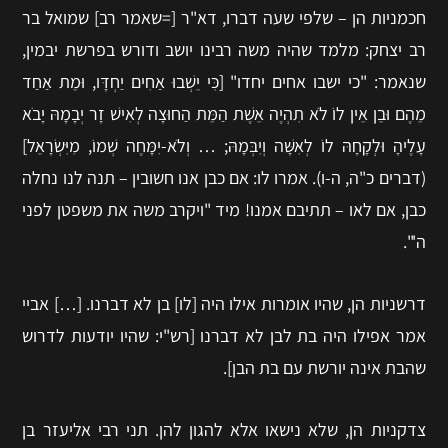
חכמניות הן – שלפי שעה דברו, דא"ר [=שאמר רב] שמואל בר
רב יצחק: מלמד שהיה משה רבינו יושב ודורש בפרשת יבמין,
שנאמר: "כי ישבו אחים יחדו" [כִּי יֵשְׁבוּ אַחִים יַחְדָּו, וּמֵת אַחַד
מֵהֶם וּבֵן אֵין לוֹ לֹא תִהְיֶה אֵשֶׁת הַמֵּת הַחוּצָה לְאִישׁ זָר יְבָמָהּ יָבֹא
עָלֶיהָ וּלְקָחָהּ לוֹ לְאִשָּׁה וְיִבְּמָהּ; … וְלֹא-יִמָּחֶה שְׁמוֹ, מִיִּשְׂרָאֵל]
(דברים כ"ה, ה-ו). אמרו לו: אם כבן אנו חשובין – תנה לנו נחלה
כבן, אם לאו – תתיבם אמנו! מיד "ויקרב משה את משפטן לפני
ה'".
דרשניות הן, שהיו אומרות אילו היה [לו] בן לא דברנו. […] אביי
אמר אפילו היה בת לבן לא דברנו [רש"י: שהיו יודעות לדרוש
שהבת אינה יורשת עם בת הבן].
צדקניות הן, שלא נישאו אלא להגון להן. תני רבי אליעזר בן