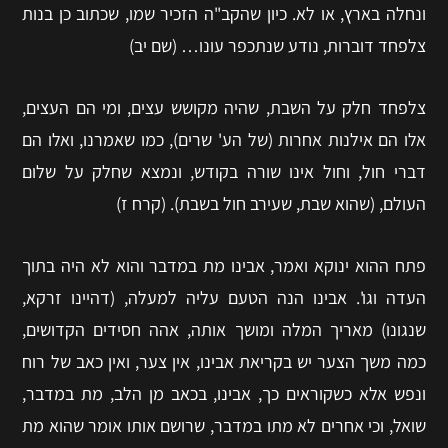
ונחלה בארץ, או לא. כיון שהקב"ה הזכיר שמו, שכתוב כן בנות
צלפחד דוברות, נודע שנתכפר עונו… (שם יב)
צלפחד חלק על השבת, שהיה מקושש עצים, ומי הם העצים,
אלו הם אילנות אחרות (של הע' שרים), כמו שאמרנו, ואלו הם
דברי חול, וחול אינו שורה בקודש, ונמצא שחלק על שלום
העולם, (שהוא שבת, שעירב חול בשבת). (קרח ז)
פתח ההוא ינוקא ואמר, אבינו מת במדבר והוא לא היה בתוך
העדה וגו'. אבינו הנה הטעם עליה למעלה, (דהיינו זרקא,
שנגונו) מאריך המלה ומושך אותה, אהה חסידים הקדושים,
כמה משך הצער יש בקריאת אבינו, אין צער, ואין כאב של רוח
ונפש אלא כשקוראים כך, אבינו, בכאב מן הלב, מת במדבר,
שואל, וכי אחרים לא מתו במדבר, שרושם אותו אומר שהוא מת