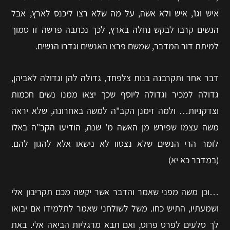
איש וגו', איש ולא אשה, על מה שלא רצו ליכנס לארץ, אבל
הנשים קרבו לבקש נחלה בארץ, לכך נכתבה פרשה זו סמוך
למיתת דור המדבר, שמשם פרצו האנשים וגדרו הנשים.
דבר אחר ותקרבנה בנות צלפחד, גדולה להן וגדולה לאביהן,
גדולה למכיר וגדולה ליוסף שכך יצאו ממנו נשים חכמות
וצדקניות… ולמה זימנן הקב"ה למשה באחרונה, שלא יראה
משה עצמו שפירש מן האשה מ' שנה, הודיעו הקב"ה באלו
לומר הרי הנשים שלא נצטוו לא נישאו אלא להגון להם.
(במדבר כא יא)
…וכן משה מפני שאמר והדבר אשר יקשה מכם תקריבון אלי
ושמעתיו, התיש כחו. משל לשולחני שאמר לתלמידו אם יבואו
לך סלעים לפרט פרוט, ואם תבא מרגליות הביאה אלי. באת