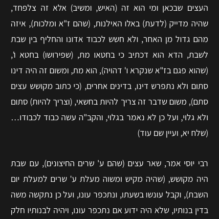
העצים שבכאן ומי הוא זה (האיש, ומשיב) אלא זה צלפחד,
שהיה מדייק (לדעת) באלו האילנות, (שהם ז"א ומלכות), איזה
מהם גדול מן האחר, ולא חשש לכבוד אדונו והחליף בין שבת
לשבת, הדא הוא דכתיב כי בחטאו מת, (שפירושו) בחטא ו',
(שהוא פגם בז"א שנקרא ו' דהויה), הוא מת, ומשום זה היה דינו
סתום ולא נתפרש דינו, בדינים אחרים, (כי כתוב מקושש עצים
סתם), משום שדבר זה צריך להיות בחשאי, (וצריך להיות) סתום
ולא גלוי, ועל כן לא נאמר בגלוי, והקב"ה עשה כבוד לכבודו…
(שלח יא, ועיין שם עוד)
רבי יוסי אמר, שאר עצים (שהם ע' שרים החיצונים), עם שבת
היה מקושש, (שהיה מקיש ומשוה מעלת ע' שרים למעלת יום
השבת), וקבל עונשו בשעתו, ונתכפר עונו, ועל כן נתקשה משה
בדין בנותיו, שלא היה ידוע אם נתכפר עונו, ויהיה לבנותיו חלק