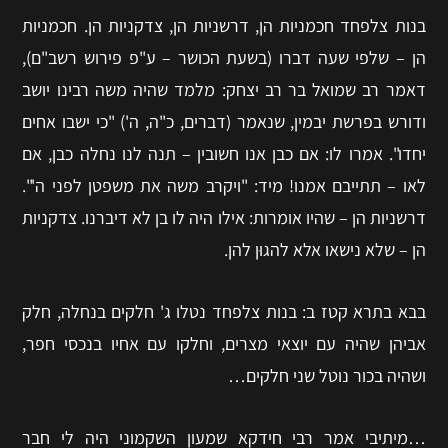
בנות צלפחד חכמניות הן, דרשניות הן, צדקניות הן. חכמניות
הן – שלפי שעה דברו (בשעת הכושר – ע"פ פירוש רשב"ם),
דאמר רב שמואל בר רב יצחק: מלמד שהיה משה רבינו יושב
ודורש בפרשת יבמין, שנאמר (דברים, כ"ה, ה') "כי ישבו אחים
יחדו". אמרו לו: אם כבן אנו חשובין – תנה לנו נחלה כבן, אם
לאו – תתייבם אמנו! מיד: "ויקרב משה את משפטן לפני ה'".
דרשניות הן – שהיו אומרות: אילו היה לו בן לא דיברנו. צדקניות
הן – שלא נישאו אלא להגוּן להן.
בבא בתרא קטז ב: בנות צלפחד נטלו ג' חלקים בנחלה, חלק
אביהן שהיה עם יוצאי מצרים, וחלקו עם אחיו בנכסי חפר,
ושהיה בכור נוטל שני חלקים…
…מיתיבי אמר רבי חידקא שמעון השקמוני היה לי חבר