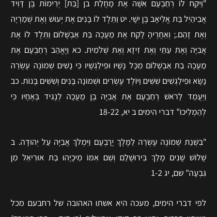
"וַיִּקַּח לוֹ רְחַבְעָם אִשָּׁה אֶת מָחֲלַת בן [בַּת] יְרִימוֹת בֶּן דָּוִיד
אֲבִיהַיִל בַּת אֱלִיאָב בֶּן יִשָׁי. יט וַתֵּלֶד לוֹ בָּנִים אֶת יְעוּשׁ וְאֶת שְׁמַרְיָה
וְאֶת זָהַם.; וְאַחֲרֶיהָ לָקַח אֶת מַעֲכָה בַּת אַבְשָׁלוֹם וַתֵּלֶד לוֹ אֶת
אֲבִיָּה וְאֶת עַתַּי וְאֶת זִיזָא וְאֶת שְׁלֹמִית. כא וַיֶּאֱהַב רְחַבְעָם אֶת
מַעֲכָה בַת אַבְשָׁלוֹם מִכָּל נָשָׁיו וּפִילַגְשָׁיו כִּי נָשִׁים שְׁמוֹנֶה עֶשְׂרֵה
נָשָׂא וּפִילַגְשִׁים שִׁשִּׁים וַיּוֹלֶד עֶשְׂרִים וּשְׁמוֹנָה בָּנִים וְשִׁשִּׁים בָּנוֹת. כב
וַיַּעֲמֵד לָרֹאשׁ רְחַבְעָם אֶת אֲבִיָּה בֶן מַעֲכָה לְנָגִיד בְּאֶחָיו כִּי
לְהַמְלִיכוֹ" דברי הימים ב יא, 18-22
"בִּשְׁנַת שְׁמוֹנֶה עֶשְׂרֵה לַמֶּלֶךְ יָרָבְעָם וַיִּמְלֹךְ אֲבִיָּה עַל יְהוּדָה. ב
שָׁלוֹשׁ שָׁנִים מָלַךְ בִּירוּשָׁלַ‍ִם וְשֵׁם אִמּוֹ מִיכָיָהוּ בַת אוּרִיאֵל מִן
גִּבְעָה" שם, יג 1-2
לפי דברי הימים, מעכה היא אשתו האהובה של רחבעם מכל