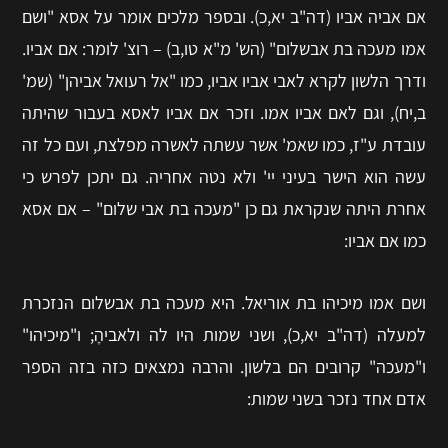
אם אביה אביו (דה"ב יא,כ). ובספר מלכים אומר על אסא "ושם
אמו מעכה בת אבשלום" (הש' מ"א טו,ב) – רוצ' לומר: אם אביו.
ודרך הלשון לקרא לאבי אביו אביו, כמו "אל רעואל אביהן" (שמ'
ב,יח), וגם לאם אביו אמו. וזכר אם אביו לאסא בעבור שהיתה
עובדת ע"ז, כמו שאמ' אשר עשתה לאשרה מפלצת, ועם כל זה
עשה הוא הישר בעיני יי' ולא נטה אחריה. גם יתכן לפרש כי
אחרת היתה שנקראת גם כן "מעכה בת אבי שלום" – אם אסא
כמו אם אביו:
ושם אמו מיכיהו בת אוריאל. היא מעכה בת אבשלום הנזכרת
למעלה (דה"ב יא,כ), ושני שמות היו לה ולאביהָ; ו"מיכיהו"
ו"מעכה" קרובים הם בלשון. והרבה נמצאים כזה בזה הספר
אדם אחד נזכר בשני שמות: