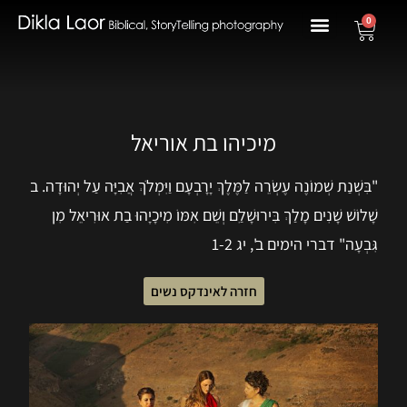
0
מיכיהו בת אוריאל
"בִּשְׁנַת שְׁמוֹנֶה עֶשְׂרֵה לַמֶּלֶךְ יָרָבְעָם וַיִּמְלֹךְ אֲבִיָּה עַל יְהוּדָה. ב
שָׁלוֹשׁ שָׁנִים מָלַךְ בִּירוּשָׁלַ‍ִם וְשֵׁם אִמּוֹ מִיכָיָהוּ בַת אוּרִיאֵל מִן
גִּבְעָה" דברי הימים ב', יג 1-2
חזרה לאינדקס נשים