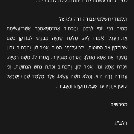
כמין זכרות עשתה לה והיתה נבעלת לו בכל יום.
תלמוד ירושלמי עבודה זרה ג׳:ג׳:ה׳
מָתִיב רִבִּי יוֹסֵי לְרַבָּנִן. וְהָֽכְתִיב אֶת־חַטַּאתְכֶם אֲשֶׁר־עֲשִׂיתֶם
אֶת־הָעֵגֶל. אָֽמְרוּ לֵיהּ. מְלַמֵּד שֶׁהָיָה מְבַקֵּשׁ לְבוֹדְקָן כְּשֵׁם
שֶׁבּוֹדְקִין אֶת הַסּוֹטוֹת. וַיִּזֶר עַל־פְּנֵי הַמַּיִם. אָמַר לוֹן. וְהָֽכְתִיב וְגַם ׀
מַֽעֲכָה אֵם אַסָּא הַמֶּלֶךְ הֵסִירֶהָ מִגְּבִירָה. אָֽמְרוּ לוֹ. מִשָּׁם רְאָייָה.
וַיִּכְרֹת אָסָא וגו׳. אָמַר לוֹן. וְהָֽכְתִיב וכִּתַּת נְחַשׁ הַנְּחוֹשֶׁת. וְכִי
עֲבוֹדְה זָרָה הִיא. וַהֲלֹא מֹשֶׁה עֲשָׂאוֹ. אֶלָּה מְלַמֵּד שֶׁהָיוּ יִשְׂרָאֵל
טוּעִין אַחֲרָיו עַד שֶׁבָּא חִזְקִיָּהוּ וְהֶעֱבִירוֹ.
מפרשים
רלב"ג