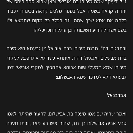
ז"ל דעיקר שמה מיכיהו בת אוריאל וכאן שהוא ספר היחס של
יהודה קראה בשמה אבל בספר מלכים קראה בכינויה לכבוד
כלתה אם אסא שכך שמה. וזה הכלל כל מקום שתמצא וי"ו
בשם אשה להודיע חשיבותה וכן עתליהו וכן יכליהו.
ובתרגום דה"י תרגם מיכיהו ברת אוריאל מן גבעתא היא מיכה
ברת אבשלום ואמטול דהות איתתא כשרתא אתהפכא למקרי
מיכיהו שמא דמעלי ושום אבוהא אתהפיך למקרי אוריאל דמן
גבעתא דלא למדכר שמא דאבשלום:
אברבנאל
ואמר שהיה שם אמו מעכה בת אבישלום, להעיר שהיתה לאמו
טבע אביה אבישלום בן דוד, שהיה איש רע מאד, ובתו מעכה
היתה מתכונתו, ואביה בנה היה ג"כ מטבעה ותכונתה. ובדברי