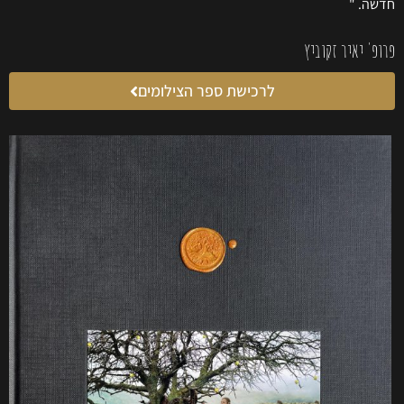
חדשה. "
פרופ' יאיר זקוביץ
לרכישת ספר הצילומים