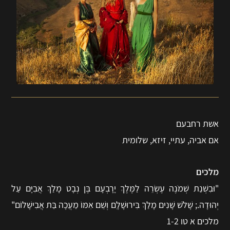
אשת רחבעם
אם אביה, עתיי, זיזא, שלומית
מלכים
"וּבִשְׁנַת שְׁמֹנֶה עֶשְׂרֵה לַמֶּלֶךְ יָרָבְעָם בֶּן נְבָט מָלַךְ אֲבִיָּם עַל
יְהוּדָה.; שָׁלֹשׁ שָׁנִים מָלַךְ בִּירוּשָׁלָ‍ִם וְשֵׁם אִמּוֹ מַעֲכָה בַּת אֲבִישָׁלוֹם"
מלכים א טו 1-2