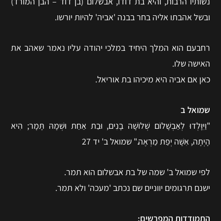
נשותיו הרבות, והיא בת דודו, אבשלום (בן דוד – הבן המורד)
ובשל אהבתו אליה בחר בבנה 'אביה' להיות יורשו.
רחבעם הוא המלך היחיד במלכי יהודה עליו נאמר שאהב את
האישה שלו.
כאן אם אביה היא מיכיהו בת אוריאל.
שמואל ב
"וַיִּוָּלְדוּ לְאַבְשָׁלוֹם שְׁלוֹשָׁה בָנִים, וּבַת אַחַת וּשְׁמָהּ תָּמָר; הִיא
הָיְתָה, אִשָּׁה יְפַת מַרְאֶה." שמואל ב' יד 27
לפי שמואל ב' שמה של בת אבשלום הוא תמר.
ישנם תרגומים יווניים שם נכתב 'מעכה' ולא תמר.
התמודדות המפרשים: