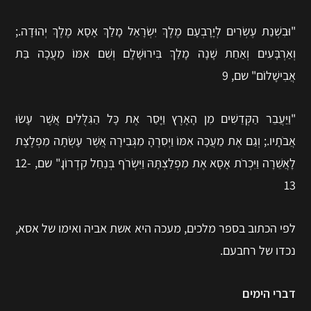
"וּבִשְׁנַת עֶשְׂרִים לְיָרָבְעָם מֶלֶךְ יִשְׂרָאֵל מָלַךְ אָסָא מֶלֶךְ יְהוּדָה.;
וְאַרְבָּעִים וְאַחַת שָׁנָה מָלַךְ בִּירוּשָׁלָ‍ִם וְשֵׁם אִמּוֹ מַעֲכָה בַּת
אֲבִישָׁלוֹם" שם, 9
"וַיַּעֲבֵר הַקְּדֵשִׁים מִן הָאָרֶץ וַיָּסַר אֶת כָּל הַגִּלֻּלִים אֲשֶׁר עָשׂוּ
אֲבֹתָיו.; וְגַם אֶת מַעֲכָה אִמּוֹ וַיְסִרֶהָ מִגְּבִירָה אֲשֶׁר עָשְׂתָה מִפְלֶצֶת
לָאֲשֵׁרָה וַיִּכְרֹת אָסָא אֶת מִפְלַצְתָּהּ וַיִּשְׂרֹף בְּנַחַל קִדְרוֹן." שם, 12-
13
לפי הכתוב בספר מלכים, מעכה היא אשת אביה ואימו של אסא,
נכדו של רחבעם.
דברי הימים