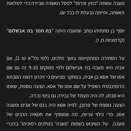
מעכה עשתה "כמין זכרות" לפסל האשרה שבידה כדי למלאות
תאוותה, והייתה נבעלת לו בכל יום.
יוסף בן מתתיהו כותב שמעכה היתה "
בת תמר בת אבשלום
"
(קדמוניות ח, י).
על הסתירה המתקיימת בתוך מלכים, (לפי מל"א טו 2), אם
אביה היא מעכה בת אבישלום ולפי פסוקים 9-10 זה גם שם
אמו של אסא בן אביה, במחקר מציעים כי זיכרון דמות הסבתא
הדומיננטית האפיל על שם אמו של אסא. הצעה נוספת, שאמו
היא סבתו, לה היה מעמד של גבירה גם בימי נכדה.
הצעה נוספת של פרובן, לפיה אסא היה בנם של אבים ומעכה
אמו, פרי גילוי עריות, מה שמוסיף את חטאיה הרבים של
מעכה. על השיבוש בשמות 'מעכה' במלכים ו'מיכיהו' בדברי