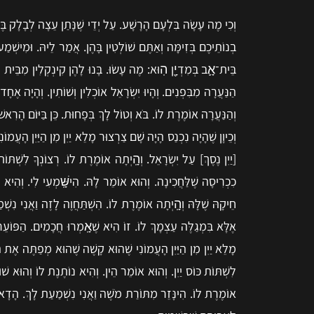
וְכִי מֶה עָשָׂה בִּלְעָם הָרָשָׁע. עַל יְדֵי שֶׁנָּתַן עֵצָה לְבָלָק בֶּ
בְנוֹתֵיכֶם בְּזִימָּה וְאַתֶּם שׁוֹלְטִין בָּהֶן. אֲמַר לֵיהּ. וּמִישְׁמַ
בֵּית־אָ֛ב בְּמִדְיָ֖ן הֽוּא: מֶה עָשׂוּ. בָּנוּ לָהֶן קִינְקְלִין מִבֵּית 
הַנַּעֲרָה מִבִּפְנִים. וְהָיוּ יִשְׂרָאֵל אוֹכְלִין וְשׁוֹתִין. וְהָיָה אֶחָ
וְהַנַּעֲרָה אוֹמֶרֶת לוֹ. בֹּא וְטוֹל לָךְ בְּפָחוּת. כֵּן בַּיּוֹם הָרִאשׁוֹן ו
וְכֵיוָן שֶׁהָיָה נִכְנַס הָיָה שָׁם צַרְצוּר מָלֵא יַיִן מִן הַיַּיִן הָעֲמו
[יַיִן נֶסֶךְ] עַל יִשְׂרָאֵל. וְהָֽיְתָה אוֹמֶרֶת לוֹ. רְצוֹנְךָ לִשְׁתּוֹ
כִכְרִיסָה שֶׁלַּחֲכִינָה. וְהוּא אוֹמֵר לָהּ. הִישָּֽׁמְעִי לִי. וְהִיא
חֵיקָהּ שֶׁלָּהּ וְהָֽיְתָה אוֹמֶרֶת לוֹ. הִשְׁתַּחֲוֶה לָזֶה וַאֲנִי נִשְ
אֶלָּא בִּמְגַלֶּה עַצְמָךְ לוֹ. זוֹ הִיא שֶׁאָֽמְרוּ חֲכָמִים. הַפּוֹע
מָלֵא יַיִן מִן הַיַּיִן הָעֲמוֹנִי שֶׁהוּא קָשֶׁה שֶׁהוּא מְפַתֶּה אֶת הַג
לִשְׁתּוֹת כּוֹס יַיִן. וְהוּא אוֹמֵר הֵין. וְהִיא נוֹתֶנֶת לוֹ וְהוּא שׁוֹת
אוֹמֶרֶת לוֹ. הִינָּזֵר מִתּוֹרַת מֹשֶׁה וַאֲנִי נִשְׁמַעַת לָךְ. הָדָא הִיא דִ