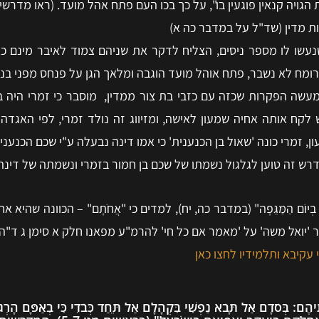
ויה קנאין פוגעין בו", על כך בכו העם פתח אהל מועד. (ראו מדרש
ות מדין (שד"ל על במדבר כה א)
נעשו לו מספר ניסים, הצליח לדקר את שניהם צמוד לאיבר מינם כא
מח לא נשבר, פתח אוהל מועד הוגבה ומלאך הגן על פנחס מפני בני
מעשה הפקרות שכזה עם כזבי בת צור ממדין, מוסבר כי זמרי היה ב
קח אותה אחיה שמעון לאישה, ומזיווג זה נולד זמרי, לפי האגדה 
מרי כונה 'שאול בן הכנענית' כי אמו דינה נבעלה ע"י שכם הכנעני, 
רש זה טוען לגלגול נשמתו של שכם בן חמור בזמרי ונשמתה של דינה 
 הַמֻּכָּה בְיוֹם הַמַּגֵּפָה" (במדבר כה, יח), למדים כי "אֲחֹתָם" – הכוונה ש
 'יואל משה' על 'מאמר אם כל חי' להרמ"ע מפאנו חלק א סימן ג ד"ה)
עקיבא ותלמידיו לחצו כאן
: בְּסֹדָם אַל תָּבֹא נַפְשִׁי בִּקְהָלָם אַל תֵּחַד כְּבֹדִי כִּי בְאַפָּם הָרְגוּ