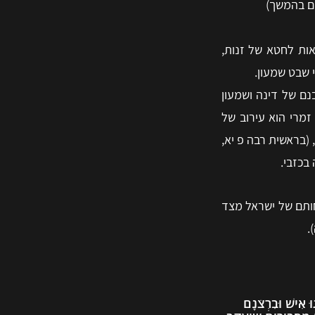
ים בהמשך)
ות לחטא של זנות,
 שבט שמעון.
נם של דינה ושמעון
זמרי הוא עירוב של
(בראשית רבה פ יא,
בכזבי.
היא אחותם של ישראל מצד
.
 אִישׁ וּבִרְצֹנָם