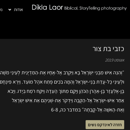
אודות
נש
כזבי בת צור
אוגוסט 2019
״וְהִנֵּה אִישׁ מִבְּנֵי יִשְׂרָאֵל בָּא וַיַּקְרֵב אֶל-אֶחָיו אֶת-הַמִּדְיָנִית לְעֵינֵי מֹשֶׁה
וּלְעֵינֵי כָּל-עֲדַת בְּנֵי-יִשְׂרָאֵל וְהֵמָּה בֹכִים פֶּתַח אֹהֶל מוֹעֵד. וַיַּרְא פִּינְחָס
בֶּן-אֶלְעָזָר בֶּן-אַהֲרֹן הַכֹּהֵן וַיָּקָם מִתּוֹךְ הָעֵדָה וַיִּקַּח רֹמַח בְּיָדוֹ. וַיָּבֹא
אַחַר אִישׁ-יִשְׂרָאֵל אֶל-הַקֻּבָּה וַיִּדְקֹר אֶת-שְׁנֵיהֶם אֵת אִישׁ יִשְׂרָאֵל
וְאֶת-הָאִשָּׁה אֶל-קֳבָתָהּ״ במדבר כה, 6-8
חזרה לאינדקס נשים