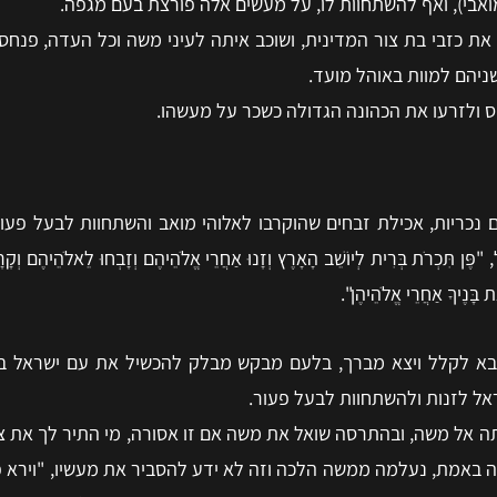
אבי), ואף להשתחוות לו, על מעשים אלה פורצת בעם מגפה.
את כזבי בת צור המדינית, ושוכב איתה לעיני משה וכל העדה, פנחס, 
שניהם למוות באוהל מועד.
 ולזרעו את הכהונה הגדולה כשכר על מעשהו.
נכריות, אכילת זבחים שהוקרבו לאלוהי מואב והשתחוות לבעל פעור
רִית לְיוֹשֵׁב הָאָרֶץ וְזָנוּ אַחֲרֵי אֱלֹהֵיהֶם וְזָבְחוּ לֵאלֹהֵיהֶם וְקָרָא לְךָ
אֶת בָּנֶיךָ אַחֲרֵי אֱלֹהֵיהֶן".
א לקלל ויצא מברך, בלעם מבקש מבלק להכשיל את עם ישראל בא
אל לזנות ולהשתחוות לבעל פעור.
 אל משה, ובהתרסה שואל את משה אם זו אסורה, מי התיר לך את צפ
באמת, נעלמה ממשה הלכה וזה לא ידע להסביר את מעשיו, "וירא פ