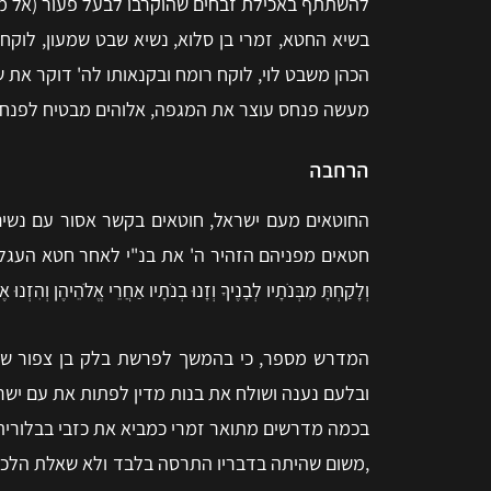
להשתתף באכילת זבחים שהוקרבו לבעל פעור (אל מו
בשיא החטא, זמרי בן סלוא, נשיא שבט שמעון, לוקח 
הכהן משבט לוי, לוקח רומח ובקנאותו לה' דוקר את 
מעשה פנחס עוצר את המגפה, אלוהים מבטיח לפנחס
הרחבה
החוטאים מעם ישראל, חוטאים בקשר אסור עם נשים 
חטאים מפניהם הזהיר ה' את בנ"י לאחר חטא העגל, "פֶּן תִּכְרֹת בְּ
וְלָקַחְתָּ מִבְּנֹתָיו לְבָנֶיךָ וְזָנוּ בְנֹתָיו אַחֲרֵי אֱלֹהֵיהֶן וְהִזְנוּ 
המדרש מספר, כי בהמשך לפרשת בלק בן צפור שב
ובלעם נענה ושולח את בנות מדין לפתות את עם ישר
בכמה מדרשים מתואר זמרי כמביא את כזבי בבלוריתה
,משום שהיתה בדבריו התרסה בלבד ולא שאלת הלכה 