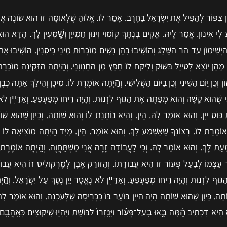
ן צִפּוֹר לְהַפִּיל אֶת יִשְׂרָאֵל בַּחֶרֶב. אָמַר לוֹ. אֱלוּהַּ שֶׁלְּאוּמָּה זוֹ הוּא שׂוֹנֶה א
ע לִי אִינּוּן. אֲמַר לֵיהּ. אֲקִים בִּנְתָּךְ קוֹמוֹי וִינּוּן חַמְייָן וְשָֽׁמְעִין לָךְ. הָדָא 
הַיְשִׁימוֹן עַד הַר הַשֶּׁלֶג וְהוֹשִׁיבוּ בָהֶן נָשִׁים מוֹכְרוּת מִינֵי כִיסְנִין. הוֹשִׁיבוּ אֶ
ד מֵהֶן יוֹצֵא לְטַייֵל בַּשּׁוּק וְלִיקַּח לוֹ חֵפֶץ מִן הַחֶנְווָנִי. וְהָֽיְתָה הַזְּקֵינָה מוֹכֶרֶ
ְכֵן יַּוֹם הַשֵׁינִי וְכֵן בַּיּוֹם הַשְּׁלִישִׁי. וְהָֽיְתָה אוֹמֶרֶת לוֹ. מִיכָּן וְהֵילַךְ אַתָּה כְבֶן
ֹנִי שֶׁהוּא קָשֶׁה וְהוּא מְפַתֶּה אֶת הַגּוּף לִזְנוּת. וְהָיָה רֵיחוֹ מְפַעְפֵעַ. וְאַדַּײִן לֹא 
ת כּוֹס יַיִן. וְהוּא אוֹמֵר לָהּ. הֵין. וְהִיא נוֹתֶנֶת לוֹ וְהוּא שׁוֹתֶה. וְכֵיוָן שֶׁהוּא שׁוֹת
 אוֹמֶרֶת לוֹ. רְצוֹנְךָ שֶׁאֶשְׁמַע לָךְ. וְהוּא אוֹמֵר. הֵּין. מִיָּד הָֽיְתָה מוֹצִיאָה לוֹ ט
ׁמַעַת לָךְ. וְהוּא אוֹמֵר לָהּ. וְכִי לַעֲבוֹדָה זָרָה אֲנִי מִשְׁתַּחֲוֶה. וְהָֽיְתָה אוֹמֶרֶת 
ֵר עַצְמוֹ לְבַעַל פְּעוֹר זוֹ הִיא עֲבוֹדָתוֹ. וְהַזּוֹרֵק אֶבֶן לְמֶרְקוּלִיס זוֹ הִיא עֲבוֹד
ּוּף לִזְנוּת וְהָיָה רֵיחוֹ מְפַעְפֵעַ. וְאַדַּײִן לֹא נֶאֱסָר יַיִן נֶסֶךְ עַל יִשְׂרָאֵל. וְהָֽ
ֶה. כֵּיוָן שֶׁהוּא שׁוֹתֶה הָיָה הַיַיִן בּוֹעֵר בּוֹ כִכְרִיסָה שֶׁלְּעַכְנָה. וְהוּא אוֹמֵר לָהּ. 
כְתִיב הֵ֜מָּה בָּ֣אוּ בַֽעַל־פְּע֗וֹר וַיִּנָּֽזְרוּ֙ לַבּוֹשֶׁת וַיִּהְי֥וּ שִׁיקּוּצִים כְּאָֽהֳבָֽם: