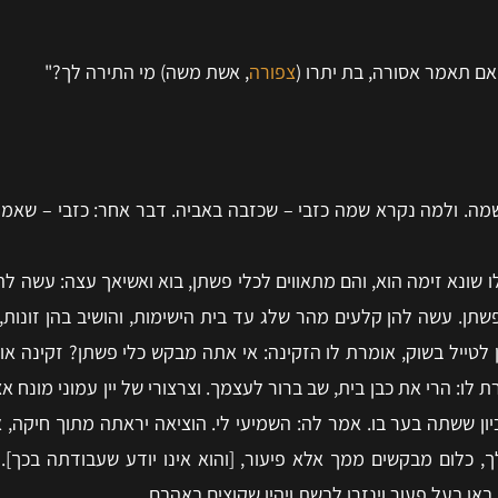
ואם תאמר אסורה, בת יתרו (
צפורה
, אשת משה) מי התירה לך?"
מה. ולמה נקרא שמה כזבי – שכזבה באביה. דבר אחר: כזבי – שאמר
 שונא זימה הוא, והם מתאווים לכלי פשתן, בוא ואשיאך עצה: עשה להן
 פשתן. עשה להן קלעים מהר שלג עד בית הישימות, והושיב בהן זונות,
ין לטייל בשוק, אומרת לו הזקינה: אי אתה מבקש כלי פשתן? זקינה או
לו: הרי את כבן בית, שב ברור לעצמך. וצרצורי של יין עמוני מונח אצ
כיון ששתה בער בו. אמר לה: השמיעי לי. הוציאה יראתה מתוך חיקה, 
ך, כלום מבקשים ממך אלא פיעור, [והוא אינו יודע שעבודתה בכך]. 
 בעל פעור וינזרו לבשת ויהיו שקוצים באהבם