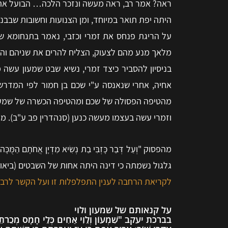
ראה? אמר רב, ראה מעשה ונזכר הלכה… הבועל את הג
היתה יפת תואר במיוחד, ומן הצנועות וחשובות שבבנ
על הריגת פנחס את זמרי וכזבי, נאמר בתנחומא ש
מלאך מנע מהם לצעוק, הצליח להרים את שניהם והרו
בניסיון להסביר כיצד זמרי, נשיא שבט שמעון עשה 
אחיה, אחרי שנאנסה ע"י שכם בן חמור לפי המדרש ל
מהטיפה הפסולה של שכם ומהטיפה הכשרה של שמעון, ז
וזמרי עשה בעצמו מעשה כנען (סנהדרין פב ע"ב). מד
מהפסוק "וְעַל דְּבַר כָּזְבִּי בַת נְשִׂיא מִדְיָן אֲחֹתָם
גלגול נשמתה כי דינה היתה אחות של השבטים (ביאור
לקריאת הרחבה לענין התפלפלות זו ועל הקשר לרבי 
על קנאותם של שמעון ולוי
בברכת יעקב "שִׁמְעוֹן וְלֵוִי אַחִים כְּלֵי חָמָס מְכֵרֹתֵיהֶם