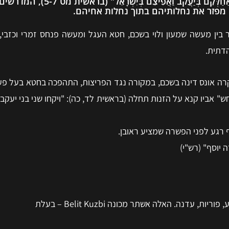
עִקְּרוּ שׁוֹר: אָרוּר אַפָּם כִּי עָז וְעֶבְרָתָם כִּי קָשָׁת
מפזר את נחלותיהם בתוך נחלות אחיהם.
ין מעשה שמעון ולוי בשכם, חטא העגל ומעשה פנחס זמרי וכזבי,
דתית.
רה אונס דינה בשכם, במקורה נגד הפריצות, התהפכה בחטא בעל פע
ש" אביו קנא על הזנות תחלה (בראשית לד, כה): "ויקחו שני בני יעקב ש
ף רגע לפני הפשרה שמציע ראובן.
 יוסף" (רש"י)
נה. האלה אשתר מכונה Belit Kuzbi – בעלת