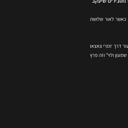
ָה אֲחַלְּקֵם בְּיַעֲקֹב וַאֲפִיצֵם בְּיִשְׂרָאֵל" (בראשית מט 5-7), המדרשים מסבירים שיעקב
 כאשר לאור שלושת
ור דרך זמרי צאצאו
מעון ולוי" וזה פרץ