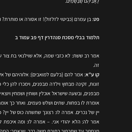
לָאֲבִיהֶם שֶׁבַּשָּׁמַיִם.
פט
: בן עמרם (כביטוי לזלזול)! זו אסורה או מותרת? 
תלמוד בבלי מסכת סנהדרין דף פב עמוד ב
אמר רב ששת: לא כזבי שמה, אלא שוילנאי בת צור ש
זה.
קו ע"א
: אמר להם {בלעם למואבים}: אלוהיהם של אלו
זונות, זקינה מבחוץ וילדה מבפנים, וימכרו להן כלי
מבפנים, ובשעה שישראל אוכלין ושותין ושמחין ויוצא
אומרת לו בפחות. שתים ושלש פעמים. ואחר כך אומרת 
יין של נכרים. אמרה לו: רצונך שתשתה כוס של יין? 
אמר לה: הלא יהודי אני. – אמרה לו: ומה איכפת ל
מנחתך עד שתכפור בתורת משה רבך, שנאמר: המה באו