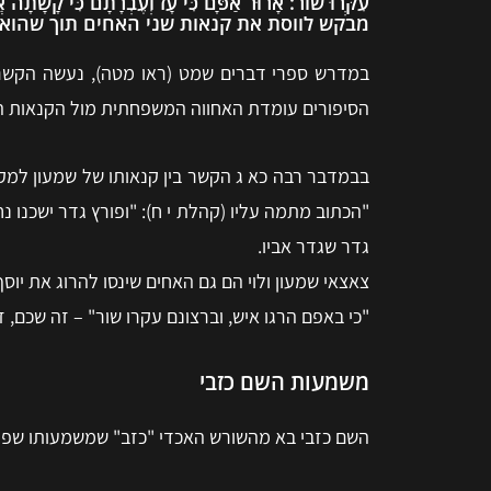
מבקש לווסת את קנאות שני האחים תוך שהוא 
במדרש ספרי דברים שמט (ראו מטה), נעשה הקשר ב
הסיפורים עומדת האחווה המשפחתית מול הקנאות ה
בבמדבר רבה כא ג הקשר בין קנאותו של שמעון למק
"הכתוב מתמה עליו (קהלת י ח): "ופורץ גדר ישכנו נח
גדר שגדר אביו.
צאצאי שמעון ולוי הם גם האחים שינסו להרוג את יוס
"כי באפם הרגו איש, וברצונם עקרו שור" – זה שכם, זה
משמעות השם כזבי
השם כזבי בא מהשורש האכדי "כזב" שמשמעותו שפע, פוריות, עד