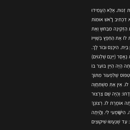
ֶת זְנוּת. אֶלָּא הֶעֱמִידוּ
הוּא דִכְתִיב רֹ֣אשׁ אוּמּוֹת
ת הַזְּקֵינָה מִבַּחוּץ וְאֶת
ת לוֹ אֶת הַחֵפֶץ בְּשָׁוְייוֹ
 בַּיִת. הִיכָּנֵס וּבוֹר לָךְ.
נֶאֱסָר (יֵיְנָם שֶׁלְּגוֹיִם)
ֶה הָיָה הַיַיִן בּוֹעֵר בּוֹ
ִפּוֹס שֶׁלִּפְעוֹר מִתּוֹךְ
לוֹ. אֵין אַתְּ מִשְׁתַּחֲוֶה
ָתוֹ: וְהָיָה שָׁם צַרְצוּר
יְתָה אוֹמֶרֶת לוֹ. רְצוֹנְךָ
הִישָּֽׁמְעִי לִי. וְהָֽיְתָה
 עַד שֶׁנַּעֲשׂוּ שִׁיקּוּצִים