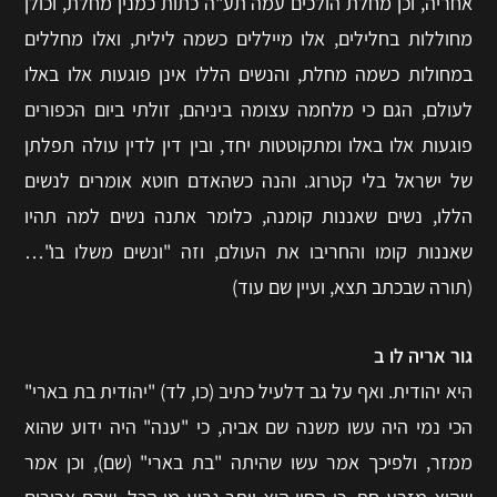
אחריה, וכן מחלת הולכים עמה תע"ה כתות כמנין מחלת, וכולן
מחוללות בחלילים, אלו מייללים כשמה לילית, ואלו מחללים
במחולות כשמה מחלת, והנשים הללו אינן פוגעות אלו באלו
לעולם, הגם כי מלחמה עצומה ביניהם, זולתי ביום הכפורים
פוגעות אלו באלו ומתקוטטות יחד, ובין דין לדין עולה תפלתן
של ישראל בלי קטרוג. והנה כשהאדם חוטא אומרים לנשים
הללו, נשים שאננות קומנה, כלומר אתנה נשים למה תהיו
שאננות קומו והחריבו את העולם, וזה "ונשים משלו בו"…
(תורה שבכתב תצא, ועיין שם עוד)
גור אריה לו ב
היא יהודית. ואף על גב דלעיל כתיב (כו, לד) "יהודית בת בארי"
הכי נמי היה עשו משנה שם אביה, כי "ענה" היה ידוע שהוא
ממזר, ולפיכך אמר עשו שהיתה "בת בארי" (שם), וכן אמר