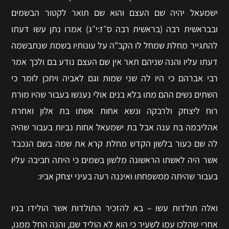
ישמעאל יהיה שם העצם והוא שם תואר לקטור הבשמים
ובבראשית רבה (בראשית רבה ס״ז:י״ג) אמרו נתן עשו דעתו
להתגייר מחלת שמחל לו הקב"ה על עונותיו בשמת שנתבשמה
דעתו עליו והנה שניהם תאר אין שם העצם נודע בם ולכך אמר
רבי אברהם כי היו לה שני שמות וגם לאביה ויתכן לומר כי
השתים נשים ההם מתו בלא בנים אולי נענשו בעבור שהיו מורת
רוח ליצחק ולרבקה ונשא אחות אשתו בת אלון ואחרת
אהליבמה בת ענה אבל בת ישמעאל אחות נביות בעבור שהיה
לה שם כעור בלשון הקדש מחלת קרא את שמה בשם הנכבד
אשר היה לאשתו הראשונה מלשון בשמים כי היתה חביבה עליו
בעבור שהיתה ממשפחתו ואיננה רעה בעיני יצחק אביו:
ואלה תולדות עשו – בא להזכיר התולדות אשר הולידו בניו
אחרי שהלכו עמו לשעיר כי הוא לא הוליד שם, והנה החל ממנו,