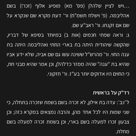
…ויש לציין שלהלן (פס' מא) מופיע אלוף (זכר!) בשם
אהליבמה. (פ' וישלח תשמ"ח) ור' דעת מקרא שם שנקרא על
שם אם זקנתו. ור' ראב"ע שם.
ג: וראה שפתי חכמים (אות ב) במיוחד בסיפא של דבריו,
שהקשה שיהודית היתה בת בארי החתי ואהליבמה היתה בת
ענה החוי. ור' מהרש"ל ששינה עשו גם שם אביה, שלא ידע אביו
שהיא בת "ענה" שהיה ממזר כדלהלן, וכן אמר שהיא מבני חת,
כי החוים היו אדוקים יותר בע"ז. ור' חזקוני.
רד"ק על בראשית
ל״ו:ב׳: עדה בת אילון, לא זכרה בשם בשמת שזכרה בתחלה, כי
שני שמות היו לכל אחד מהן, והרבה נמצאים במקרא כזה; וכן
צבעון זכרו למעלה בשם בארי, וכן בשמת זכרה למעלה בשם
מחלת.