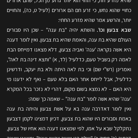
שהיא מזרע חת, כי החוי הוא יותר גרוע מן הכל, שהם ארורים
כחויי שהוא נחש, כי זרע חם הם ארורים (לעיל ט, כה), והחויים
יותר, והרשע אמר שהיא מזרע החתי:
שבא צבעון וכו'.
והשתא יהיה "בת ענה" – שכן היו סבורים
העולם שהיא בת ענה, והאמת שהיא בת צבעון. ואין לומר דענה
היא אשה נקראה 'ענה' ואביה צבעון, דלא מצאנו דמייחס הבת
לאמה רק בשביל טעם, כדלעיל (לד, א) "ותצא דינה בת לאה",
ואמרינן (רש"י שם) וכי בת לאה היתה ולא בת יעקב, ודרשינן
כדלעיל, אבל לייחס אחר האם בלא טעם – ואף לא ידענו מי
היא האם – לא נמצא בשום מקום, דהרי לא נזכר בכל המקרא
'ענה' שהיא אשה לומר "בת ענה" – שאמה כך שמה:
ואין לומר דאדרבה ענה בא על אשת צבעון והיתה בת ענה
באמת וסבורים היו שהוא בת צבעון, דכיון דמצינו לקמן דצבעון
נתקלקל שבא על אמו, לפי שמצאנו דענה הוא אחיו של צבעון,