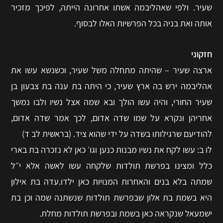
שעיר. ולפי שאהליבמה אשתו אחרונה הייתה, לפיכך מזכיר
אותה ואת בניה בכל הפרשיות האלו לבסוף.
חזקוני
ארצה שעיר – שהיתה מתחלה משל שעיר, וכשנשא עשו את
אהליבמה ירש בה ארץ שעיר, כי היתה בת ענה בת צבעון בן
שעיר החורי, והיה עשו הולך ובא שמה אצל נשיו ולבו נמשך
אחריהן ונקרא על שמו שדה אדום, לכך אמר שדה אדום,
להודיעם שרגילותו בשדה על ידי שהוא ציד. (בראשית לב ד)
לו ב: עשו לקח את נשיו מבנות כנען וגו׳‎ כאן לא נזכרה בת בארי
כלל ומצינו בפרשת תולדות שלקחה עשו לאשה אלא י״‎ל
שמתה בלא בנים והאחרות המנויות כאן ילדו.עדה בת אילון
היא בשמת בת אלון שבפרשת תולדות שנשתנה שמה וכן בת
ישמעאל שנקראה כאן בשמת ובפרשת תולדות מחלת.