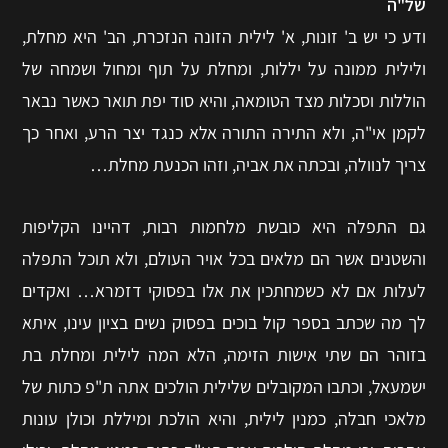
של"ה
ודע כי יש ב' זונות, א' לילית הזונה הנזכרת, הב' היא מחלת,
ולילית ממונה על יללות, ומחלת על תוף ומחול ושמחה של
הוללות וסכלות מצד הטומאה, והיא סוד יפת תואר כאשר נבאר
לקמן אי"ה, ולא התירה התורה אלא כנגד יצר הרע, ואחר כך
צריך לנוולה, ובכתה את אביה, וזהו הכנעת מחלת…
גם התפלה היא כובשת מלחמות רבות, דהיינו הקליפות
והשטנים אשר הם מלאים בכל אויר העולם, ולא תוכל התפלה
לעלות אם לא כשמחתכין את אלו בפסוקי דזמרא… ואקדים
לך מה שכתב בספר קול בוכים בפסוק נשים בציון עינו, איתא
בזוהר הם שתי אישות הזימה, הלא המה לילית ומחלת בת
ישמעאל, וכתבו המקובלים שלילית הולכים אתה ת"פ כתות של
מלאכי חבלה, כמנין לילית, והיא הולכת ומיללת וכולן עונות