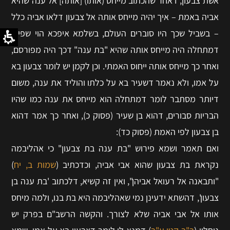
אשת צבעון, דאחר שהכתוב מייחס (אותו) [אותה] אל ענה שהיא
אביה באמת – איך יהיה מייחס אותה אל צבעון דלאו אביה כלל
– בשביל שכך היו סוברים העולם, בשלמא איפכא הוי שפיר,
דמתחלה היה מייחס אותה שהיא "בת ענה" דכך היה מפורסם,
ואחר כך מייחס אותה ייחוס האמתי. וכן לקמן יש לומר צבעון בא
על אמו, ולא נאמר דשעיר בא על כלתו והוליד את ענה, משום
דיותר מסתבר לומר דמתחלה הוא מייחס את ענה כמו שהיו
הבריות סבורים, דהוא בן שעיר (פסוק כ), ואחר כך אמר דהוא
בן צבעון לפי האמת (פסוק כד):
ואם תאמר ושמא פירוש "בת ענה בת צבעון" כי אהליבמה
נקראת בת צבעון שהוא אבי אביה, וכדכתיב (
שמות ב, יח
)
"ותבאנה אל רעואל אביהן", ואין זה קשיא, דלכתוב 'בת ענה בן
צבעון', דהשתא ידעינן נמי שאהליבמה היא בת בנו, ולמה מיחס
אותו אל אבי אביה שלא לצורך. והקשה הרשב"ם בפרק יש