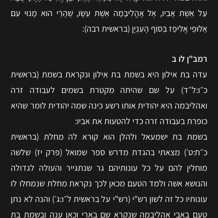
עַל אֵשֶׁת אָבִיו, אֶל אָהֳלִיבָמָה אֵשֶׁת עֵשָׂו, שֶׁהֲרֵי הוּא מָנוּי עִם
אַלּוּפֵי אֱלִיפַז בְּסוֹף הָעִנְיָן (בראשית רבה):
רמב"ן לו ב
עדה בת אילון היא בשמת בת אילון ונקראת בשמת (בראשית
כ״ו:ל״ד) על שם שהיתה מקטרת בשמים לעבודה זרה
ואהליבמה היא יהודית אותו רשע כינה שמה יהודית לומר שהיא
כופרת בעבודה זרה כדי להטעות את אביו:
בשמת בת ישמעאל ולהלן הוא קורא לה מחלת (בראשית
כ״ח:ט׳) מצאתי בהגדת מדרש ספר שמואל (פרק יז) שלשה
מוחלין להם על כל עונותיהם גר שנתגייר והעולה לגדולה
והנושא אשה ולמד הטעם מכאן לכך נקראת מחלת שנמחלו לו
עונותיו כל זה לשון רש"י (רש"י על בראשית ל״ו:ג׳) והנה לא נתן
טעם באבי אהליבמה שנקרא שם בארי וכאן ענה ובשמת בת