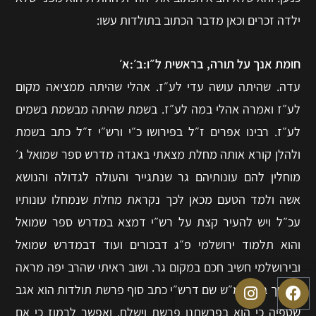
ילדה זכרים וכאן מדבר הכתוב בתולדות עשו:
חומת אנך על תורה, בראשית ל״ו:ב׳:א׳
עדה. שהיתה עושה עדי לע״ז. אהלי שהיתה ממציאה מקום
לע״ז ואמרה אהלי במה לע״ז. בשמת שהיתה מבשמת בשמים
לע״ז. רבינו אפרים ז״ל בפירושו כ״י ורש״י ז״ל כתב בשמת
ולהלן קורא אותה מחלת מצאתי באגדה מדרש ספר שמואל ג׳
מוחלין להם עונותיהם גר שנתגייר והעולה לגדולה והנושא
אשה ולמד הטעם מכאן לכך נקראת מחלת שנמחלו עונותיו
עכ״ל ויש להעיר קצת על רש״י דמצא במדרש ספר שמואל
והוא תלמוד ירושלמי פ״ג דבכורים ועוד דבמדרש שמואל
ובירושלמי חשיב חכם במקום גר. ושוב ראיתי שהרב יפה מראה
האריך בזה. ומ״ש שם דרש״י כתב סוף פרשת תולדות הוא אגב
שטפיה כי הוא בפרשתנו פרשת וישלח. ואפשר לרמוז כי אם