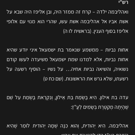
רש"י
ואהליבמה ילדה – קרח זה ממזר היה, ובן אליפז היה שבא על
אשת אביו אל אהליבמה אשת עשו, שהרי הוא מנוי עם אלופי
אליפז בסוף הענין. (בראשית לו ה)
אחות נביות – ממשמע שנאמר בת ישמעאל איני יודע שהיא
אחות נביות, אלא למדנו שמת ישמעאל משיעדה לעשו קודם
נשואיה, והשיאה נביות אחיה… על נשיו – הוסיף רשעה על
רשעתו, שלא גרש את הראשונות. (שם כח ט)
עדה בת אילון. הִיא בָּשְׂמַת בַּת אֵילוֹן, וְנִקְרֵאת בָּשְׂמַת עַל שֵׁם
שֶׁהָיְתָה מְקַטֶּרֶת בְּשָׂמִים לַעֲ"זָ:
אהליבמה. הִיא יְהוּדִית, וְהוּא כִנָּה שְׁמָהּ יְהוּדִית לוֹמַר שֶׁהִיא