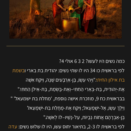
כמה נשים היו לעשו? 2 3 6 אולי 4?
לפי בראשית כו 34 היו לו שתי נשים: יהודית בת בארי ו
בשמת
בת אילון החיתי
."וַיְהִי עֵשָׂו, בֶּן-אַרְבָּעִים שָׁנָה, וַיִּקַּח אִשָּׁה
אֶת-יְהוּדִית, בַּת-בְּאֵרִי הַחִתִּי–וְאֶת-בָּשְׂמַת, בַּת-אֵילֹן הַחִתִּי."
בבראשית כח 9, מוזכרת אישה נוספת, 'מחלת בת ישמעאל' "
וַיֵּלֶךְ עֵשָׂו, אֶל-יִשְׁמָעֵאל; וַיִּקַּח אֶת-מָחֲלַת בַּת-יִשְׁמָעֵאל
בֶּן-אַבְרָהָם אֲחוֹת נְבָיוֹת, עַל-נָשָׁיו–לוֹ לְאִשָּׁה."
לפי בראשית לו 2-3, בתיאור יחוס עשו, היו לו שלוש נשים:
עדה