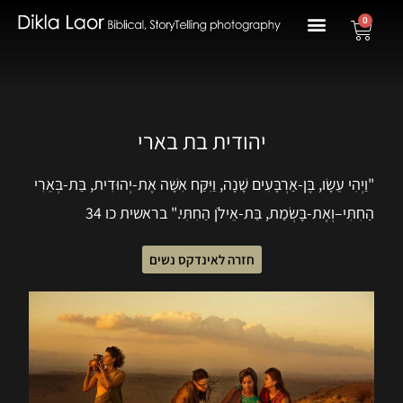
0
יהודית בת בארי
"וַיְהִי עֵשָׂו, בֶּן-אַרְבָּעִים שָׁנָה, וַיִּקַּח אִשָּׁה אֶת-יְהוּדִית, בַּת-בְּאֵרִי
הַחִתִּי–וְאֶת-בָּשְׂמַת, בַּת-אֵילֹן הַחִתִּי." בראשית כו 34
חזרה לאינדקס נשים