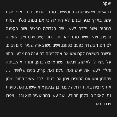
יעקב.
בראשית ויצא:ובשנה החמישית מתה יהודית בת בארי אשת
עשו, בארץ כנען ובנים לא היו לה כי אם בנות. ואלה שמות
בנותיה אשר ילדה לעשו, שם הגדולה מרצית ושם הקטנה
פועית. ויהי כאשר מתה יהודית וינחם עשו, ויקם וילך שעירה
לצוד ציד בשדה כפעם בפעם. וישב עשו בארץ שעיר ימים רבים.
ובשנה השישית לקח עשו את אהלבימה בת ענה בת צבעון החוי
על נשיו לו לאישה, ויביאה עשו ארצה כנען. ותהר אהלבימה
ותלד לעשו את יעוש ואת יעלם ואת קרח, בנים שלושה. …
ויתחתן עשו את החורים, ויתן את בנותיו לבני שעיר החורי. ויתן
את מרצית בתו הגדולה לענה בן צבעון אחי אישתו, ואת פועית
נתן לאצר בן בלהן החורי. וישב עשו בהר שעיר הוא ובניו, ויפרו
וירבו מאוד.