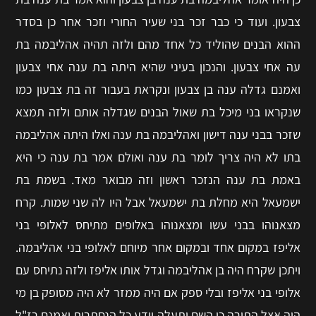
צבעון. ועוד כי כבר זכר בני שעיר החורי וזכר אחר כן בסדר
ההוא הבנים שהוליד כל אחד מהם ולזה תהיה אהליבמה בת
עה אחי צבעון. והנכון בעיני שהיא היתה בת ענה אחי צבעון
ואמנם גדלה ענה בן צבעון ונקראת בעבור זה בת צבעון כמו
שנקראו בני מיכל בת שאול הבנים שגדלה אותם ולזה תמצא
שזכר בבני ענה דישון ואהליבמה בת ענה ואלו היתה אהליבמה
בתו לא היה צריך לומר בת ענה ואולם אמר בת ענה כי היא
באמת בת ענה הנזכר ראשון וזה מבואר מאד. בשמת בת
ישמעאל היא מחלת בת ישמעאל אבל היו לה שני שמות. קרח
מצאנוהו בבני עשו ומצאנוהו באלופים מתיחס לאלופי בני
אליפז במקום אחד ובמקום אחר מיוחם לאלופי בני אהליבמה.
ויתכן שקרח היה בן אהליבמה וגדל אותו אליפז ולזה נתיחס עם
אלופי בני אליפז ובלי ספק אם היה ממזר לא היה מסופק בן מי
היה אצל התורה כי השם יתעלה יודע כל הנסתרות ואמנם רז"ל