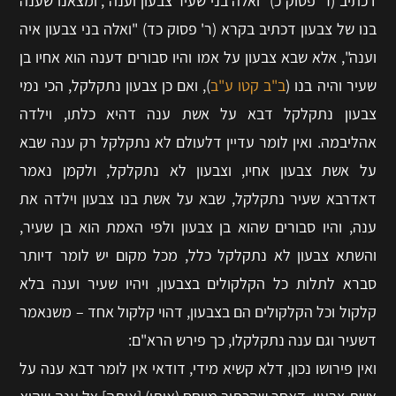
דכתיב (ר' פסוק כ) "ואלה בני שעיר צבעון וענה", ומצאנו שענה
בנו של צבעון דכתיב בקרא (ר' פסוק כד) "ואלה בני צבעון איה
וענה", אלא שבא צבעון על אמו והיו סבורים דענה הוא אחיו בן
שעיר והיה בנו (
ב"ב קטו ע"ב
), ואם כן צבעון נתקלקל, הכי נמי
צבעון נתקלקל דבא על אשת ענה דהיא כלתו, וילדה
אהליבמה. ואין לומר עדיין דלעולם לא נתקלקל רק ענה שבא
על אשת צבעון אחיו, וצבעון לא נתקלקל, ולקמן נאמר
דאדרבא שעיר נתקלקל, שבא על אשת בנו צבעון וילדה את
ענה, והיו סבורים שהוא בן צבעון ולפי האמת הוא בן שעיר,
והשתא צבעון לא נתקלקל כלל, מכל מקום יש לומר דיותר
סברא לתלות כל הקלקולים בצבעון, ויהיו שעיר וענה בלא
קלקול וכל הקלקולים הם בצבעון, דהוי קלקול אחד – משנאמר
דשעיר וגם ענה נתקלקלו, כך פירש הרא"ם:
ואין פירושו נכון, דלא קשיא מידי, דודאי אין לומר דבא ענה על