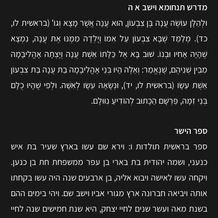
מדרש תנחומא וישב א ה
וּלְהַלָּן עוֹשֶׂה עֲנָה בֶּן צִבְעוֹן, הוּא עֲנָה אֲשֶׁר מָצָא וְגוֹ' (בראשית לו,
כד). מְלַמֵּד שֶׁבָּא צִבְעוֹן עַל אִמּוֹ וְיָלְדָה מִמֶּנּוּ אֶת עֲנָה, נִמְצָא
שֶׁהָיָה אָחִיו וּבְנוֹ. שׁוּב בָּא אֶל כַּלָּתוֹ אֵשֶׁת עֲנָה וְיָצְתָה אָהֳלִיבָמָה
מִבֵּין שְׁנֵיהֶם, שֶׁנֶּאֱמַר: וְאֵלֶּה הָיוּ בְּנֵי אָהֳלִיבָמָה בַת עֲנָה בַּת צִבְעוֹן
אֵשֶׁת עֵשָׂו (בראשית לו, יד), וּנְשָׂאָהּ עֵשָׂו לְאִשָּׁה. וּלְפִי שֶׁהָיוּ כֻלָּם
בְּנֵי זִמָּה, פֵּרְשָׁם הַכָּתוּב לְהוֹדִיעַ נִוּוּלָם.
ספר הישר
ספר בראשית תולדות ו: וירא שם עשו בארץ שעיר בת איש
כנעני, ושמה יהודית בת בארי בן עפר ממשפחת חת בן כנען.
ויקחה עשו לאישה ויבוא אליה, בן ארבעים שנה היה עשו בקחתו
אותה ויביאה חברונה ארץ מגורי אביו וישב שם. ויהי בימים ההם
בשנת מאה ועשר שנים לחיי יצחק, היא שנת חמישים שנה לחיי