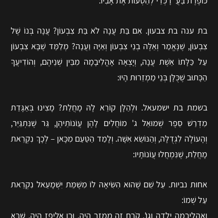
כּוֹפֶרֶת בַּעֲ"זָ כְּדֵי לְהַטְעוֹת אֶת אָבִיו:
בת ענה בת צבעון. אִם בַּת עֲנָה לֹא בַּת צִבְעוֹן? עֲנָה בְּנוֹ שֶׁל
צִבְעוֹן, שֶׁנֶּאֱמַר וְאֵלֶּה בְנֵי צִבְעוֹן וְאַיָּה וַעֲנָה? מְלַמֵּד שֶׁבָּא צִבְעוֹן
עַל כַּלָּתוֹ אֵשֶׁת עֲנָה, וְיָצְאָה אָהֳלִיבָמָה מִבֵּין שְׁנֵיהֶם, וְהוֹדִיעֲךָ
הַכָּתוּב שֶׁכֻּלָּן בְּנֵי מַמְזֵרוּת הָיוּ:
בשמת בת ישמעאל. וּלְהַלָּן קוֹרֵא לָהּ מָחֲלַת? מָצִינוּ בְּאַגָּדַת
מִדְרַשׁ סֵפֶר שְׁמוּאֵל ג' מוֹחֲלִים לָהֶן עֲוֹנוֹתֵיהֶן, גֵּר שֶׁנִּתְגַּיֵּר,
וְהָעוֹלֶה לִגְדֻלָּה, וְהַנּוֹשֵׂא אִשָּׁה. וְלָמַד הַטַּעַם מִכָּאן – לְכָךְ נִקְרֵאת
מָחֲלַת, שֶׁנִּמְחֲלוּ עֲוֹנוֹתָיו:
אחות נביות. עַל שֵׁם שֶׁהוּא הִשִּׂיאָהּ לוֹ מִשֶּׁמֵּת יִשְׁמָעֵאל נִקְרֵאת
עַל שְׁמוֹ:
ואהליבמה ילדה וגו'. קֹרַח זֶה מַמְזֵר הָיָה, וּבֶן אֱלִיפַז הָיָה, שֶׁבָּא