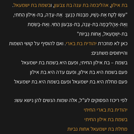
בת אילון
,
אהליבמה בת ענה בת צבעון
, ו
בשמת בת ישמעאל
.
"עֵשָׂו לָקַח אֶת-נָשָׁיו, מִבְּנוֹת כְּנָעַן: אֶת-עָדָה, בַּת-אֵילוֹן הַחִתִּי,
וְאֶת-אָהֳלִיבָמָה בַּת-עֲנָה, בַּת-צִבְעוֹן הַחִוִּי. וְאֶת-בָּשְׂמַת
בַּת-יִשְׁמָעֵאל, אֲחוֹת נְבָיוֹת"
כאן לא מוזכרת
יהודית בת בארי
. ואם להוסיף על קושי השמות
והייחוסים משתנים:
בשמת – בת אילון החיתי, ופעם היא בשמת בת ישמעאל
פעם בשמת היא בת אילון, ופעם עדה היא בת אילון
פעם מחלת היא בת ישמעאל ופעם בשמת היא בת ישמעאל
לפי ריכוז הפסוקים לע"ל, אלה שמות הנשים להן נישא עשו:
יהודית בת בארי החיתי
בשמת בת אילון החיתי
מחלת בת ישמעאל אחות נביות