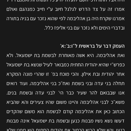
אמרו זה על צד הדרש לגלגל חיוב ע"י חייב כמנהגם ואולם
אמרנו שקרח היה בן אהליבמה לפי שהוא נזכר עם בניה בתורה
ובדברי הימים ולא נזכר עם בני אליפז כלל.
העמק דבר על בראשית ל״ו:ב׳:א׳
ואת אהליבמה. היא אשה מאוחרת לבשמת בת ישמעאל. ולא
כפרש״י שהיא יהודית החתית כמבואר לעיל שנשא בת ישמעאל
אחר יהודית ובת אילון. והכי מוכח בפ׳ זו שהרי מונה המקרא
תחלה בני עדה ובני בשמת ואח״כ בני אהליבמה. ועוד רואים
אנו שבבואם להר שעיר כבר הי׳ לבני עדה ובשמת בנים.
משא״כ לבני אהליבמה והיינו משום שהיו צעירים והא שהביא
הכתוב כאן את אהליבמה קודם לבשמת הוא משום שהקדים
דעשו נשא נשיו מבנות כנען ובשמת בת ישמעאל אינה מבנות
כנען. והא שלא הביא הכתוב את יהודית החתית הוא מפני שלא