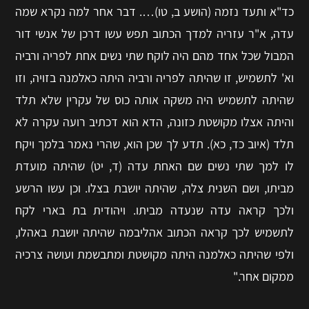
כד"א ותעד נזמה (הושע ב, טו)…. דבר אחר למה נקרא שמה
עדה, א"ר עזריה למדך הכתוב תפש עשו דרכן של אנשי דור
המבול שכל אחד מהם היה לוקח שתי נשים אחת לפריה ורביה
וא' לתשמיש, זו שהיתה לפריה ורביה היתה כאלמנה בזויה, וזו
שהיתה לתשמיש היה משקה אותה כוס של עקרין שלא תלד
והיתה אצלו מקושטת כזונה, הדא הוא דכתיב רועה עקרה לא
תלד (איוב כד, כא). תדע לך שכן הוא, שהרי נאמר בלמך ויקח
לו למך שתי נשים שם האחת עדה (ד, יט) שהיתה מועדת
מביתו, ושם השנית צלה, שהיתה יושבת בצלו. וכן עשו הרשע
ולכך קראה עדה שנעדה מביתו. ויהודית בת בארי לקח
לתשמיש לכך קראה הכתוב אהליבמה שהיתה יושבת באהלו,
ולפי שהיתה כאלמנה היתה מקושטת ומתבשמת ועושה צרכיה
ממקום אחר."