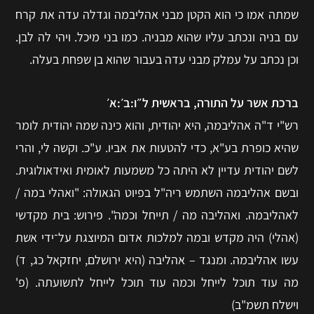
שמתה אמו כי הוא הקטן מבני אהליבמה וגדלה עדה את קרח
עם בניה ונכתב עליו שהוא מבניה. כמו בני מיכל. ויהי לה לבן.
וכן נכתב על עמלק מבני עדה בעבור שהוא בן שפחת בעלה.
ברכת אשר על התורה, בראשית ל״ו:ב׳:א׳
רש"י ד"ה אהליבמה, היא יהודית, והוא כינה שמה יהודית לומר
שהיא כופרת בע"א, כדי להטעות את אביו. ע"כ. וקשה לי, והרי
לשם יהודית עדיין לא היתה כל משמעות לאומית ואידאולוגית.
ובשם אהליבמה השתמש ריה"ל בפיוט הגאולה: "ואהלי במה /
לאהליבמה. ואהליבה מה / תייחל וכמה". פירוש: בית מקדשי
(אהלי) היה מקדש ובמה למלכות אדום המיוצגת על־ידי אשת
עשו אהליבמה. ומנגד – אהליבה (היא ירושלם, יחזקאל כג, ד)
מה עוד תוכל לייחל וכמה עוד תוכל לייחל לתשועתה. (פ'
וישלח תשמ"ב)