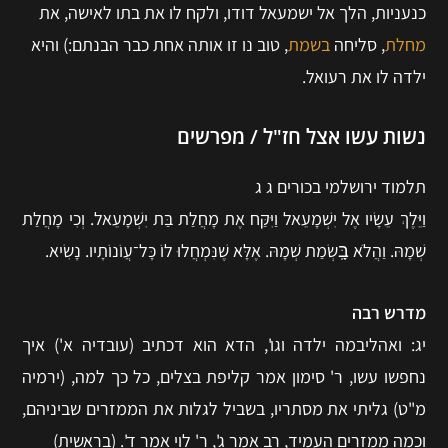
כנעניות, הלך אל ישמעאל דודו, ולקח לו את בתו לאישה, את
מחלת
, סליחה
בשמת
, טוב נו זו אותה אחת כבר הבנתם:) והיא
ילדה לו את רעואל.
נשות עשו אצל חז"ל / מפרשים
תלמוד ירושלמי בכורים ג ג
וַיֵּלֶךְ עֵשָׂיו אֶל יִשְׁמָעֵאל וַיִּקַּח אֶת מָחֲלַת בַּת יִשְׁמָעֵאל. וְכִי מָחֲלַת
שְׁמָהּ. וַהֲלֹא בָּֽשְׂמַת שְׁמָהּ. אֶלָּא שֶׁנִּמְחֲלוּ לוֹ כָּל־עֲוֹנוֹתָיו. נָשִׂיא.
מדרש רבה
יג: ואהליבמה ילדה וגו', הדא הוא דכתיב (עובדיה א') איך
נחפשו עשו, ר' סימון אמר קליפת בצלים, כל כך למה, (ירמיה
מ"ט) גליתי את מסתריו, בשביל לגלות את הממזרים שביניהם,
וכמה ממזרים העמיד, רב אמר ג', ר' לוי אמר ד'. (בראשית)