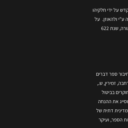
דש על ידי חלקיהו
חבה ובוססה ע"י ולהאוזן. על
בסיס עובדה זו בוססה תאוריית התעודות וקביעת זמן כתיבתן, מכאן גם נקבע סדר הקאנוניזציה של הספרים השונים בתורה, שנת 622
 חיבור ספר דברים
ה, זמירין, ש.,
 החוקרים בביטול
סייג את ההנחה
מדינית דתית של
את הספר, ועיקר