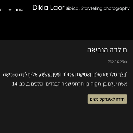
אודות
נש
חולדה הנביאה
אוגוסט 2021
׳וַיֵּלֶךְ חִלְקִיָּהוּ הַכֹּהֵן וַאֲחִיקָם וְעַכְבּוֹר וְשָׁפָן וַעֲשָׂיָה, אֶל-חֻלְדָּה הַנְּבִיאָה
אֵשֶׁת שַׁלֻּם בֶּן-תִּקְוָה בֶּן-חַרְחַס שֹׁמֵר הַבְּגָדִים׳ מלכים ב, כב, 14
חזרה לאינדקס נשים