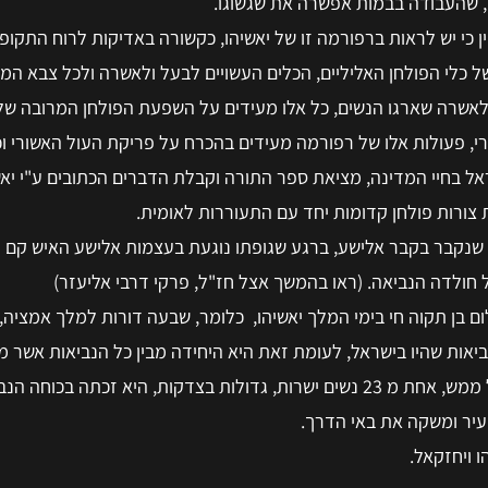
, שהעבודה בבמות אפשרה את שגשוגו.
דיה המקראית (ג, עמ' 418-420), מצויין כי יש לראות ברפורמה זו של יאשיהו, כקשורה באדיקות לרוח
 כלי הפולחן האליליים, הכלים העשויים לבעל ולאשרה ולכל צבא המ
לאשרה שארגו הנשים, כל אלו מעידים על השפעת הפולחן המרובה של
י, פעולות אלו של רפורמה מעידים בהכרח על פריקת העול האשורי ו
ל בחיי המדינה, מציאת ספר התורה וקבלת הדברים הכתובים ע"י יאשי
 צורות פולחן קדומות יחד עם התעוררות לאומית.
מסופר על איש אלמוני שנקבר בקבר אלישע, ברגע שגופתו נוגעת בעצמות אלישע האיש
ל חולדה הנביאה. (ראו בהמשך אצל חז"ל, פרקי דרבי אליעזר)
בן תקוה חי בימי המלך יאשיהו, כלומר, שבעה דורות למלך אמציה, כמעט 00
יאות שהיו בישראל, לעומת זאת היא היחידה מבין כל הנביאות אשר 
לשומעיה, היחידה שהיתה לה התגלות אלוהית של ממש, אחת מ 23 נשים ישרות, גדולות בצדקות, היא ז
יר ומשקה את באי הדרך.
 ויחזקאל.