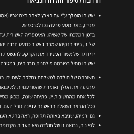
הרחבה לסיפור חולדה הנביאה
מגידו, בזמן מסע פרעה נכו לכרכמיש.
בזמן המלכתו של יאשיהו, האימפריה האשורית עדי
של זו, בימי חזקיהו שמרד באשור כמעט חרבה יהו
ירידתה של אשור הכשירה את הקרקע להגשמת הש
יאשיהו מחיל רפורמה פולחנית תרבותית, במטרה להרחיק את הפולחi האשורי ולהשיב את
תשובתה של חולדה למשלחת נחלקת לשתיים, בת
מרגיעה את המלך ואומרת שהפורענויות לא יבואו ב
לכל אחת מהתשובות יש פתיחה שונה, ומכאן מסיק
ככל הנראה השאלה הראשונה עניינה גורל העם, ו
גם ירמיהו, שניבא באותה תקופה, ראה בחטא העב
לפי נות, נבואה זו של חולדה היא העדות הקדומה