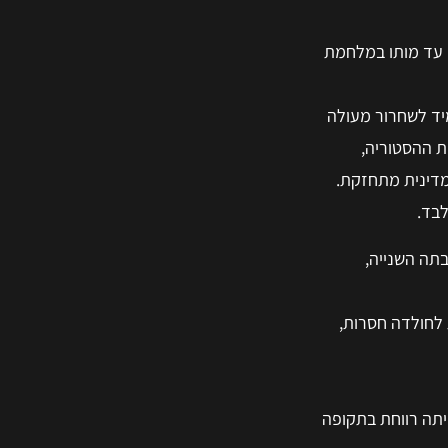
ר רצח אביו (אמון) בידי עבדיו, והוא בן 8 בלבד (640 לפנה"ס), תקופת מלכותו 31 שנים עד מותו במלחמת
מיד לשחרור מעולה
מת ההסטוריה,
דינית מתחזקת.
תה השנייה,
 לחולדה חסרות,
יתה רווחת בתקופה