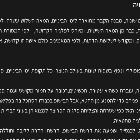
יה
 שונות, מבנה הקבר מתוארך לימי הביניים, המאה השלוש עשרה. לפ
ת, כבר מן המאה השישית, ומיוחס לפלגיה הקדושה, ולפי המסורת 
, ומקודש לשלושת הדתות, ולפי המאמינים כולם אישה זו קדושה, א
ולרי ונפוץ בשפות שונות בעולם הנוצרי כל תקופת ימי הביניים, פלג
יה, עוברת כשהיא עטורת תכשיטים,רכובה על חמור מקושט ועמה פמל
ו פניהם כדי להמנע מן החטא, אבל הבישופ בכבודו הסתכל בה בפליאה 
ני האל כפי שטרחה והצליחה פלגיה הפרוצה למצוא חן בעיני הבריות ב
גיה מחטאיה.
, לכנסייה ושמעה את דרשת הבישופ, דרשתו חדרה לליבה וחוללה בה