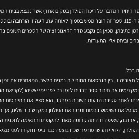
 היחיד המדבר על ריכוז הפולחן במקום אחד) אשר נמצא בבית המק
הכהן הוא ספר דברים, לפי דה וטה (תחילת המאה ה-19), ספר זה חובר ממש בסמוך לאותה עת, דעה זו הור
ים וביחס אליו התעודות:
חולקות על תאוריה זו, בין הגרסאות המובילות נמנים הלשר, המאחרים את זמן
מקדימים את חיבור ספר דברים לזמן רב לפני ימי יאשיהו (לקריאת הרחב
1). זימרין מסכם את טענתו לאחר סקירת הדעות השונות במחקר, הוא מציין את התייחסות
כן מבטל את השימוש בבמות ומרכז את הפולחן במקדש בירושלים, אך מ
 אדרבה, שאיפה זו היתה קדומה מאוד לתקופתו והתאימה לתכנית ה
 הפולחן, הלוא ידוע שרפורמה שכזו בוצעה כבר בימי חזקיהו לפני מצי