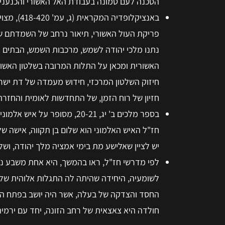
הסכנה לעם טמונה בעבודת האל האשורי והכנעני
באנציקלופ
פריקת העול האשורי, תיאור נרחב של השמדתם של
נתנו מלכי יהודה לשמש, מרכבות השמש, הבתים 
האשורית ומכאן על התלות המרובה בשלטון האשור
חיזוק השלטון המרכזי, חידוש מעמדה של דת ישרא
חזיון של רוח הזמן, של התחדשות לאומית והחזרת
בספר מלכים ב' יג, 20-21, 
חז"ל האיש האלמוני הוא שלום בן תקווה, אישה ש
יש לציין שאלישע מת בימי אמציה מלך יהודה, ושלום 
לפי מדרשי חז"ל, ראו בהמשך, היא אחת משבע נב
החסד והצדקה של בעלה, אשר היה יושב בפתח הע
חולדה היא צאצאית של רחב הזונה, יחד עם ירמיהו