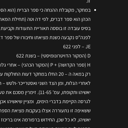
זו.
במחקר, מקובלת ההנחה כי ספר הברית (הוא הספר
לפנה"ס נקבעה כשנת מציאתו וחיבורו של ספר דבר
JE – לפני 622
D (המקור הדויטרונומיסטי) – בשנת 622
H (ספר הקדושה) + P (המקור הכהני) – אחרי גלות בבל.
רק במאה ה – 20 החלו במחקר דעות ה
לאחרי הגלות, ומן הצד השני ואסטרייכר-ולטש – ה
יאשיהו ותקופתו, עמ' 1-65
לגרסה הקיימת בדברי הימים, ומציין שיאשיהו א
ששאיפה זו נתעוררה אצלו בעקבות מציאת הספר,
יאשיהו, לא כל שכן, החידוש ברפורמה אינו בריכוז