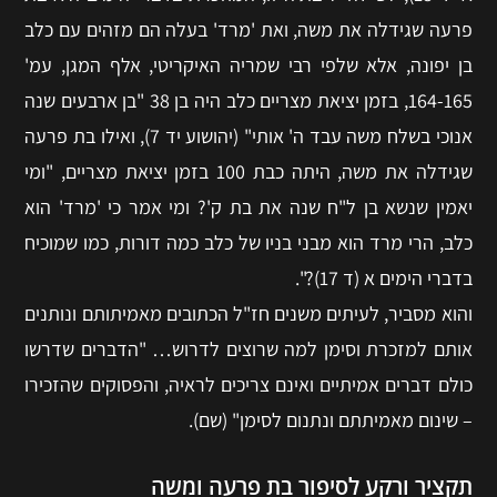
פרעה שגידלה את משה, ואת 'מרד' בעלה הם מזהים עם כלב
בן יפונה, אלא שלפי רבי שמריה האיקריטי, אלף המגן, עמ'
164-165, בזמן יציאת מצריים כלב היה בן 38 "בן ארבעים שנה
אנוכי בשלח משה עבד ה' אותי" (יהושוע יד 7), ואילו בת פרעה
שגידלה את משה, היתה כבת 100 בזמן יציאת מצריים, "ומי
יאמין שנשא בן ל"ח שנה את בת ק'? ומי אמר כי 'מרד' הוא
כלב, הרי מרד הוא מבני בניו של כלב כמה דורות, כמו שמוכיח
בדברי הימים א (ד 17)?".
והוא מסביר, לעיתים משנים חז"ל הכתובים מאמיתותם ונותנים
אותם למזכרת וסימן למה שרוצים לדרוש… "הדברים שדרשו
כולם דברים אמיתיים ואינם צריכים לראיה, והפסוקים שהזכירו
– שינום מאמיתתם ונתנום לסימן" (שם).
תקציר ורקע לסיפור בת פרעה ומשה