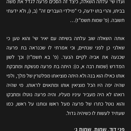
ועדו שי' עלתה השאלה, כיצד זה הסכים פרעה לגדל את משה
בביתו, והרי בתו ידעה, כי "מילדי העברים זה" (ב, ו), ולא ידעתי
תשובה. (פ' שמות תשמ"ז)…
אותה השאלה שוב עלתה בשיחה עם יאיר שי' והוא טען כי
שאלני כן לפני שנתיים, וכי אמרתי לו שכנראה בת פרעה
שכנעה את אביה לקיים הנער. (פ' בא תשמ"ז) וכך לשון
המדרש (שמות רבה א, כו): היתה בת פרעה מנשקת ומחבקת
אותו כאילו הוא בנה ולא היתה מוציאתו מפלטרין של מלך, ולפי
שהיה יפה היו הכל מוציאין אותו ומתאוים לראותו. מי שהיה
רואהו לא היה מעביר עיניו מעליו. והיה פרעה נוטלו ומחבקו
והוא נוטל כתרו של פרעה מעל ראשו ונותנו על ראשו, כמו
שעתיד לעשות לו כשיהיה גדול.
פני דוד, שמות, שמות ג׳