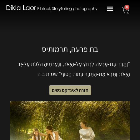
0
בת פרעה, תרמותיס
״וַתֵּרֶד בַּת-פַּרְעֹה לִרְחֹץ עַל-הַיְאֹר, וְנַעֲרֹתֶיהָ הֹלְכֹת עַל-יַד
הַיְאֹר; וַתֵּרֶא אֶת-הַתֵּבָה בְּתוֹךְ הַסּוּף״ שמות ב ה
חזרה לאינדקס נשים