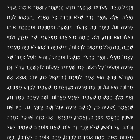
וַיִּגְדַּל הַיֶּלֶד. עֶשְׂרִים וְאַרְבָּעָה חֹדֶשׁ הֱנִיקַתְהוּ, וְאַתָּה אוֹמֵר: וַיִּגְדַּל
הַיֶּלֶד, אֶלָּא שֶׁהָיָה גָּדֵל שֶׁלֹא כְּדֶרֶךְ כָּל הָאָרֶץ. וַתְּבִאֵהוּ לְבַת
פַּרְעֹה וגו'. הָיְתָה בַת פַּרְעֹה מְנַשֶּׁקֶת וּמְחַבֶּקֶת וּמְחַבֶּבֶת אוֹתוֹ
כְּאִלּוּ הוּא בְּנָהּ, וְלֹא הָיְתָה מוֹצִיאַתּוּ מִפַּלְטֵרִין שֶׁל מֶלֶךְ, וּלְפִי
שֶׁהָיָה יָפֶה הַכֹּל מִתְאַוִּים לִרְאוֹתוֹ, מִי שֶׁהָיָה רוֹאֵהוּ לֹא הָיָה מַעֲבִיר
עַצְמוֹ מֵעָלָיו. וְהָיָה פַּרְעֹה מְנַשְׁקוֹ וּמְחַבְּקוֹ, וְהוּא נוֹטֵל כִּתְרוֹ שֶׁל
פַּרְעֹה וּמְשִׂימוֹ עַל רֹאשׁוֹ, כְּמוֹ שֶׁעָתִיד לַעֲשׂוֹת לוֹ כְּשֶׁהָיָה גָּדוֹל. וְכֵן
הַקָּדוֹשׁ בָּרוּךְ הוּא אָמַר לְחִירָם (יחזקאל כח, יח): וָאוֹצִא אֵשׁ
מִתּוֹכְךָ הִיא וגו'. וְכֵן בַּת פַּרְעֹה מְגַדֶּלֶת מִי שֶׁעָתִיד לִפָּרַע מֵאָבִיהָ.
וְאַף מֶלֶךְ הַמָּשִׁיחַ שֶׁעָתִיד לִפָּרַע מֵאֱדוֹם יוֹשֵׁב עִמָּהֶם בַּמְּדִינָה,
שֶׁנֶּאֱמַר (ישעיה כז, י): שָׁם יִרְעֶה עֵגֶל וְשָׁם יִרְבָּץ וגו'. וְהָיוּ שָׁם
יוֹשְׁבִין חַרְטֻמֵּי מִצְרַיִם, וְאָמְרוּ, מִתְיָרְאִין אָנוּ מִזֶּה שֶׁנּוֹטֵל כִּתְרְךָ
וְנוֹתְנוֹ עַל רֹאשׁוֹ, שֶׁלֹא יִהְיֶה זֶה אוֹתוֹ שֶׁאָנוּ אוֹמְרִים שֶׁעָתִיד לִטֹּל
מַלְכוּת מִמְּךָ. מֵהֶם אוֹמְרִים לְהָרְגוֹ, מֵהֶם אוֹמְרִים לְשָׂרְפוֹ, וְהָיָה