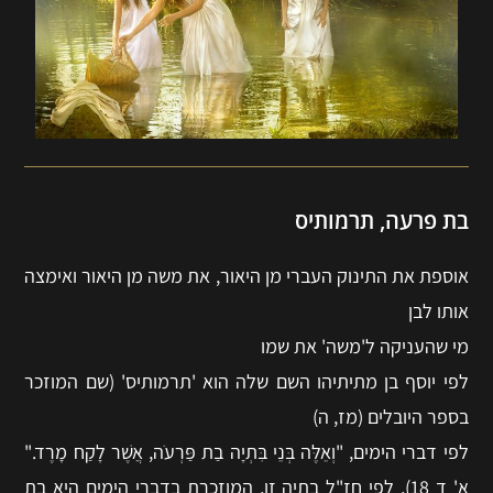
בת פרעה, תרמותיס
אוספת את התינוק העברי מן היאור, את משה מן היאור ואימצה
אותו לבן
מי שהעניקה ל'משה' את שמו
לפי יוסף בן מתיתיהו השם שלה הוא 'תרמותיס' (שם המוזכר
בספר היובלים (מז, ה)
לפי דברי הימים, "וְאֵלֶּה בְּנֵי בִּתְיָה בַת פַּרְעֹה, אֲשֶׁר לָקַח מָרֶד."
א' ד 18), לפי חז"ל בתיה זו, המוזכרת בדברי הימים היא בת