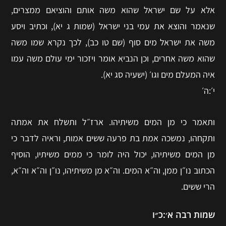
אלא על שם ישראל שהוא משה אותם והוציאם ממצרים,
שנאמר והוצא את עמי בני ישראל (שמות ג יא), וכתיב ויסע
משה את ישראל מים סוף (שם טו כב), לכך נקרא שמו משה
שהוא משה אחרים, וכן הנביא אומר ויזכור ימי עולם משה עמו
איה המעלם מים וגו׳ (ישעיה סג יא).
י׳:ה׳
ותאמר כי מן המים משיתיהו. ארז״ל ותשלח את אמתה
ותקחהו, נמשכה אמת בת פרעה ששים אמות, וראיה לדבר כי
מן המים משיתיהו, יכול היה לומר כי ממים משיתיו, הוסיף
הכתוב נו״ן ממן, וה״א המים. וה״א מן משיתיהו, נו״ן וה״א וה״א,
הרי ששים.
שמות רבה א׳:כ״ו