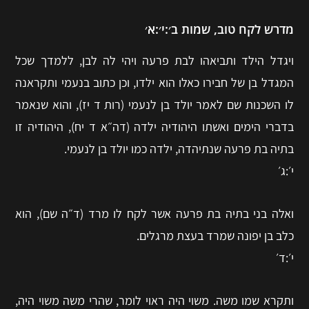
מדרש לקח טוב, שמות ב׳:י׳:א׳
ויגדל הילד ותביאהו לבת פרעה ויהי לה לבן, ללמדך שכל
המגדל בן של חבירו כאלו הוא ילדו, וכן כתוב בנעמי ותקראנה
לו השכנות שם לאמר יולד בן לנעמי (רות ד יז), והוא שנאמר
בדברי הימים ואשתו היהודיה ילדה (דה״א ד יח), היהודיה זו
בתיה בת פרעה שנתיהדה, ילדה כמו יולד בן לנעמי.
י׳:ג׳
ואלה בני בתיה בת פרעה אשר לקח לו מרד (ד״ה שם), הוא
כלב בן יפונה שמרד בעצת מרגלים.
י׳:ד׳
ותקרא שמו משה. משוי היה ראוי לומר, שהרי משה משוי היה,