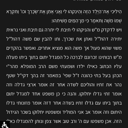
הֵילִיכִי אֶת־הַיֶּלֶד הַזֶּה וְהֵינִקִהוּ לִי וַאֲנִי אֶתֵּן אֶת־שְׂכָרֵךְ וכו' וַתִּקְרָא
שְׁמוֹ מֹשֶׁה וַתֹּאמֶר כִּי מִן־הַמַּיִם מְשִׁיתִהוּ:
ויש לדקדק מ"ש והניקהו לי תיבת לי יתרה גם תיבת ואני נראית
יתירה דהול"ל ואתן את שכרך. ותו להבין שם משה דהול"ל
משוי שהוא פעול אך משה הוא מוציא אחרים. ואפשר בהקדים
מ"ש רבותינו זכרונם לברכה כל המגדל יתום בתוך ביתו מעלה
עליו הכתוב כאילו ילדו ושמעתי משם הרב המופלא מהר"י
הכהן בעל בתי כהונה ז"ל שפי' במאמר זה בהך דקי"ל שטף
נהר את זתיו והוליכם לשדה אחר זה אומר ארצי גדלה וזה
אומר זתי גדלו יחלוקו. והנה כי כן משפט אחד למגדל יתום
בתוך ביתו עם גדלו זתיו בשדה אחר דזה אומר מזונותי גדלו
היתום וזה אומר אב אני המוליד ומשפטיו יחלוקו בשכר הגידול
הזה. אכן משפטו עם ה' ורב טוב אשר צפן ונותן להמגדלו כאלו