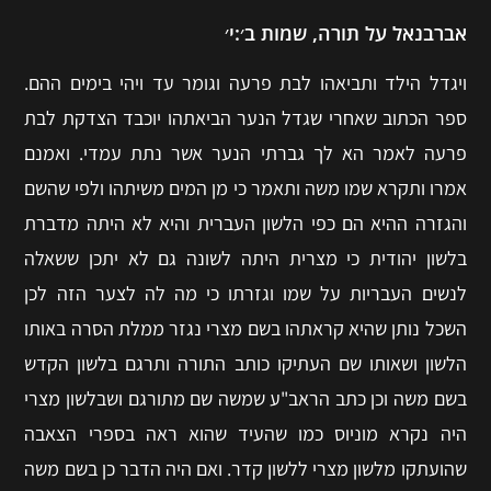
אברבנאל על תורה, שמות ב׳:י׳
ויגדל הילד ותביאהו לבת פרעה וגומר עד ויהי בימים ההם.
ספר הכתוב שאחרי שגדל הנער הביאתהו יוכבד הצדקת לבת
פרעה לאמר הא לך גברתי הנער אשר נתת עמדי. ואמנם
אמרו ותקרא שמו משה ותאמר כי מן המים משיתהו ולפי שהשם
והגזרה ההיא הם כפי הלשון העברית והיא לא היתה מדברת
בלשון יהודית כי מצרית היתה לשונה גם לא יתכן ששאלה
לנשים העבריות על שמו וגזרתו כי מה לה לצער הזה לכן
השכל נותן שהיא קראתהו בשם מצרי נגזר ממלת הסרה באותו
הלשון ושאותו שם העתיקו כותב התורה ותרגם בלשון הקדש
בשם משה וכן כתב הראב"ע שמשה שם מתורגם ושבלשון מצרי
היה נקרא מוניוס כמו שהעיד שהוא ראה בספרי הצאבה
שהועתקו מלשון מצרי ללשון קדר. ואם היה הדבר כן בשם משה