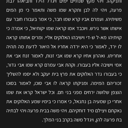
ותניקהו. ויהי מקץ שנתיים ימים ויגדל הילד ותביאהו לבת
פרעה, ויהי לה לבן ותקרא שמו משה ותאמר כי מן המים
משיתיהו. ועמרם אביו קרא שמו חבר, כי אמר בעבורו חובר עם
אישתו אשר גירש. ויוכבד אמו קראה שמו יקותיאל, כי אמרה כי
קויתיהו מא-ל ש-די וישיבהו האלוקים אליי. ומרים אחותו קראה
לו ירד, לאמור כי היא ירדה אחריו אל היאור לדעת מה תהיה
אחריתו. ואהרון אחיו קרא שמו אבי זנוח, לאמור זנח אבי את
אמי וישיבה אליו בעבורו. וקהת אבי עמרם קרא שמו אבי גדור,
כי בעבורו גדר האלוקים את פרץ בית יעקב ולא יספו להשליך
זכוריהם המימה. ומניקתו קראה לו אבי סוכו, לאמור בסוכו
הוצפן שלושה ירחים מפני בני חם. וכל ישראל קראו את שמו
אחרי כן שמעיה בן נתנאל, כי אמרו כי בימיו שמע האלוקים את
נאקתם ויצילם מיד דוחקיהם. ויהי משה בבית פרעה ויהי לבתיה
בת פרעה להן, ויגדל משה בקרב בני המלך.