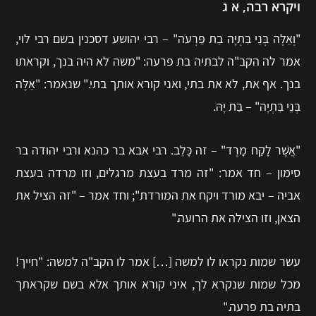
ויקרא רבה, א ג
"וְאֵלֶּה בְּנֵי בִּתְיָה בַת פַּרְעֹה" – רבי יהושע דסכנין בשם רבי לוי,
אמר לה הקב"ה לבתיה בת פרעה: "משה לא היה בנך, וקראתו
בנך. אף את, לא את בתי, ואני קורא אותך בתי." שנאמר: "אֵלֶּה
בְּנֵי בִּתְיָה" – בַּת יָהּ.
"אֲשֶׁר לָקַח מָרֶד" – זה כָּלֵב. רבי אבא בר כהנא ורבי יהודה בר
סימון – חד אמר: "זה מרד בעצת מרגלים, וזו מרדה בעצת
אביה – יבא מורד ויקח את המורדת"; וחד אמר – "זה הציל את
הצאן, וזו הצילה את הרועה."
עשר שמות נקראו לו למשה […] אמר לו הקב"ה למשה: "חייך!
מכל שמות שנקרא לך, איני קורא אותך אלא בשם שקראתך
בתיה בת פרעה."