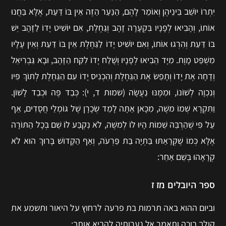
יִתְרוֹ יוֹשֵׁב בֵּינֵיהֶן וְאוֹמֵר לָהֶם, הַנַּעַר הַזֶּה אֵין בּוֹ דַּעַת, אֶלָּא בַּחֲנוּ
אוֹתוֹ, וְהָבִיאוּ לְפָנָיו בִּקְעָרָה זָהָב וְגַחֶלֶת, אִם יוֹשִׁיט יָדוֹ לַזָּהָב יֵשׁ
בּוֹ דַּעַת וְהִרְגוּ אוֹתוֹ, וְאִם יוֹשִׁיט יָדוֹ לַגַּחֶלֶת אֵין בּוֹ דַּעַת וְאֵין עָלָיו
מִשְׁפַּט מָוֶת. מִיָּד הֵבִיאוּ לְפָנָיו וְשָׁלַח יָדוֹ לִקַּח הַזָּהָב, וּבָא גַּבְרִיאֵל
וְדָחָה אֶת יָדוֹ וְתָפַשׂ אֶת הַגַּחֶלֶת וְהִכְנִיס יָדוֹ עִם הַגַּחֶלֶת לְתוֹךְ פִּיו
וְנִכְוָה לְשׁוֹנוֹ, וּמִמֶּנּוּ נַעֲשָׂה (שמות ד, י): כְּבַד פֶּה וּכְבַד לָשׁוֹן.
וַתִּקְרָא שְׁמוֹ משֶׁה, מִכָּאן אַתָּה לָמֵד שְׂכָרָן שֶׁל גּוֹמְלֵי חֲסָדִים, אַף
עַל פִּי שֶׁהַרְבֵּה שֵׁמוֹת הָיוּ לוֹ לְמשֶׁה, לֹא נִִקְבַּע לוֹ שֵׁם בְּכָל הַתּוֹרָה
אֶלָּא כְּמוֹ שֶׁקְּרָאַתּוּ בַּתְיָה בַּת פַּרְעֹה, וְאַף הַקָּדוֹשׁ בָּרוּךְ הוּא לֹא
קְרָאָהוּ בְּשֵׁם אַחֵר:
ספר היובלים מז ז
וביום ההוא באה תרמות בת פרעה לרחוץ על היאור ותשמע את
קולך בוכה ותאמר אל נערותיה להביא אותך: