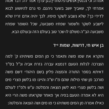
אמרה: וכי נכנסין אנשים פלסתרין בגן עדן? אמר לה: דבר אמת
אמרתי לך, שאביך יושב בשער גיהנם. מי גרם להיושוע לבוא
לדידי כך? שלא נשבע לשקר מימיו. לכך יהיה אדם זריז שלא
לישבע לשקר ולשמור שפתיו משבועה, שכל השומר שפתיו
משבועה הב"ה משלם לו שכר טוב בעולם הזה ובעולם הבא.
בן איש חי, דרשות, שמות י״ד
ותקרא את שמו משה ותאמר כי מן המים משיתיהו ק' למה
הוצרכה לגלות הטעם דנמצא עברה גזרת אביה ונ"ל בס"ד
דאיתא בספר התורה והמצוה פליון בשם היהודי דשם משה
מורכב מן שתי מילות שהם מ"ו ש"ה והיינו מו בלשון מצרי מים
ושה בלשון מצרי הוא לשון הוצאה והמלטה ע"ש ולפ"ז לעולם
היא לא אמרה הטעם בפיה אך מאחר שקראתו משה הרי היא
כאילו אמרה מן המים משתיהו כי מו מים ושה הוצאה והמלטה: