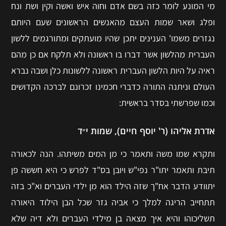
מי המונע לומר כזה בשם אדם וחוה איש ואשה וקין ושת ונח
ופלג ושאר שמות העצם מהאנשים הראשונים שעם היותם
נגזרים משמו' הענינים יתכן שהיו מועתקים ומתורגמים ללשון
העברית מהלשון אשר דברו בו ראשונה ולא תלקח אם כן מהם
ראיה על היות הלשון העברית ראשונה ללשונות כלן ושבה נברא
העולם וניתנה התורה כדברי חכמינו זכרונם לברכה הקדושים
וכמו שפרשתי בסדר בראשית:
אדרת אליהו (ר' יוסף חיים), שמות י״ד
ותקרא שמו משה ותאמר כי מן המים משיתהו. הנה לכאורה
תיבת ותאמר יתו"ר נפי"ש ויובן בס"ד לפרש כי היא חששה פן
יתוודע הדבר אח"ך שזה הילד הוא מן ילדי העברים וא"כ בזה
תתחייב הריגה למלך כי אביה גזר שכל הבן הילוד היאורה
תשליכוהו והיא איך מצאה בן מילדי העברים ולא דיה שלא