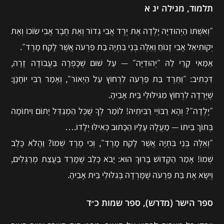
תלמוד, מגילה יג א
״וְאִשְׁתּוֹ הַיְהוּדִיָּה יָלְדָה אֶת יֶרֶד אֲבִי גְדוֹר וְאֶת חֶבֶר אֲבִי שׂוֹכוֹ וְאֶת
יְקוּתִיאֵל אֲבִי זָנוֹחַ וְאֵלֶּה בְּנֵי בִּתְיָה בַת פַּרְעֹה אֲשֶׁר לָקַח מָרֶד״.
אַמַּאי קָרֵי לַהּ ״יְהוּדִיָּה״ — עַל שׁוּם שֶׁכָּפְרָה בַּעֲבוֹדָה זָרָה,
דִּכְתִיב: ״וַתֵּרֶד בַּת פַּרְעֹה לִרְחוֹץ עַל הַיְאוֹר״, וְאָמַר רַבִּי יוֹחָנָן:
שֶׁיָּרְדָה לִרְחוֹץ מִגִּילּוּלֵי בֵּית אָבִיהָ.
״יָלְדָה״? וְהָא רַבּוֹיֵי רַבִּיתֵיהּ! לוֹמַר לְךָ שֶׁכׇּל הַמְגַדֵּל יָתוֹם וִיתוֹמָה
בְּתוֹךְ בֵּיתוֹ — מַעֲלֶה עָלָיו הַכָּתוּב כְּאִילּוּ יְלָדוֹ.…
״וְאֵלֶּה בְּנֵי בִּתְיָה אֲשֶׁר לָקַח מָרֶד״, וְכִי מֶרֶד שְׁמוֹ? וַהֲלֹא כָּלֵב
שְׁמוֹ! אָמַר הַקָּדוֹשׁ בָּרוּךְ הוּא: יָבֹא כָּלֵב שֶׁמָּרַד בַּעֲצַת מְרַגְּלִים,
וְיִשָּׂא אֶת בַּת פַּרְעֹה שֶׁמָּרְדָה בְּגִלּוּלֵי בֵּית אָבִיהָ.
ספר הישר (מדרש), ספר שמות כ״ד