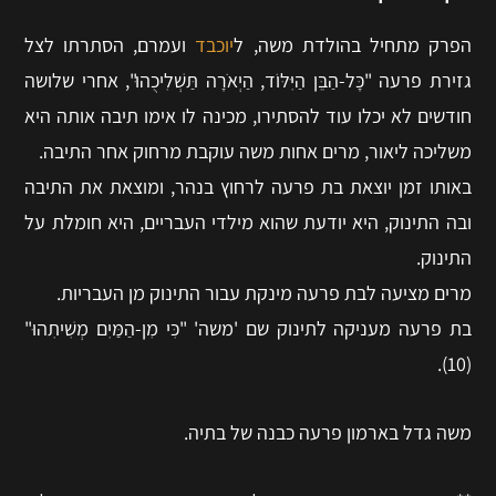
הפרק מתחיל בהולדת משה, ל
יוכבד
ועמרם, הסתרתו לצל
גזירת פרעה "כָּל-הַבֵּן הַיִּלּוֹד, הַיְאֹרָה תַּשְׁלִיכֻהוּ", אחרי שלושה
חודשים לא יכלו עוד להסתירו, מכינה לו אימו תיבה אותה היא
משליכה ליאור, מרים אחות משה עוקבת מרחוק אחר התיבה.
באותו זמן יוצאת בת פרעה לרחוץ בנהר, ומוצאת את התיבה
ובה התינוק, היא יודעת שהוא מילדי העבריים, היא חומלת על
התינוק.
מרים מציעה לבת פרעה מינקת עבור התינוק מן העבריות.
בת פרעה מעניקה לתינוק שם 'משה' "כִּי מִן-הַמַּיִם מְשִׁיתִהוּ"
(10).
משה גדל בארמון פרעה כבנה של בתיה.