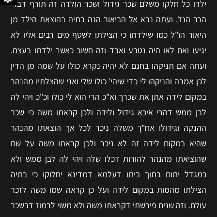
ילדו כל חלקו משלם שכר גידול ושכר הולדה זה תורף דברי
הרב הנז'. ועתה נבא אל הביאור הנה בתיה בהוצאת הילד מן
היאור הו"ל כמו שילדתו כי הצילתו לשטף מים רבים אליו לא
יגיעו ואם לאו היה נטבע ואבד וזה חשוב כאשר ילדתו בעצם.
ועתה אם תניקהו בחנם לא יהיה נקרא כולו על שמה מן הדין
לכן אמרה והניקהו לי כדי שיהי' כולו שלי ואני שהצלתיו מהנהר
במקום לידה אתן את שכרך וא"כ הרי הוא לי כולו וכ"כ ויהי לה
לבן ממש דהרי איכא גידול ולידה ולכן קראתו משה כי שכר
ההנקה וגידולו אח"ך משלה ניכר לכל אך הוצאתו מהנהר
שהיא במקום לידה זה לא ניכר ולכן קראתו משה על שם
שהוציאתו מהנהר להורות דכלו שלה ויהי לה לבן ממש ולא
כמגדל יתום בתוך ביתו דעלמא דמדינא יחלוקו כי בתיה
הצילתו מהמות במקום לידה ועל כן קראה שמו משה לזכר
עולם. וזה שנים פירשתי דקראתו משה ולא משוי לרמוז דבשכר