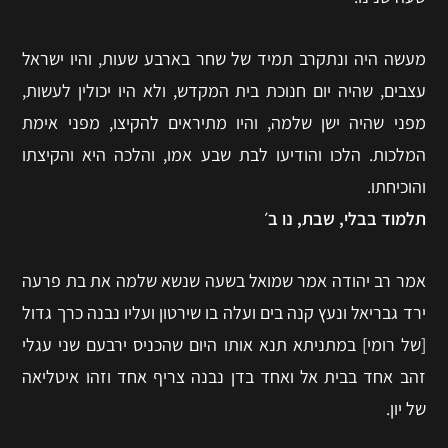
מעשה היה ונתקרב תמיד של שחר בארבע שעות, והיו ישראל
עצבים, שהיה יום חנוכת בית המקדש, ולא היו יכולין לעשות,
מפני שהיה ישן שלמה, והיו מתיראים להקיצו, מפני אימת
המלכות. הלכו והודיעו לבת שבע אמו, והלכה היא והקיצתו
והוכיחתו.
תלמוד בבלי, שבת, נו ב׳
אמר רב יהודה אמר שמואל בשעה שנשא שלמה את בת פרעה
ירד גבריאל ונעץ קנה בים ועלה בו שירטון ועליו נבנה כרך גדול
[של רומי] במתניתא תנא אותו היום שהכניס ירבעם שני עגלי
זהב אחד בבית אל ואחד בדן נבנה צריף אחד וזהו איטליאה
של יון.