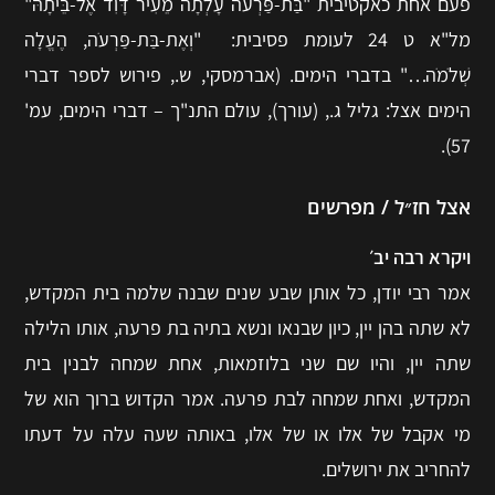
פעם אחת כאקטיבית "בַּת-פַּרְעֹה עָלְתָה מֵעִיר דָּוִד אֶל-בֵּיתָהּ"
מל"א ט 24 לעומת פסיבית: "וְאֶת-בַּת-פַּרְעֹה, הֶעֱלָה
שְׁלֹמֹה…" בדברי הימים. (אברמסקי, ש., פירוש לספר דברי
הימים אצל: גליל ג., (עורך), עולם התנ"ך – דברי הימים, עמ'
57).
אצל חז״ל / מפרשים
ויקרא רבה יב׳
אמר רבי יודן, כל אותן שבע שנים שבנה שלמה בית המקדש,
לא שתה בהן יין, כיון שבנאו ונשא בתיה בת פרעה, אותו הלילה
שתה יין, והיו שם שני בלוזמאות, אחת שמחה לבנין בית
המקדש, ואחת שמחה לבת פרעה. אמר הקדוש ברוך הוא של
מי אקבל של אלו או של אלו, באותה שעה עלה על דעתו
להחריב את ירושלים.