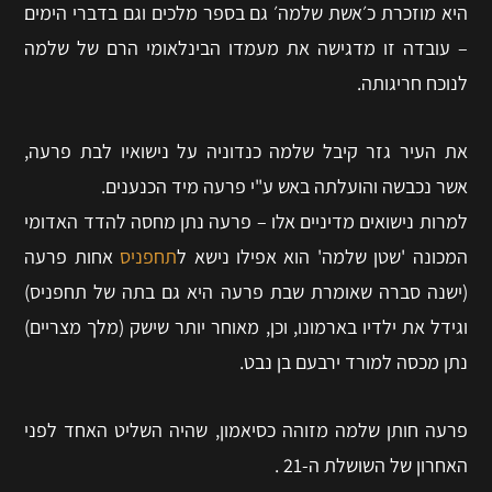
היא מוזכרת כ׳אשת שלמה׳ גם בספר מלכים וגם בדברי הימים
– עובדה זו מדגישה את מעמדו הבינלאומי הרם של שלמה
לנוכח חריגותה.
את העיר גזר קיבל שלמה כנדוניה על נישואיו לבת פרעה,
אשר נכבשה והועלתה באש ע"י פרעה מיד הכנענים.
למרות נישואים מדיניים אלו – פרעה נתן מחסה להדד האדומי
המכונה 'שטן שלמה' הוא אפילו נישא ל
תחפניס
אחות פרעה
(ישנה סברה שאומרת שבת פרעה היא גם בתה של תחפניס)
וגידל את ילדיו בארמונו, וכן, מאוחר יותר שישק (מלך מצריים)
נתן מכסה למורד ירבעם בן נבט.
פרעה חותן שלמה מזוהה כסיאמון, שהיה השליט האחד לפני
האחרון של השושלת ה-21 .