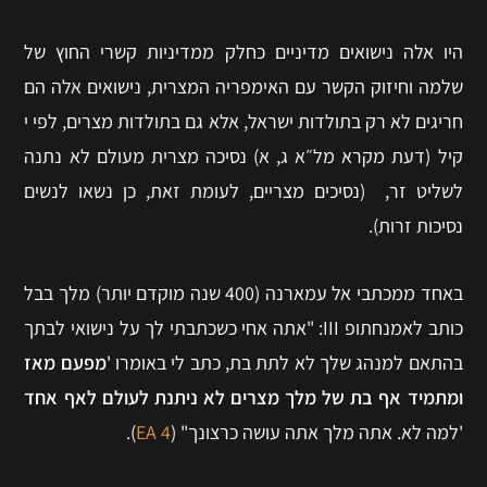
היו אלה נישואים מדיניים כחלק ממדיניות קשרי החוץ של
שלמה וחיזוק הקשר עם האימפריה המצרית, נישואים אלה הם
חריגים לא רק בתולדות ישראל, אלא גם בתולדות מצרים, לפי י
קיל (דעת מקרא מל״א ג, א) נסיכה מצרית מעולם לא נתנה
לשליט זר, (נסיכים מצריים, לעומת זאת, כן נשאו לנשים
נסיכות זרות).
באחד ממכתבי אל עמארנה (400 שנה מוקדם יותר) מלך בבל
כותב לאמנחתופ III: "אתה אחי כשכתבתי לך על נישואי לבתך
בהתאם למנהג שלך לא לתת בת, כתב לי באומרו '
מפעם מאז
ומתמיד אף בת של מלך מצרים לא ניתנת לעולם לאף אחד
'למה לא. אתה מלך אתה עושה כרצונך" (
EA 4
).