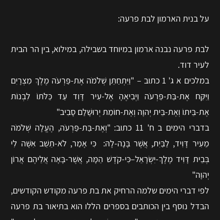
על בנית הארמון לבת פרעה:
לבת פרעה נבנה ארמון במיוחד בשבילה, במילוא, בין הר הבית
לעיר דוד.
במלכים א ג' 1 כתוב – "וַיִּתְחַתֵּן שְׁלֹמֹה אֶת-פַּרְעֹה מֶלֶךְ מִצְרָיִם
וַיִּקַּח אֶת-בַּת-פַּרְעֹה וַיְבִיאֶהָ אֶל-עִיר דָּוִד עַד כַּלֹּתוֹ לִבְנוֹת
אֶת-בֵּיתוֹ וְאֶת-בֵּית יְהוָה וְאֶת-חוֹמַת יְרוּשָׁלִַם סָבִיב"
בדברי הימים ב ח' 11 כתוב: "וְאֶת-בַּת-פַּרְעֹה, הֶעֱלָה שְׁלֹמֹה
מֵעִיר דָּוִיד, לַבַּיִת, אֲשֶׁר בָּנָה-לָהּ: כִּי אָמַר, לֹא-תֵשֵׁב אִשָּׁה לִי
בְּבֵית דָּוִיד מֶלֶךְ-יִשְׂרָאֵל–כִּי-קֹדֶשׁ הֵמָּה, אֲשֶׁר-בָּאָה אֲלֵיהֶם אֲרוֹן
יְהוָה"
לפי דברי הימים שלמה הרחיק את בת פרעה מקודש הקודשים,
הבדל נוסף בין הכותבים בספרים הללו הוא בתיאור בת פרעה