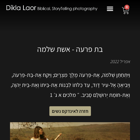
0
בת פרעה - אשת שלמה
אפריל 2022
וַיִּתְחַתֵּן שְׁלֹמֹה, אֶת-פַּרְעֹה מֶלֶךְ מִצְרָיִם; וַיִּקַּח אֶת-בַּת-פַּרְעֹה,
וַיְבִיאֶהָ אֶל-עִיר דָּוִד, עַד כַּלֹּתוֹ לִבְנוֹת אֶת-בֵּיתוֹ וְאֶת-בֵּית יְהוָה,
וְאֶת-חוֹמַת יְרוּשָׁלִַם סָבִיב. ״ מלכים א ג׳ 1
חזרה לאינדקס נשים