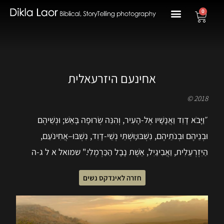
0
אחינעם היזרעאלית
2018 ©
״וַיָּבֹא דָוִד וַאֲנָשָׁיו אֶל-הָעִיר, וְהִנֵּה שְׂרוּפָה בָּאֵשׁ; וּנְשֵׁיהֶם
וּבְנֵיהֶם וּבְנֹתֵיהֶם, נִשְׁבּוּ;וּשְׁתֵּי נְשֵׁי-דָוִד, נִשְׁבּוּ–אֲחִינֹעַם,
הַיִּזְרְעֵלִית, וַאֲבִיגַיִל, אֵשֶׁת נָבָל הַכַּרְמְלִי." שמואל א ל ג-ה
חזרה לאינדקס נשים