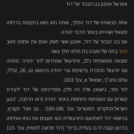
אמו של אמנון בנו הבכור של דוד
אחת מנשותיו של דוד המלך, אותה הוא נשא בתקופת בריחתו
משאול ושהייתו באזור מדבר יהודה.
אם בנו הבכור של דוד, אמנון אשר חשק ואנס את אחותו מאב
תמר
בתה של מעכה בת תלמי מלך גשור.
מוצאה ממשפחת כלב, מיזרעאל שמדרום להר יהודה .מזוהה
עם יזרעאל הנזכרת ברשימת ערי יהודה ביהושע טו, 26, (גליל,
עולם התנ"ך, שמואל א, עמ' 203).
לפי מזר, נישואין אלה היו חלק ממדיניותו של דוד ליצירת
קשרים עם משפחות מיוחסות באזור יהודה (ראו הרחבה, 'כנען
וישראל:מחקרים הסטורים' עמ' 185-186) . גם אצל זקוביץ,
בנישואי דוד לאחינעם היזרעאלית הוא מעצים את כוחו ואחיזתו
בדרום וקונה לו בו בעלית ברית" (דוד מרועה למשיח, עמ' 113-