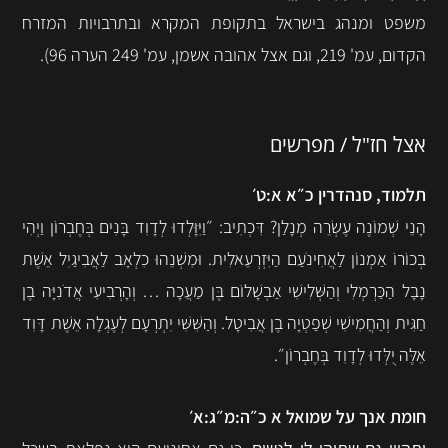
משפט ומנהג בישראל בתקופת המקרא ובתרבויות המזרח
הקדום, עמ' 219, וגם אצל אהובה אשמן, עמ' 249 הערה 96).
אצל חז"ל / מפרשים
תלמוד, סנהדרין כ״א א:ט׳
הָנֵי שְׁמוֹנֶה עֶשְׂרֵה מְנָלַן? דִּכְתִיב: ״וַיִּוָּלְדוּ לְדָוִד בָּנִים בְּחֶבְרוֹן וַיְהִי
בְכוֹרוֹ אַמְנוֹן לַאֲחִינֹעַם הַיִּזְרְעֵאלִית. וּמִשְׁנֵהוּ כִלְאָב לַאֲבִיגַיִל אֵשֶׁת
נָבָל הַכַּרְמְלִי וְהַשְּׁלִישִׁי אַבְשָׁלוֹם בֶּן מַעֲכָה … וְהָרְבִיעִי אֲדֹנִיָּה בֶן
חַגִּית וְהַחֲמִישִׁי שְׁפַטְיָה בֶן אֲבִיטָל. וְהַשִּׁשִּׁי יִתְרְעָם לְעֶגְלָה אֵשֶׁת דָּוִד
אֵלֶּה יֻלְּדוּ לְדָוִד בְּחֶבְרוֹן״.
חומת אנך על שמואל א כ״ה:מ״ג:א׳