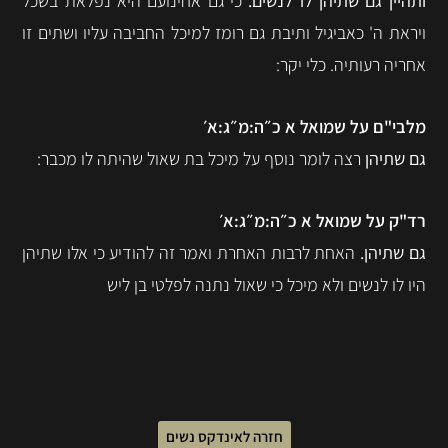
ותהיין גם שתיהן לו לנשים.
כי גם אחינועם היא נפלאת בשכל
ויראת ה' כאביגיל ותיבת גם רומז למיכל החביבה עליו ושתים זו
אחריה רעותיה. כלי יקר:
מלבי"ם על שמואל א כ״ה:מ״ג:א׳
גם שתיהן
רצה לומר נוסף על מיכל בת שאול שהיתה לו מכבר:
רד"ק על שמואל א כ״ה:מ״ג:א׳
גם שתיהן.
האחת לרבות האחרת ואמר זה להודיע כי אלו שתיהן
היו לו לנשים ולא מיכל כי שאול נתנה לפלטי בן ליש
חזרה לאינדקס נשים