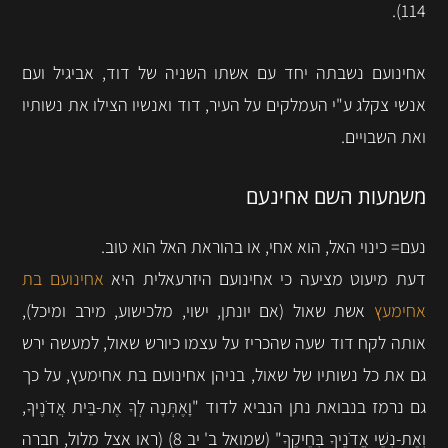
114).
אחינועם נשבתה יחד עם אשתו השניה של דוד, אביגיל ועם
אנשי צקלג ע"י העמלקים על העיר, דוד ואנשיו הצילו את נשותיו
ואת השבויים.
משמעות השם אחינעם
נעם= כינוי האל, הוא אחי, או בהוראת האל הוא טוב.
דעת מיעוט מציעה כי אחינועם היזרעאלית היא
אחינועם בת
אחימעץ
אשת שאול (אם יונתן, ישוי, מלכישוע, מירב ומיכל),
אותה לקח דוד שעה שהכריז על עצמו כיורש שאול, למעשה ירש
גם את כל נשותיו של שאול, בניהן אחינועם בת אחימעץ, על כך
גם נרמז בנבואת נתן הנביא לדוד "וָאֶתְּנָה לְךָ אֶת-בֵּית אֲדֹנֶיךָ,
וְאֶת-נְשֵׁי אֲדֹנֶיךָ בְּחֵיקֶךָ" (שמואל ב' יב 8) (ראו אצל מלול, חברה